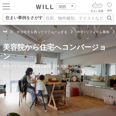
関西
保存
住まい提案
住まい事例をさがす
ログイン
AIウィルくんの提案
住まいをさがす
中古住宅を買ってリフォームする
中古×リフォーム事例
AI住まい提案を受ける
新規会員登録
自宅の相場をみる
美容院から住宅へコンバージョ
AI査定・チャット相談する
住まいをさがす
ン
住まい事例をさが
住まいを売る
不動産エージェントの提案
中古×リフォーム事例
CASE 274-3081
す
街・施設をさがす
価格査定を依頼する
住まいをつくる
営業所をさがす
相場データを依頼する
町を知る
スタッフをさがす
店舗案内