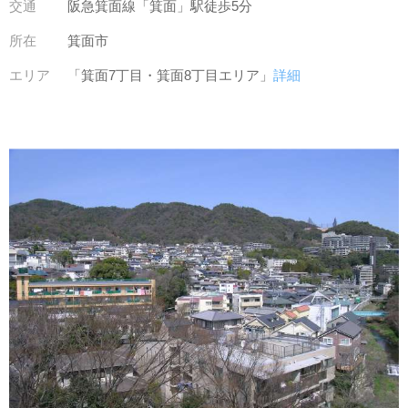
交通
阪急箕面線「箕面」駅徒歩5分
所在
箕面市
エリア
「箕面7丁目・箕面8丁目エリア」
詳細