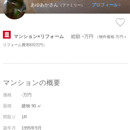
あゆあかさん
プロフィール
（ファミリー）
スタッフ紹介
会社案内
-
マンション×リフォーム
総額
万円
（物件価格-万円＋
リフォーム費用820万円）
マンションの概要
価格
-万円
面積
建物 90 ㎡
間取り
1R
築年月
1995年9月