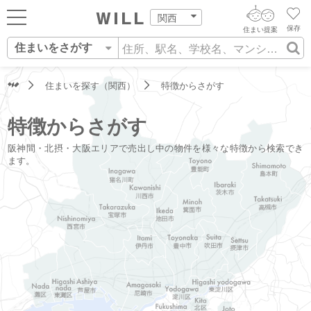
関西
保存
住まい提案
住まいをさがす
ログイン
AIウィルくんの提案
住まいをさがす
住まいを探す（関西）
特徴からさがす
AI住まい提案を受ける
新規会員登録
自宅の相場をみる
特徴からさがす
AI査定・チャット相談する
住まいをさがす
阪神間・北摂・大阪エリアで売出し中の物件を様々な特徴から検索でき
住まい事例をさが
ます。
住まいを売る
不動産エージェントの提案
す
街・施設をさがす
価格査定を依頼する
住まいをつくる
営業所をさがす
相場データを依頼する
町を知る
スタッフをさがす
店舗案内