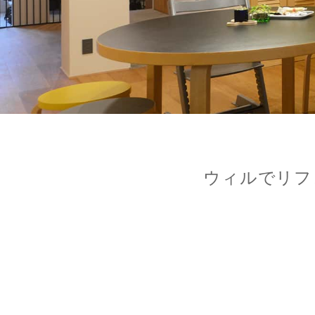
本社へのアクセス
価格変
川辺郡
家具事
採用情報
設備か
神戸市
賃貸事
CSR活動
シンプ
神戸市
広告代
ウィルのストーリー
AIで
コンサ
会社への問合せ
デジタ
ウィルでリフ