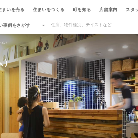
住まいを売る
住まいをつくる
町を知る
店舗案内
スタ
い事例をさがす
いをさがす
ーム）
の相場をみる
を検索する
ルが選ばれる5つの理由
ルが選ばれる理由
県
県
い・暮らしのサポート
紹介
特集
特集
大阪府
大阪府
デザイン・コンサルティン
投資家情報
ム）
い事例をさがす
らさがす
数料が最大半額
ワークで住まい作りをサポート
店
のスタッフ
介
平日の家探しで仲介手数料30%O
ウィルの不動産買取
お客さまの声（リフォーム）
池田市
箕面営業所
ウィルスタジオのスタッフ
投資家情報
TOP
TOP
駅からさがす
い人が集まる3つの理由
ーム一体型住宅ローン
業所
空間デザインのスタッフ
トップサービス
新着物件お知らせメール
価格査定サービス
ウィルの中古×リフォームの本
箕面市
豊中営業所
IRニュース
施設をさがす
からさがす
の魅力を引き出す宣伝力
様子を共有するイエナカログ
業所
ルフィナンシャルコミュニケーシ
流通事業
相場データ提供サービス
AI査定＋チャット相談
知っておきたいトラブル
豊中市
江坂営業所
投資家の皆様へ
のスタッフ
所をさがす
らさがす
で売却をサポート
自社施工・自社管理体制
業所
ーム・リノベーション事業
買替えシミュレーション
相場データ提供サービス
購入時・購入後のサポート
吹田市
茨木営業所
決算発表
物件をさがす
検査と保証サービス
業所
譲事業
買替え成功のポイント
買替えシミュレーション
リフォームするときに役立つ読
豊能郡豊能町
高槻営業所
IRカレンダー
ッフをさがす
件をさがす
業所
ナンシャルプランニング事業
不動産相場価格推定システム
お客さまの声（売却）
茨木市
本町営業所
IRライブラリー