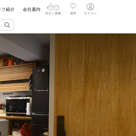
ッフ紹介
会社案内
住まい提案
保存
ログイン
ログイン
住まい提案
保存
ログイン
新規会員登録
AIウィルくんの提案
グ
読みもの
ニュースリリース
AI住まい提案を受ける
新規会員登録
FF
購入に関する問合せ
不動産売却の流れ
リフォームに関する問合せ
すべてのニュースリリース
AI査定・チャット相談する
売却依頼時の契約の種類
不動産エージェントの提案
売却成功のコツ
買替え成功のポイント
価格査定を依頼する
みもの
不動産の売却Q&A
相場データを依頼する
マンガで分かる住まいの売却