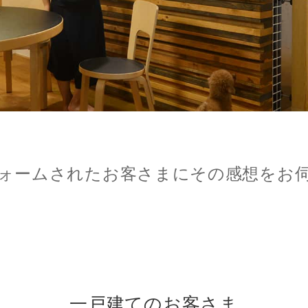
更物件をさがす
猪名川町
業
購入時・購入後のサポート
売主さま向けのサービス
摂津市
電子公告
らさがす
東灘区
業
不動産用語
割引サービスの案内
高槻市
株式関連情報
ル検索
灘区
理・クリエイティブ事業
住まいをさがすときに役立つ読
住まいを売るときに役立つ読み
会社見学会
さがす
ルティング事業
IRに関する問合せ
ランダムに配置した荒材とネ
ルマーケティング事業
ォームされたお客さまにその感想をお
一戸建てのお客さま