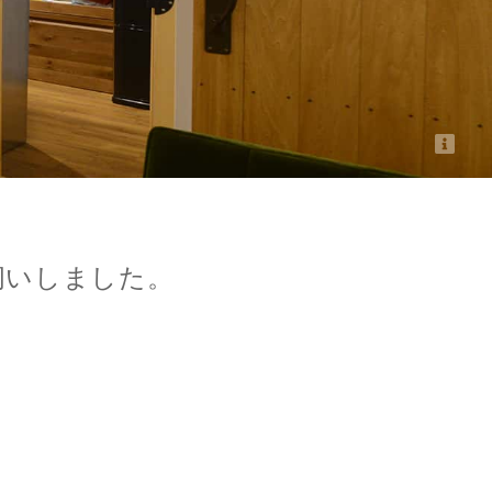
ピッタリ売却スタイル診断
売却に関する問合せ
みもの
もの
イビーのタイルが印象的なキッチン。こだわり尽くした宝塚市の
arakaz様邸
伺いしました。