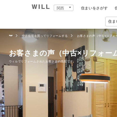
関西
住まいをさがす
購入：住まいをさがす
売却：住まいを売る
住まいをつくる
町を知る
店舗案内
スタッフをさがす
会社案内
住ま
関西
住ま
中古住宅を買ってリフォームする
お客さまの声（中古×リフォ
自宅
中古×リフォーム
企業情報
物件
ウィ
ウィ
兵庫
兵庫
住ま
事業
お客さまの声（中古×リフォー
ウィルでリフォームされたお客さまの感想です。
住ま
住まいをさがす（関西）
住まいを売る（関西）
中古×リフォーム（関西）
町を知る（関西）
関西の店舗一覧
ウィルグループの全スタッフ
企業情報
住所か
仲介手
チーム
宝塚市
宝塚本
ウィル
事業紹
TOP
TOP
TOP
TOP
TOP
TOP
TOP
相場と買いたい人を調べる
リフォーム事例集
会社概要
沿線・
買いた
リフォ
尼崎市
西宮営
ウィル
ワンス
街・
中古×リフォームとは
トップメッセージ
学校区
住まい
工事の
伊丹市
岡本営
ウィ
不動産
ョンズ
営業
歴史・沿革
特徴か
チーム
安心の
西宮市
塚口営
リフォ
組織図
投資用
建物の
芦屋市
伊丹営
開発分
スタ
開発分譲実績
新着物
川西市
川西営
ファイ