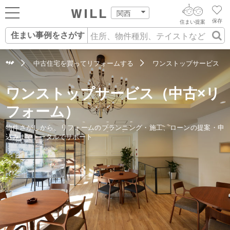
関西
保存
住まい提案
住まい事例をさがす
ログイン
AIウィルくんの提案
住まいをさがす
中古住宅を買ってリフォームする
ワンストップサービス
AI住まい提案を受ける
新規会員登録
自宅の相場をみる
ワンストップサービス（中古×リ
AI査定・チャット相談する
住まいをさがす
フォーム）
住まい事例をさが
住まいを売る
不動産エージェントの提案
物件さがしから、リフォームのプランニング・施工、ローンの提案・申
込みまでトータルでサポート
す
街・施設をさがす
価格査定を依頼する
住まいをつくる
営業所をさがす
相場データを依頼する
町を知る
スタッフをさがす
店舗案内
不動産仲介やリフォーム、住宅ローンなど、住まいに関わる様々な