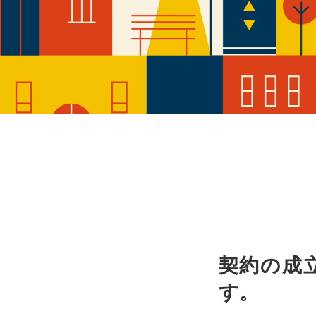
本社へのアクセス
価格変
川辺郡
家具事
採用情報
設備か
神戸市
賃貸事
CSR活動
シンプ
神戸市
広告代
ウィルのストーリー
AIで
コンサ
会社への問合せ
デジタ
契約の成
す。