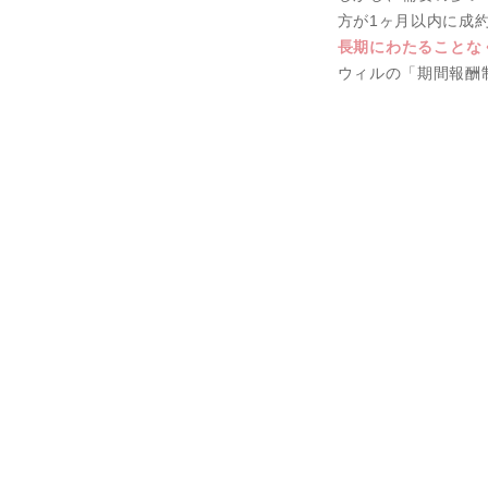
⽅が1ヶ⽉以内に成約：
⻑期にわたることな
ウィルの「期間報酬