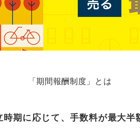
更物件をさがす
猪名川町
業
購入時・購入後のサポート
売主さま向けのサービス
摂津市
電子公告
らさがす
東灘区
業
不動産用語
割引サービスの案内
高槻市
株式関連情報
ル検索
灘区
理・クリエイティブ事業
住まいをさがすときに役立つ読
住まいを売るときに役立つ読み
会社見学会
さがす
ルティング事業
IRに関する問合せ
ルマーケティング事業
「期間報酬制度」とは
立時期に応じて、手数料が最大半