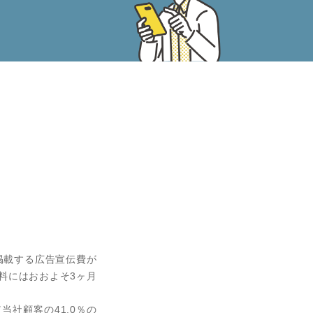
掲載する広告宣伝費が
料にはおおよそ3ヶ⽉
社顧客の41.0％の