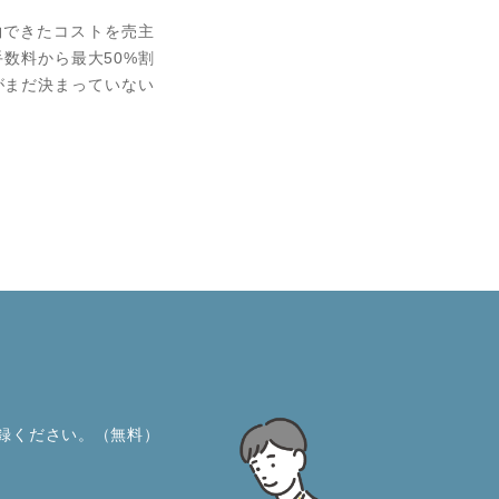
約できたコストを売主
数料から最⼤50%割
がまだ決まっていない
録ください。（無料）