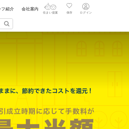
ッフ紹介
会社案内
住まい提案
保存
ログイン
ログイン
住まい提案
保存
ログイン
新規会員登録
AIウィルくんの提案
グ
読みもの
ニュースリリース
AI住まい提案を受ける
新規会員登録
FF
購入に関する問合せ
不動産売却の流れ
リフォームに関する問合せ
すべてのニュースリリース
AI査定・チャット相談する
売却依頼時の契約の種類
不動産エージェントの提案
売却成功のコツ
買替え成功のポイント
価格査定を依頼する
みもの
不動産の売却Q&A
相場データを依頼する
マンガで分かる住まいの売却