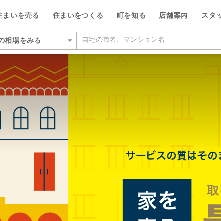
住まいを売る
住まいをつくる
町を知る
店舗案内
スタ
の相場をみる
いをさがす
の相場をみる
を検索する
ルが選ばれる5つの理由
ルが選ばれる理由
県
県
い・暮らしのサポート
紹介
特集
特集
大阪府
大阪府
デザイン・コンサルティン
投資家情報
い事例をさがす
らさがす
数料が最大半額
ワークで住まい作りをサポート
店
のスタッフ
介
平日の家探しで仲介手数料30%O
ウィルの不動産買取
お客さまの声（リフォーム）
池田市
箕面営業所
ウィルスタジオのスタッフ
投資家情報
TOP
TOP
駅からさがす
い人が集まる3つの理由
ーム一体型住宅ローン
業所
空間デザインのスタッフ
トップサービス
新着物件お知らせメール
価格査定サービス
ウィルの中古×リフォームの本
箕面市
豊中営業所
IRニュース
施設をさがす
からさがす
の魅力を引き出す宣伝力
様子を共有するイエナカログ
業所
ルフィナンシャルコミュニケーシ
流通事業
相場データ提供サービス
AI査定＋チャット相談
知っておきたいトラブル
豊中市
江坂営業所
投資家の皆様へ
のスタッフ
所をさがす
らさがす
で売却をサポート
自社施工・自社管理体制
業所
ーム・リノベーション事業
買替えシミュレーション
相場データ提供サービス
購入時・購入後のサポート
吹田市
茨木営業所
決算発表
物件をさがす
検査と保証サービス
業所
譲事業
買替え成功のポイント
買替えシミュレーション
リフォームするときに役立つ読
豊能郡豊能町
高槻営業所
IRカレンダー
ッフをさがす
件をさがす
業所
ナンシャルプランニング事業
不動産相場価格推定システム
お客さまの声（売却）
茨木市
本町営業所
IRライブラリー