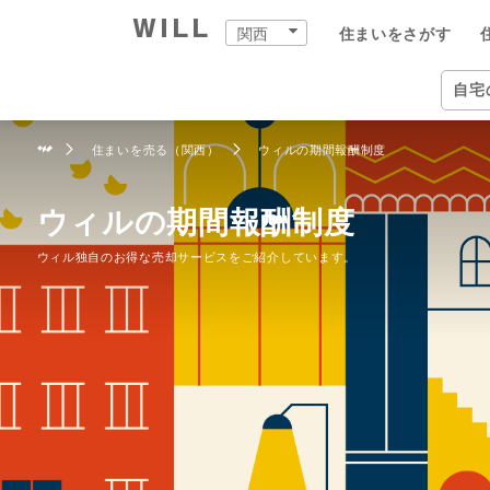
関西
住まいをさがす
購入：住まいをさがす
売却：住まいを売る
住まいをつくる
町を知る
店舗案内
スタッフをさがす
会社案内
自宅
関西
住ま
住まいを売る（関西）
ウィルの期間報酬制度
自宅
中古×リフォーム
企業情報
物件
ウィ
ウィ
兵庫
兵庫
住ま
事業
ウィルの期間報酬制度
ウィル独自のお得な売却サービスをご紹介しています。
住ま
住まいをさがす（関西）
住まいを売る（関西）
中古×リフォーム（関西）
町を知る（関西）
関西の店舗一覧
ウィルグループの全スタッフ
企業情報
住所か
仲介手
チーム
宝塚市
宝塚本
ウィル
事業紹
TOP
TOP
TOP
TOP
TOP
TOP
TOP
相場と買いたい人を調べる
リフォーム事例集
会社概要
沿線・
買いた
リフォ
尼崎市
西宮営
ウィル
ワンス
街・
中古×リフォームとは
トップメッセージ
学校区
住まい
工事の
伊丹市
岡本営
ウィ
不動産
ョンズ
営業
歴史・沿革
特徴か
チーム
安心の
西宮市
塚口営
リフォ
組織図
投資用
建物の
芦屋市
伊丹営
開発分
スタ
開発分譲実績
新着物
川西市
川西営
ファイ