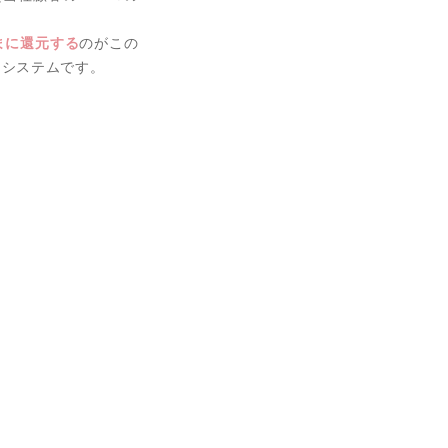
まに還元する
のがこの
るシステムです。