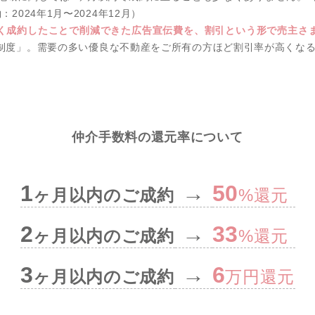
2024年1⽉〜2024年12⽉）
く成約したことで削減できた広告宣伝費を、割引という形で売主さ
制度」。需要の多い優良な不動産をご所有の⽅ほど割引率が⾼くな
仲介手数料の還元率について
1
→
50
ヶ月以内のご成約
%還元
2
→
33
ヶ月以内のご成約
%還元
3
→
6
ヶ月以内のご成約
万円還元