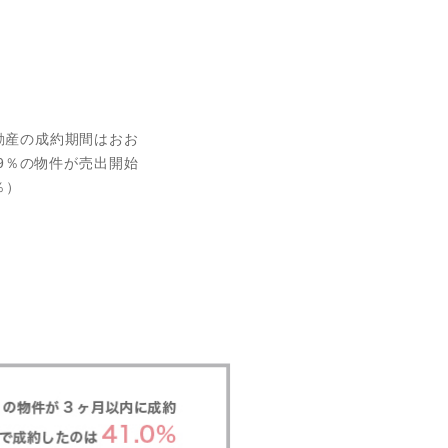
。
動産の成約期間はおお
9％の物件が売出開始
％）