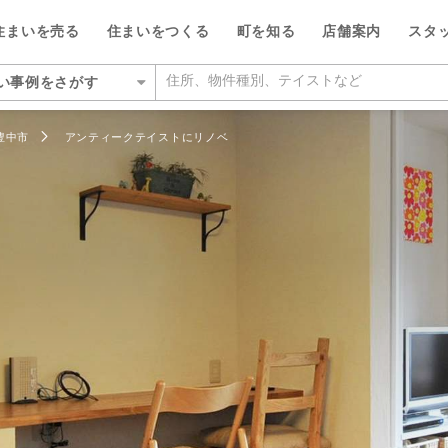
住まいを売る
住まいをつくる
町を知る
店舗案内
スタ
い事例をさがす
いをさがす
豊中市
アンティークテイストにリノベ
の相場をみる
を検索する
ルが選ばれる5つの理由
ルが選ばれる理由
県
県
い・暮らしのサポート
紹介
特集
特集
大阪府
大阪府
デザイン・コンサルティン
投資家情報
ベ
い事例をさがす
らさがす
数料が最大半額
ワークで住まい作りをサポート
店
のスタッフ
介
平日の家探しで仲介手数料30%O
ウィルの不動産買取
お客さまの声（リフォーム）
池田市
箕面営業所
ウィルスタジオのスタッフ
投資家情報
TOP
TOP
駅からさがす
い人が集まる3つの理由
ーム一体型住宅ローン
業所
空間デザインのスタッフ
トップサービス
新着物件お知らせメール
価格査定サービス
ウィルの中古×リフォームの本
箕面市
豊中営業所
IRニュース
施設をさがす
からさがす
の魅力を引き出す宣伝力
様子を共有するイエナカログ
業所
ルフィナンシャルコミュニケーシ
流通事業
相場データ提供サービス
AI査定＋チャット相談
知っておきたいトラブル
豊中市
江坂営業所
投資家の皆様へ
のスタッフ
所をさがす
らさがす
で売却をサポート
自社施工・自社管理体制
業所
ーム・リノベーション事業
買替えシミュレーション
相場データ提供サービス
購入時・購入後のサポート
吹田市
茨木営業所
決算発表
物件をさがす
検査と保証サービス
業所
譲事業
買替え成功のポイント
買替えシミュレーション
リフォームするときに役立つ読
豊能郡豊能町
高槻営業所
IRカレンダー
ッフをさがす
件をさがす
業所
ナンシャルプランニング事業
不動産相場価格推定システム
お客さまの声（売却）
茨木市
本町営業所
IRライブラリー