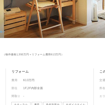
更物件をさがす
猪名川町
業
購入時・購入後のサポート
売主さま向けのサービス
摂津市
電子公告
らさがす
東灘区
業
不動産用語
割引サービスの案内
高槻市
株式関連情報
ル検索
灘区
理・クリエイティブ事業
住まいをさがすときに役立つ読
住まいを売るときに役立つ読み
会社見学会
さがす
ルティング事業
IRに関する問合せ
ル
ルマーケティング事業
（物件価格1,550万円＋リフォーム費用613万円）
リフォーム
こ
費用
613万円
交
部位
1F,2F内部全面
所
間取り
-
エ
ナチュラル
書斎
造作洗面台
モザイクタイル