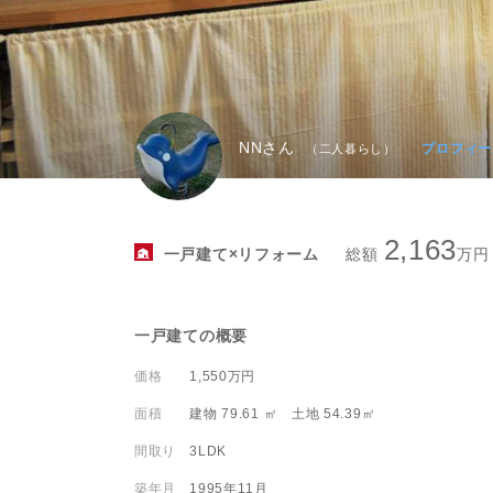
本社へのアクセス
価格変
川辺郡
家具事
採用情報
設備か
神戸市
賃貸事
CSR活動
シンプ
神戸市
広告代
ウィルのストーリー
NNさん
AIで
コンサ
プロフィー
（二人暮らし）
会社への問合せ
デジタ
2,163
一戸建て×リフォーム
総額
万円
一戸建ての概要
価格
1,550万円
面積
建物 79.61 ㎡ 土地 54.39㎡
間取り
3LDK
築年月
1995年11月