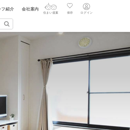
ッフ紹介
会社案内
住まい提案
保存
ログイン
ログイン
住まい提案
保存
ログイン
新規会員登録
AIウィルくんの提案
グ
読みもの
ニュースリリース
AI住まい提案を受ける
新規会員登録
FF
購入に関する問合せ
不動産売却の流れ
リフォームに関する問合せ
すべてのニュースリリース
AI査定・チャット相談する
売却依頼時の契約の種類
不動産エージェントの提案
売却成功のコツ
買替え成功のポイント
価格査定を依頼する
みもの
不動産の売却Q&A
相場データを依頼する
マンガで分かる住まいの売却