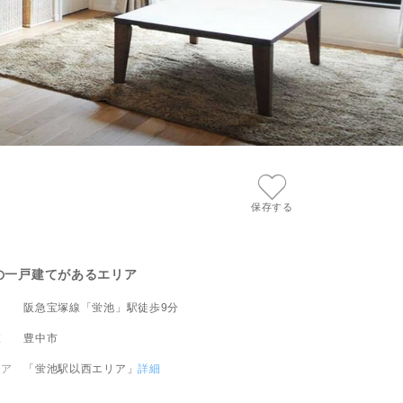
ピッタリ売却スタイル診断
売却に関する問合せ
みもの
もの
保存する
の一戸建てがあるエリア
通
阪急宝塚線「蛍池」駅徒歩9分
在
豊中市
リア
「蛍池駅以西エリア」
詳細