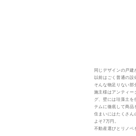
同じデザインの戸建
以前はごく普通の設
そんな物足りない部
施主様はアンティー
グ、壁には珪藻土を
テムに徹底して商品
住まいにはたくさん
よそ7万円。
不動産選びとリノベ