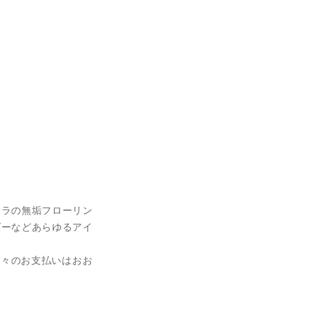
。
ナラの無垢フローリン
ダーなどあらゆるアイ
月々のお支払いはおお