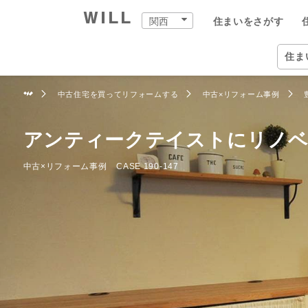
関西
住まいをさがす
購入：住まいをさがす
売却：住まいを売る
住まいをつくる
町を知る
店舗案内
スタッフをさがす
会社案内
住ま
関西
住ま
中古住宅を買ってリフォームする
中古×リフォーム事例
自宅
中古×リフォーム
企業情報
物件
ウィ
ウィ
兵庫
兵庫
住ま
事業
アンティークテイストにリノ
住ま
住まいをさがす（関西）
住まいを売る（関西）
中古×リフォーム（関西）
町を知る（関西）
関西の店舗一覧
ウィルグループの全スタッフ
企業情報
住所か
仲介手
チーム
宝塚市
宝塚本
ウィル
事業紹
中古×リフォーム事例
CASE 190-147
TOP
TOP
TOP
TOP
TOP
TOP
TOP
相場と買いたい人を調べる
リフォーム事例集
会社概要
沿線・
買いた
リフォ
尼崎市
西宮営
ウィル
ワンス
街・
中古×リフォームとは
トップメッセージ
学校区
住まい
工事の
伊丹市
岡本営
ウィ
不動産
ョンズ
営業
歴史・沿革
特徴か
チーム
安心の
西宮市
塚口営
リフォ
組織図
投資用
建物の
芦屋市
伊丹営
開発分
スタ
開発分譲実績
新着物
川西市
川西営
ファイ