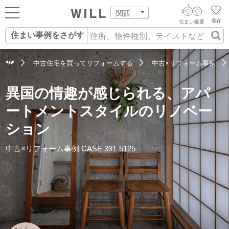
関西
保存
住まい提案
住まい事例をさがす
ログイン
AIウィルくんの提案
住まいをさがす
中古住宅を買ってリフォームする
中古×リフォーム事例
AI住まい提案を受ける
新規会員登録
自宅の相場をみる
異国の情趣が感じられる、アパ
AI査定・チャット相談する
住まいをさがす
ートメントスタイルのリノベー
住まい事例をさが
ション
住まいを売る
不動産エージェントの提案
す
街・施設をさがす
中古×リフォーム事例
CASE 391-5125
価格査定を依頼する
住まいをつくる
営業所をさがす
相場データを依頼する
町を知る
スタッフをさがす
店舗案内