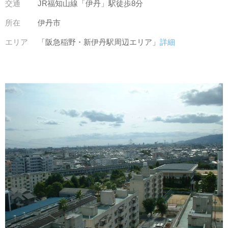
交通
JR福知山線「伊丹」駅徒歩8分
所在
伊丹市
エリア
「阪急稲野・新伊丹駅周辺エリア」
詳細