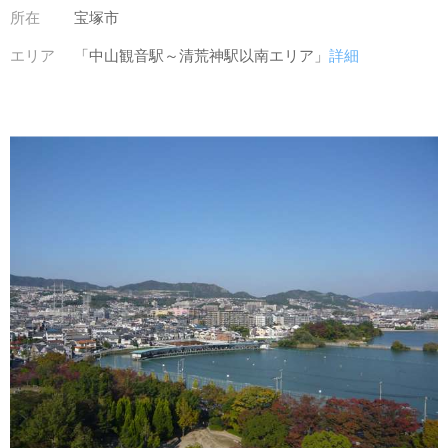
所在
宝塚市
エリア
「中山観音駅～清荒神駅以南エリア」
詳細