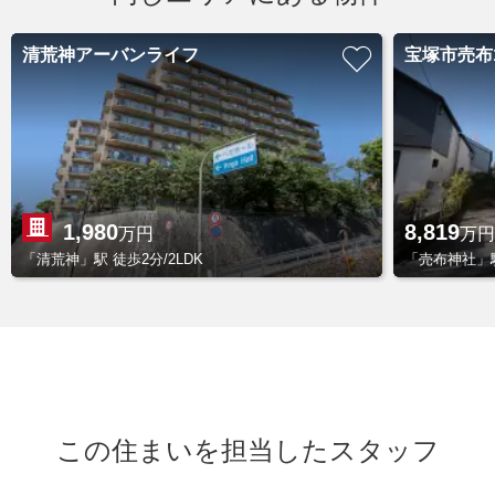
清荒神アーバンライフ
宝塚市売布
1,980
8,819
万円
万円
「清荒神」駅 徒歩2分/2LDK
「売布神社」駅
この住まいを担当したスタッフ