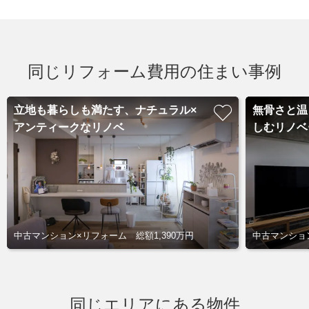
同じリフォーム費用の住まい事例
立地も暮らしも満たす、ナチュラル×
無骨さと温
アンティークなリノベ
しむリノベ
中古マンション×リフォーム 総額1,390万円
中古マンション
同じエリアにある物件