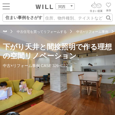
関西
保存
住まい提案
住まい事例をさがす
ログイン
AIウィルくんの提案
住まいをさがす
中古住宅を買ってリフォームする
中古×リフォーム事例
AI住まい提案を受ける
新規会員登録
自宅の相場をみる
下がり天井と間接照明で作る理想
AI査定・チャット相談する
住まいをさがす
の空間リノベーション
住まい事例をさが
住まいを売る
不動産エージェントの提案
中古×リフォーム事例
CASE 326-4112
す
街・施設をさがす
価格査定を依頼する
住まいをつくる
営業所をさがす
相場データを依頼する
町を知る
スタッフをさがす
店舗案内