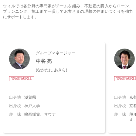
ウィルでは各分野の専門家がチームを組み、不動産の購入からローン、
プランニング、施工まで一貫してお客さまの理想の住まいづくりを強力
にサポートします。
グループマネージャー
中谷 亮
(なかたに あきら)
宅地建物取引士
宅地建物取引
出身地
滋賀県
出身地
京
出身校
神戸大学
出身校
京
趣 味
映画鑑賞、サウナ
趣 味
段
す