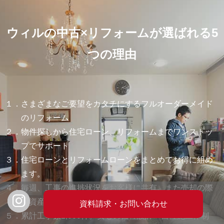
ウィルの中古×リフォームが選ばれる5
つの理由
１．さまざまなご要望をカタチにするフルオーダーメイド
のリフォーム
２．物件探しから住宅ローン、リフォームまでワンストッ
プでサポート
３．住宅ローンとリフォームローンをまとめてお得に組め
ます。
４．毎週、工事の進捗状況をお客様に共有。また売却の際
の資産価値UPも目指します。
５．累計工事数1,000件。安心の自社設計・自社施工体制