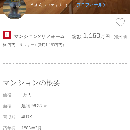
Bさん
プロフィール
（ファミリー）
スタッフ紹介
会社案内
1,160
マンション×リフォーム
総額
万円
（物件価
格-万円＋リフォーム費用1,160万円）
マンションの概要
価格
-万円
面積
建物 98.33 ㎡
間取り
4LDK
築年月
1983年3月