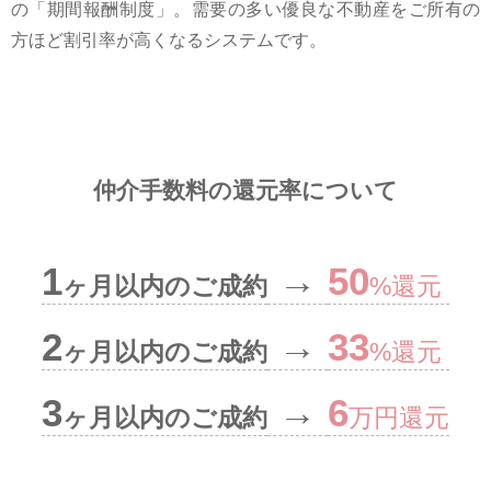
の「期間報酬制度」。需要の多い優良な不動産をご所有の
⽅ほど割引率が⾼くなるシステムです。
仲介手数料の還元率について
1
→
50
ヶ月以内のご成約
%還元
2
→
33
ヶ月以内のご成約
%還元
3
→
6
ヶ月以内のご成約
万円還元