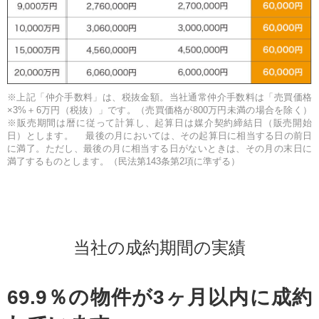
※上記「仲介手数料」は、税抜金額。当社通常仲介手数料は「売買価格
×3%＋6万円（税抜）」です。（売買価格が800万円未満の場合を除く）
※販売期間は暦に従って計算し、起算日は媒介契約締結日（販売開始
日）とします。 最後の月においては、その起算日に相当する日の前日
に満了。ただし、最後の月に相当する日がないときは、その月の末日に
満了するものとします。（民法第143条第2項に準ずる）
当社の成約期間の実績
69.9％の物件が3ヶ月以内に成約