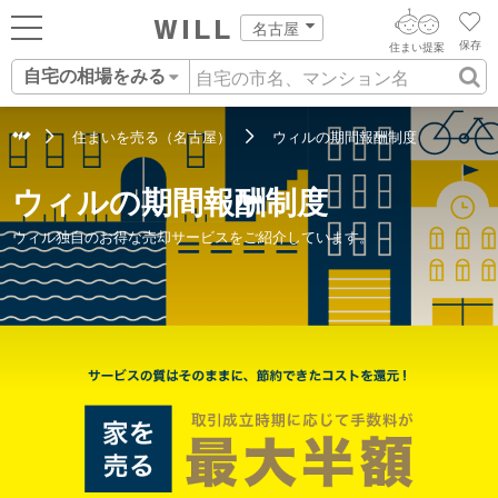
名古屋
保存
住まい提案
自宅の相場をみる
ログイン
AIウィルくんの提案
住まいをさがす
住まいを売る（名古屋）
ウィルの期間報酬制度
AI住まい提案を受ける
新規会員登録
自宅の相場をみる
ウィルの期間報酬制度
AI査定・チャット相談する
住まいをさがす
ウィル独自のお得な売却サービスをご紹介しています。
住まい事例をさが
住まいを売る
不動産エージェントの提案
す
街・施設をさがす
価格査定を依頼する
住まいをつくる
営業所をさがす
相場データを依頼する
町を知る
スタッフをさがす
店舗案内