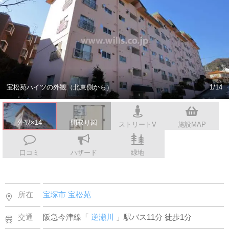
スタッフ紹介
会社案内
宝松苑ハイツの外観（北東側から）
1/14
外観×14
間取り図
ストリートV
施設MAP
口コミ
ハザード
緑地
所在
宝塚市
宝松苑
交通
阪急今津線「
逆瀬川
」駅バス11分 徒歩1分