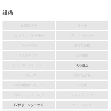
設備
食器洗浄機
浄水器
IHクッキングヒーター
ディスポーザー
TV付き浴室
浴室乾燥機
ミストサウナ
追焚機能
シャンプードレッサー
洗浄便座
ペアガラス
太陽光発電
24時間換気システム
床暖房
電動シャッター雨戸
スロップシンク
TV付きインターホン
オートロック