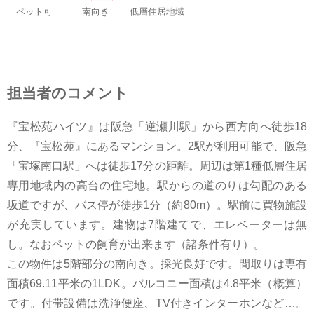
ペット可
南向き
低層住居地域
担当者のコメント
『宝松苑ハイツ』は阪急「逆瀬川駅」から西方向へ徒歩18
分、『宝松苑』にあるマンション。2駅が利用可能で、阪急
「宝塚南口駅」へは徒歩17分の距離。周辺は第1種低層住居
専用地域内の高台の住宅地。駅からの道のりは勾配のある
坂道ですが、バス停が徒歩1分（約80m）。駅前に買物施設
が充実しています。建物は7階建てで、エレベーターは無
し。なおペットの飼育が出来ます（諸条件有り）。
この物件は5階部分の南向き。採光良好です。間取りは専有
面積69.11平米の1LDK。バルコニー面積は4.8平米（概算）
です。付帯設備は洗浄便座、TV付きインターホンなど…。