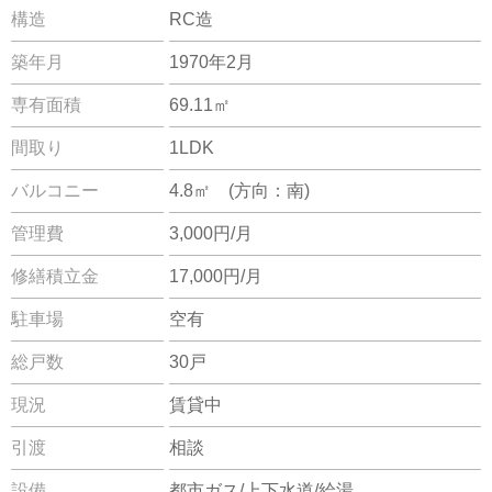
構造
RC造
築年月
1970年2月
専有面積
69.11㎡
間取り
1LDK
バルコニー
4.8㎡ (方向：南)
管理費
3,000円/月
修繕積立金
17,000円/月
駐車場
空有
総戸数
30戸
現況
賃貸中
引渡
相談
設備
都市ガス/上下水道/給湯