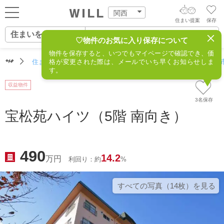
関西
住まい提案
保存
住まいをさがす
ログイン
AIウィルくんの提案
♡物件のお気に入り保存について
物件を保存すると、いつでもマイページで確認でき、価
住まいをさがす
住まいをさがす（関西）
格が変更された際は、メールでいち早くお知らせしま
住所からさがす
不動産(宝塚市
AI住まい提案を受ける
新規会員登録
す。
自宅の相場をみる
収益物件
AI査定・チャット相談する
住まいをさがす
3名保存
住まい事例をさが
宝松苑ハイツ（5階 南向き）
住まいを売る
不動産エージェントの提案
す
街・施設をさがす
価格査定を依頼する
住まいをつくる
490
14.2
万円
利回り：約
%
営業所をさがす
相場データを依頼する
町を知る
すべての写真（14枚）を⾒る
スタッフをさがす
店舗案内