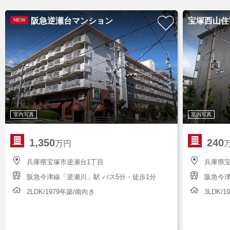
阪急逆瀬台マンション
宝塚西山住
NEW
室内写真
室内写真
1,350
240
万円
兵庫県宝塚市逆瀬台1丁目
兵庫県宝
阪急今津線「逆瀬川」駅 バス5分・徒歩1分
阪急今津
2LDK/1979年築/南向き
3LDK/