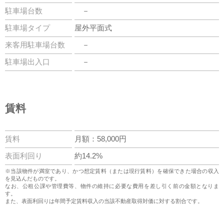
駐車場台数
－
駐車場タイプ
屋外平面式
来客用駐車場台数
－
駐車場出入口
－
賃料
賃料
月額：58,000円
表面利回り
約14.2%
※当該物件が満室であり、かつ想定賃料（または現行賃料）を確保できた場合の収入
を見込んだものです。
なお、公租公課や管理費等、物件の維持に必要な費用を差し引く前の金額となりま
す。
また、表面利回りは年間予定賃料収入の当該不動産取得対価に対する割合です。