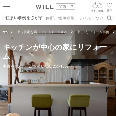
関西
保存
住まい提案
住まい事例をさがす
ログイン
AIウィルくんの提案
住まいをさがす
中古住宅を買ってリフォームする
中古×リフォーム事例
AI住まい提案を受ける
新規会員登録
自宅の相場をみる
キッチンが中心の家にリフォー
AI査定・チャット相談する
住まいをさがす
ム
住まい事例をさが
住まいを売る
不動産エージェントの提案
中古×リフォーム事例
CASE 255-1557
す
街・施設をさがす
価格査定を依頼する
住まいをつくる
営業所をさがす
相場データを依頼する
町を知る
スタッフをさがす
店舗案内