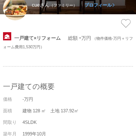
cueさん
プロフィール
（ファミリー）
スタッフ紹介
会社案内
-
一戸建て×リフォーム
総額
万円
（物件価格-万円＋リフ
ォーム費用1,530万円）
一戸建ての概要
価格
-万円
面積
建物 128 ㎡ 土地 137.92㎡
間取り
4SLDK
築年月
1999年10月