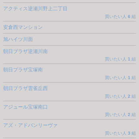
アクティス逆瀬川野上二丁目
買いたい人
6
組
安倉西マンション
旭ハイツ川面
朝日プラザ逆瀬川南
買いたい人
1
組
朝日プラザ宝塚南
買いたい人
1
組
朝日プラザ雲雀丘西
買いたい人
2
組
アジュール宝塚南口
買いたい人
2
組
アズ・アドバンリーヴァ
買いたい人
3
組