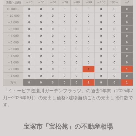
価格＼面積
～40
～50
～60
～70
～80
～90
～100
100～
m²
10,000～
0
0
0
0
0
0
0
0
0
～10,000
0
0
0
0
0
0
0
0
0
～9,000
0
0
0
0
0
0
0
0
0
～8,000
0
0
0
0
0
0
0
0
0
～7,000
0
0
0
0
0
0
0
0
0
～6,000
0
0
0
0
0
0
0
0
0
～5,000
0
0
0
0
0
0
0
0
0
～4,000
0
0
0
0
0
0
0
0
0
～3,000
0
0
0
0
0
0
0
0
0
～2,000
0
0
0
0
0
1
0
0
1
～1,000
0
0
0
0
0
0
0
0
0
万円
0
0
0
0
0
1
0
0
1
『イトーピア逆瀬川ガーデンフラッツ』の過去1年間（2025年7
月〜2026年6月）の売出し価格×建物面積ごとの売出し物件数で
す。
宝塚市「宝松苑」の不動産相場