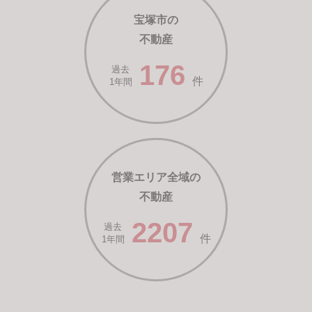
宝塚市の
不動産
176
過去
件
1年間
営業エリア全域の
不動産
2207
過去
件
1年間