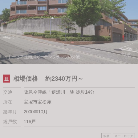
スタッフ紹介
会社案内
イトーピア逆瀬川ガーデンフラッツの外観
相場価格
約2340万円～
交通
阪急今津線「逆瀬川」駅 徒歩14分
所在
宝塚市宝松苑
築年月
2000年10月
総戸数
116戸
低層
オートロック