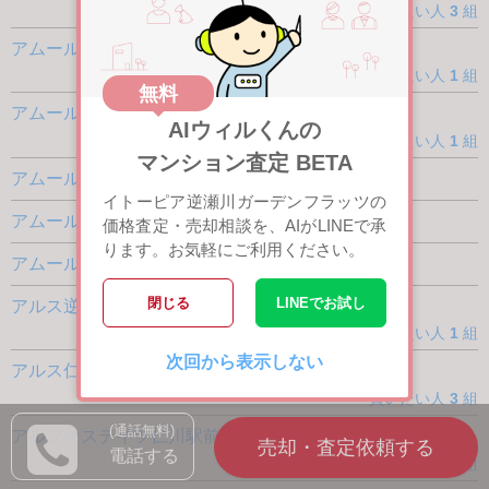
買いたい人
3
組
アムール逆瀬川
買いたい人
1
組
無料
アムール宝塚
AIウィルくんの
買いたい人
1
組
マンション査定 BETA
アムール宝塚2
イトーピア逆瀬川ガーデンフラッツの
アムール宝塚オトゥール
価格査定・売却相談を、AIがLINEで承
ります。お気軽にご利用ください。
アムール宝塚花屋敷
閉じる
LINEでお試し
アルス逆瀬川千種
買いたい人
1
組
次回から表示しない
アルス仁川北アネーロ
買いたい人
3
組
(通話無料)
アルファステイツ仁川駅前
電話する
買いたい人
5
組