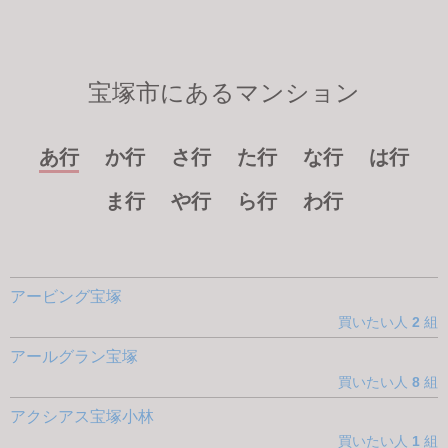
宝塚市にあるマンション
あ行
か行
さ行
た行
な行
は行
ま行
や行
ら行
わ行
アービング宝塚
買いたい人
2
組
アールグラン宝塚
買いたい人
8
組
アクシアス宝塚小林
買いたい人
1
組