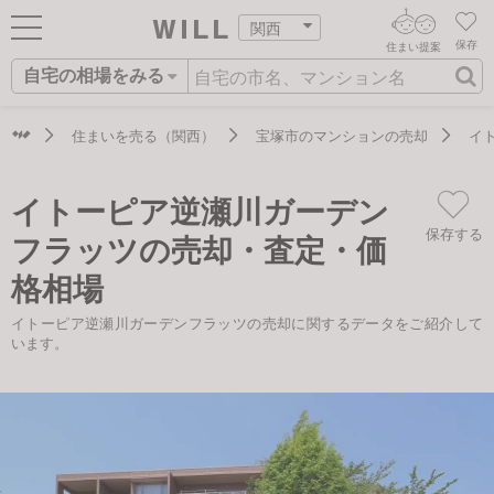
関西
保存
住まい提案
自宅の相場をみる
ログイン
AIウィルくんの提案
住まいをさがす
住まいを売る（関西）
宝塚市のマンションの売却
イ
AI住まい提案を受ける
新規会員登録
自宅の相場をみる
イトーピア逆瀬川ガーデン
AI査定・チャット相談する
住まいをさがす
保存する
フラッツの売却・査定・価
住まい事例をさが
住まいを売る
不動産エージェントの提案
格相場
す
街・施設をさがす
イトーピア逆瀬川ガーデンフラッツの売却に関するデータをご紹介して
価格査定を依頼する
住まいをつくる
います。
営業所をさがす
相場データを依頼する
町を知る
スタッフをさがす
店舗案内