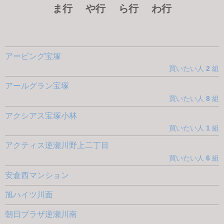
ま行
や行
ら行
わ行
アービング宝塚
買いたい人
2
組
アールグラン宝塚
買いたい人
8
組
アクシアス宝塚小林
買いたい人
1
組
アクティス逆瀬川野上二丁目
買いたい人
6
組
安倉西マンション
旭ハイツ川面
朝日プラザ逆瀬川南