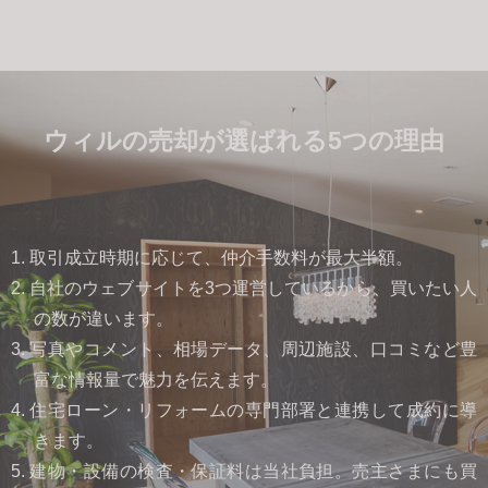
ウィルの売却が選ばれる5つの理由
1. 取引成立時期に応じて、仲介手数料が最大半額。
2. 自社のウェブサイトを3つ運営しているから、買いたい人
の数が違います。
3. 写真やコメント、相場データ、周辺施設、口コミなど豊
富な情報量で魅力を伝えます。
4. 住宅ローン・リフォームの専門部署と連携して成約に導
きます。
5. 建物・設備の検査・保証料は当社負担。売主さまにも買