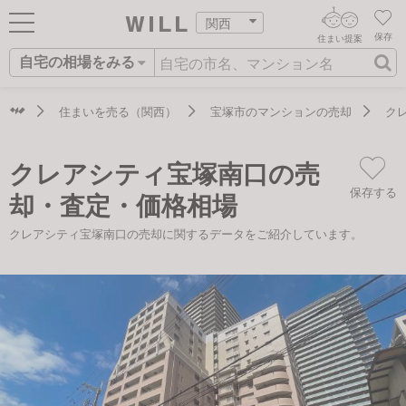
関西
保存
住まい提案
自宅の相場をみる
ログイン
AIウィルくんの提案
住まいをさがす
住まいを売る（関西）
宝塚市のマンションの売却
ク
AI住まい提案を受ける
新規会員登録
自宅の相場をみる
クレアシティ宝塚南口の売
AI査定・チャット相談する
住まいをさがす
保存する
却・査定・価格相場
住まい事例をさが
住まいを売る
不動産エージェントの提案
クレアシティ宝塚南口の売却に関するデータをご紹介しています。
す
街・施設をさがす
価格査定を依頼する
住まいをつくる
営業所をさがす
相場データを依頼する
町を知る
スタッフをさがす
店舗案内