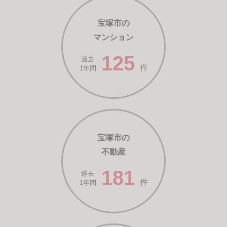
宝塚市の
マンション
125
過去
件
1年間
宝塚市の
不動産
181
過去
件
1年間