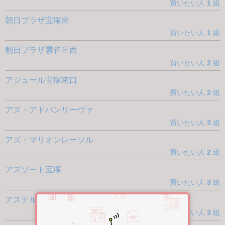
買いたい人
1
組
朝日プラザ宝塚南
買いたい人
1
組
朝日プラザ雲雀丘西
買いたい人
2
組
アジュール宝塚南口
買いたい人
2
組
アズ・アドバンリーヴァ
買いたい人
3
組
アズ・マリオンレーソル
買いたい人
2
組
アズソート宝塚
買いたい人
3
組
アステルコート宝塚売布
買いたい人
3
組