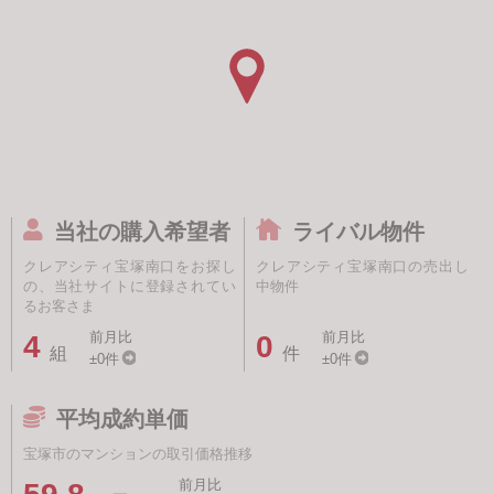
当社の購入希望者
ライバル物件
クレアシティ宝塚南口をお探し
クレアシティ宝塚南口の売出し
の、当社サイトに登録されてい
中物件
るお客さま
前月比
前月比
4
0
組
件
±0件
±0件
平均成約単価
宝塚市のマンションの取引価格推移
前月比