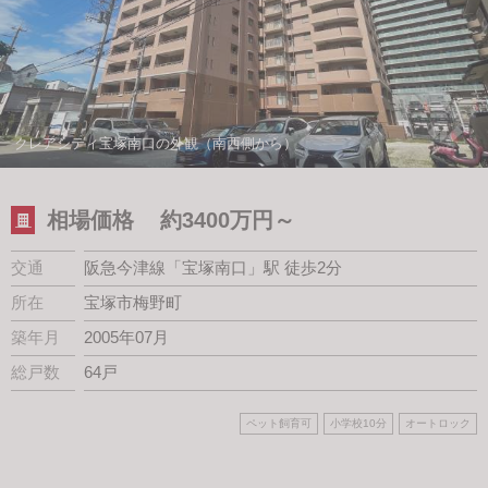
スタッフ紹介
会社案内
クレアシティ宝塚南口の外観（南西側から）
相場価格
約3400万円～
交通
阪急今津線「宝塚南口」駅 徒歩2分
所在
宝塚市梅野町
築年月
2005年07月
総戸数
64戸
ペット飼育可
小学校10分
オートロック