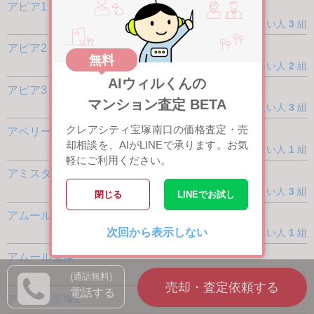
アピア1（シティライフ逆瀬川1）
買いたい人
3
組
アピア2（シティライフ逆瀬川2）
無料
買いたい人
2
組
AIウィルくんの
アピア3（シティハイツ逆瀬川）
マンション査定 BETA
買いたい人
3
組
クレアシティ宝塚南口の価格査定・売
アベリールクオーレ逆瀬川
却相談を、AIがLINEで承ります。お気
買いたい人
1
組
軽にご利用ください。
アミスタ仁川
買いたい人
3
組
閉じる
LINEでお試し
アムール逆瀬川
次回から表示しない
買いたい人
1
組
アムール宝塚
買いたい人
1
組
(通話無料)
電話する
アムール宝塚2