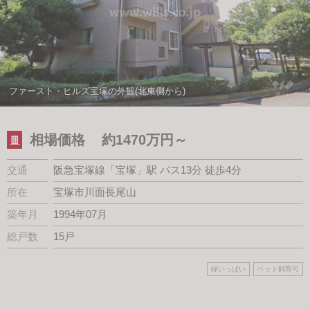
スタッフ紹介
会社案内
ファースト・ヒルズ宝塚の外観(北東側から)
相場価格
約1470万円～
交通
阪急宝塚線「宝塚」駅 バス13分 徒歩4分
所在
宝塚市川面長尾山
築年月
1994年07月
総戸数
15戸
緑いっぱい
ペット飼育可