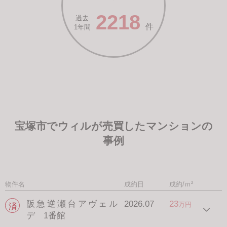
2218
過去
件
1年間
宝塚市でウィルが売買したマンションの
事例
物件名
成約日
成約/ｍ²
阪急逆瀬台アヴェル
2026.07
23
万円
デ 1番館