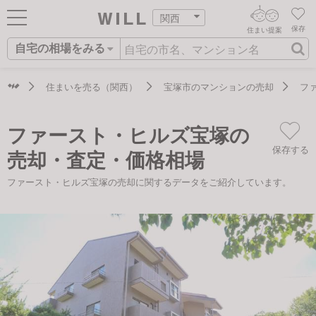
関西
保存
住まい提案
自宅の相場をみる
ログイン
AIウィルくんの提案
住まいをさがす
住まいを売る（関西）
宝塚市のマンションの売却
フ
AI住まい提案を受ける
新規会員登録
自宅の相場をみる
ファースト・ヒルズ宝塚の
AI査定・チャット相談する
住まいをさがす
保存する
売却・査定・価格相場
住まい事例をさが
住まいを売る
不動産エージェントの提案
ファースト・ヒルズ宝塚の売却に関するデータをご紹介しています。
す
街・施設をさがす
価格査定を依頼する
住まいをつくる
営業所をさがす
相場データを依頼する
町を知る
スタッフをさがす
店舗案内