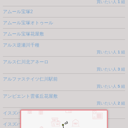
買いたい人
1
組
アムール宝塚2
アムール宝塚オトゥール
アムール宝塚花屋敷
アルス逆瀬川千種
買いたい人
1
組
アルス仁川北アネーロ
買いたい人
3
組
アルファステイツ仁川駅前
買いたい人
5
組
アンビエント雲雀丘花屋敷
買いたい人
2
組
イスズハイツベル仁川
イスズハイツベル仁川2