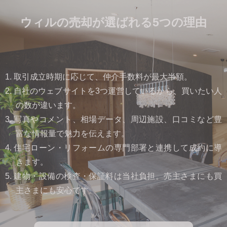
ウィルの売却が選ばれる5つの理由
1. 取引成立時期に応じて、仲介手数料が最大半額。
2. 自社のウェブサイトを3つ運営しているから、買いたい人
の数が違います。
3. 写真やコメント、相場データ、周辺施設、口コミなど豊
富な情報量で魅力を伝えます。
4. 住宅ローン・リフォームの専門部署と連携して成約に導
きます。
5. 建物・設備の検査・保証料は当社負担。売主さまにも買
主さまにも安心です。