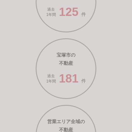
125
過去
件
1年間
宝塚市の
不動産
181
過去
件
1年間
営業エリア全域の
不動産