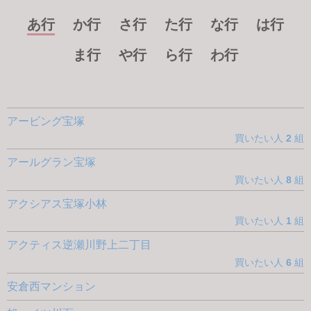
あ行
か行
さ行
た行
な行
は行
ま行
や行
ら行
わ行
アービング宝塚
買いたい人
2
組
アールグラン宝塚
買いたい人
8
組
アクシアス宝塚小林
買いたい人
1
組
アクティス逆瀬川野上二丁目
買いたい人
6
組
安倉西マンション