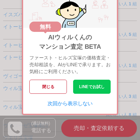
買いたい人
1
組
イスズハイツ・ベル山本丸橋
無料
イトーピア逆瀬川
買いたい人
5
組
AIウィルくんの
イトーピア逆瀬川ガーデンフラッツ
マンション査定 BETA
イトーピア宝塚リバーサイドヒルズ
ファースト・ヒルズ宝塚の価格査定・
売却相談を、AIがLINEで承ります。お
買いたい人
1
組
気軽にご利用ください。
ヴィゴーラス宝塚売布
閉じる
LINEでお試し
ウィル宝塚旭町リヴェール
買いたい人
3
組
次回から表示しない
ウィル宝塚リヴェール
買いたい人
8
組
(通話無料)
ヴィローゼ宝塚南口
電話する
ウエリス宝塚