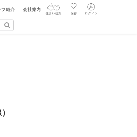
ッフ紹介
会社案内
住まい提案
保存
ログイン
ログイン
住まい提案
保存
ログイン
新規会員登録
AIウィルくんの提案
グ
読みもの
ニュースリリース
AI住まい提案を受ける
新規会員登録
FF
購入に関する問合せ
不動産売却の流れ
リフォームに関する問合せ
すべてのニュースリリース
AI査定・チャット相談する
売却依頼時の契約の種類
不動産エージェントの提案
売却成功のコツ
買替え成功のポイント
線）
価格査定を依頼する
みもの
不動産の売却Q&A
相場データを依頼する
マンガで分かる住まいの売却