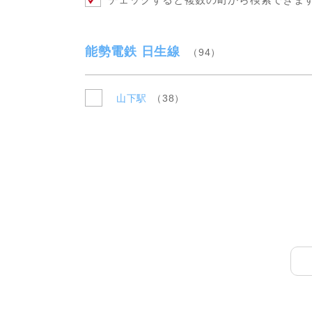
本社へのアクセス
価格変
川辺郡
家具事
採用情報
設備か
神戸市
賃貸事
能勢電鉄 日生線
94
CSR活動
シンプ
神戸市
広告代
ウィルのストーリー
AIで
コンサ
山下駅
38
会社への問合せ
デジタ