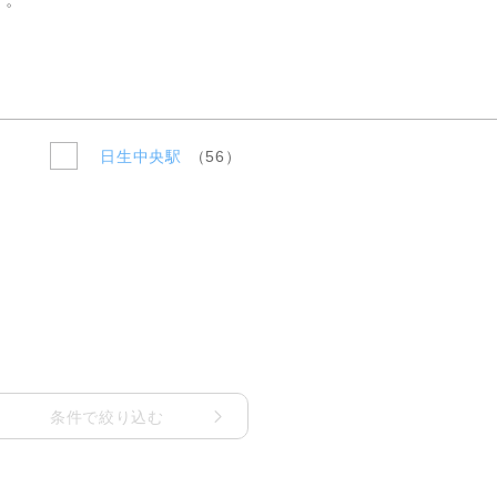
更物件をさがす
猪名川町
業
購入時・購入後のサポート
売主さま向けのサービス
摂津市
電子公告
らさがす
東灘区
業
不動産用語
割引サービスの案内
高槻市
株式関連情報
ル検索
灘区
理・クリエイティブ事業
住まいをさがすときに役立つ読
住まいを売るときに役立つ読み
会社見学会
さがす
ルティング事業
IRに関する問合せ
日生中央駅
56
ルマーケティング事業
条件で絞り込む