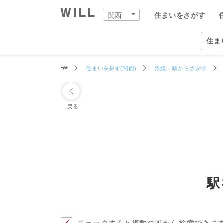
関西
住まいをさがす
購入：住まいをさがす
売却：住まいを売る
住まいをつくる
町を知る
店舗案内
スタッフをさがす
会社案内
住ま
関西
住ま
住まいを探す(関西)
沿線・駅からさがす
自宅
中古×リフォーム
企業情報
物件
ウィ
ウィ
兵庫
兵庫
住ま
事業
戻る
住ま
住まいをさがす（関西）
住まいを売る（関西）
中古×リフォーム（関西）
町を知る（関西）
関西の店舗一覧
ウィルグループの全スタッフ
企業情報
住所か
仲介手
チーム
宝塚市
宝塚本
ウィル
事業紹
TOP
TOP
TOP
TOP
TOP
TOP
TOP
相場と買いたい人を調べる
リフォーム事例集
会社概要
沿線・
買いた
リフォ
尼崎市
西宮営
ウィル
ワンス
街・
中古×リフォームとは
トップメッセージ
学校区
住まい
工事の
伊丹市
岡本営
ウィ
不動産
ョンズ
営業
歴史・沿革
特徴か
チーム
安心の
西宮市
塚口営
リフォ
駅
組織図
投資用
建物の
芦屋市
伊丹営
開発分
スタ
開発分譲実績
新着物
川西市
川西営
ファイ
チェックすると複数の町から検索できま