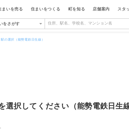
住まいを売る
住まいをつくる
町を知る
店舗案内
スタ
いをさがす
いをさがす
駅の選択（能勢電鉄日生線）
の相場をみる
を検索する
ルが選ばれる5つの理由
ルが選ばれる理由
県
県
い・暮らしのサポート
紹介
特集
特集
大阪府
大阪府
デザイン・コンサルティン
投資家情報
い事例をさがす
らさがす
数料が最大半額
ワークで住まい作りをサポート
店
のスタッフ
介
平日の家探しで仲介手数料30%O
ウィルの不動産買取
お客さまの声（リフォーム）
池田市
箕面営業所
ウィルスタジオのスタッフ
投資家情報
TOP
TOP
駅からさがす
い人が集まる3つの理由
ーム一体型住宅ローン
業所
空間デザインのスタッフ
トップサービス
新着物件お知らせメール
価格査定サービス
ウィルの中古×リフォームの本
箕面市
豊中営業所
IRニュース
施設をさがす
からさがす
の魅力を引き出す宣伝力
様子を共有するイエナカログ
業所
ルフィナンシャルコミュニケーシ
流通事業
相場データ提供サービス
AI査定＋チャット相談
知っておきたいトラブル
豊中市
江坂営業所
投資家の皆様へ
のスタッフ
所をさがす
らさがす
で売却をサポート
自社施工・自社管理体制
業所
ーム・リノベーション事業
買替えシミュレーション
相場データ提供サービス
購入時・購入後のサポート
吹田市
茨木営業所
決算発表
を選択してください（能勢電鉄日生
物件をさがす
検査と保証サービス
業所
譲事業
買替え成功のポイント
買替えシミュレーション
リフォームするときに役立つ読
豊能郡豊能町
高槻営業所
IRカレンダー
ッフをさがす
件をさがす
業所
ナンシャルプランニング事業
不動産相場価格推定システム
お客さまの声（売却）
茨木市
本町営業所
IRライブラリー
す。