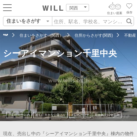
関西
保存
住まい提案
住まいをさがす
ログイン
AIウィルくんの提案
住まいをさがす
住まいをさがす（関西）
住所からさがす(関西)
不動産
AI住まい提案を受ける
新規会員登録
シーアイマンション千里中央
自宅の相場をみる
AI査定・チャット相談する
住まいをさがす
住まい事例をさが
住まいを売る
不動産エージェントの提案
す
街・施設をさがす
価格査定を依頼する
住まいをつくる
営業所をさがす
相場データを依頼する
町を知る
小学校10分以内
近くに大きな公園アリ
エレベーター
買物施設10分以内
スタッフをさがす
店舗案内
現在、売出し中の『シーアイマンション千里中央』棟内の物件