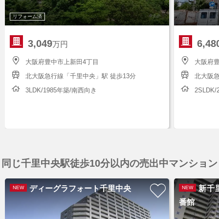
リフォーム済
3,049
6,48
万円
大阪府豊中市上新田4丁目
大阪府豊
北大阪急行線「千里中央」駅 徒歩13分
北大阪急
3LDK/1985年築/南西向き
2SLDK
同じ千里中央駅徒歩10分以内の売出中マンション
ディーグラフォート千里中央
新千
NEW
NEW
番館