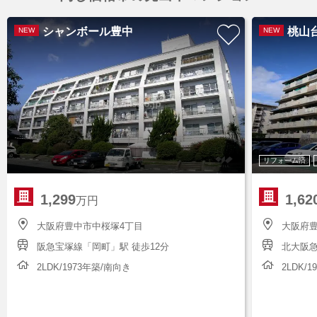
シャンボール豊中
桃山
NEW
NEW
リフォーム済
1,299
1,62
万円
大阪府豊中市中桜塚4丁目
大阪府
阪急宝塚線「岡町」駅 徒歩12分
北大阪急
2LDK/1973年築/南向き
2LDK/