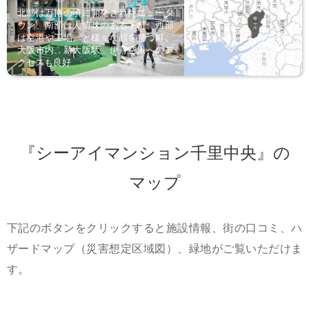
北部は万博の頃に開発されたニュータ
ウン、南部は人情味のある下町、西部
は空港や工場、と様々な顔を持つ町。
大阪市内、新大阪駅、伊丹空港へのア
クセスも良好
『シーアイマンション千里中央』の
マップ
下記のボタンをクリックすると施設情報、街の口コミ、ハ
ザードマップ（災害想定区域図）、緑地がご覧いただけま
す。