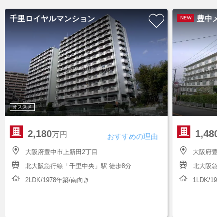
千里ロイヤルマンション
豊中
NEW
オススメ
2,180
1,48
万円
おすすめの理由
大阪府豊中市上新田2丁目
大阪府豊
北大阪急行線「千里中央」駅 徒歩8分
北大阪急
2LDK/1978年築/南向き
1LDK/