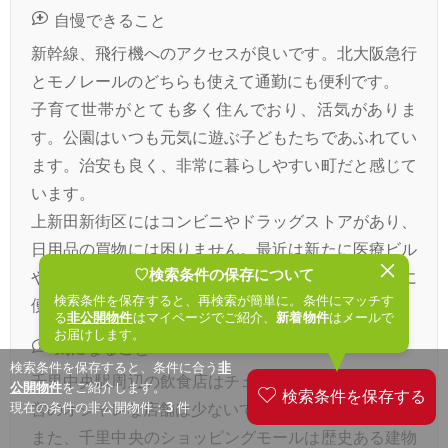
自慢できること
新幹線、飛行機へのアクセスが良いです。北大阪急行
とモノレールのどちらも使えて通勤にも便利です。
子育て世帯がとても多く住んでおり、活気がありま
す。公園はいつも元気に遊ぶ子どもたちであふれてい
ます。治安も良く、非常に暮らしやすい町だと感じて
います。
上新田新街区にはコンビニやドラッグストアがあり、
日用品の買物には困りません。最近は新たに医療ビル
♡検索条件の保存について
やレストランやカフェなどができ始めており、さらに
検索条件を保存すると、再検索が簡単に。条件にマッチす
便利になっています。
る
非公開物件
はマイページでご紹介、
新着物件
はメールで
お届けします。
気になること
検索条件を保存すると、条件に合う
非
千里中央駅周辺の飲食店はチェーン店が多く、個人経
公開物件
をご紹介します。
現在の条件の非公開物件：
3
件
営のオシャレな店舗は少ないです。
また、千里中央のショッピングモールは歴史ある建物