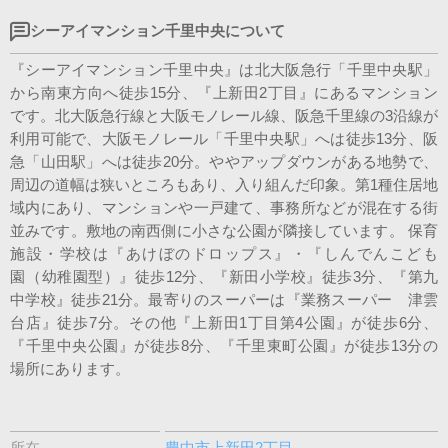
シーアイマンション千里中央について
『シーアイマンション千里中央』は北大阪急行「千里中央駅」
から南東方向へ徒歩15分、『上新田2丁目』にあるマンション
です。北大阪急行線と大阪モノレール線、阪急千里線の3沿線が
利用可能で、大阪モノレール「千里中央駅」へは徒歩13分、阪
急「山田駅」へは徒歩20分。ややアップダウンがある地勢で、
周辺の道幅は狭いところもあり、入り組んだ印象。第1種住居地
域内にあり、マンションや一戸建て、事務所などが混在する街
並みです。敷地の南西側に小さな公園が隣接しています。 保育
施設・学校は『あけぼのドロップス』・『しんでんこども
園 （幼稚園型）』徒歩12分、『新田小学校』徒歩3分、『第九
中学校』徒歩21分。最寄りのスーパーは『業務スーパー 津雲
台店』徒歩7分。その他『上新田1丁目第4公園』が徒歩6分、
『千里中央公園』が徒歩8分、『千里東町公園』が徒歩13分の
場所にあります。
所在
豊中市上新田2丁目