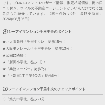
です。プロのコメントやハザード情報、推定相場価格、街の口
スタッフ紹介
コミ付き。ウィルの不動産エージェントがいい点だけでなく注
意点もご紹介しています。《該当件数：0件 最終更新日：
会社案内
2026年08月06日》
シーアイマンション千里中央のポイント
★北大阪急行「千里中央駅」徒歩15分！
★大阪モノレール「千里中央駅」徒歩13分！
★公園に隣接！
★『新田小学校』徒歩3分！
★『業務スーパー』徒歩7分！
★『上新田1丁目第4公園』徒歩6分！
シーアイマンション千里中央のチェックポイント
◇『第九中学校』徒歩21分