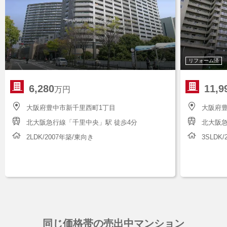
リフォーム済
6,280
11,9
万円
大阪府豊中市新千里西町1丁目
大阪府
北大阪急行線「千里中央」駅 徒歩4分
北大阪急
2LDK/2007年築/東向き
3SLDK
同じ価格帯の売出中マンション