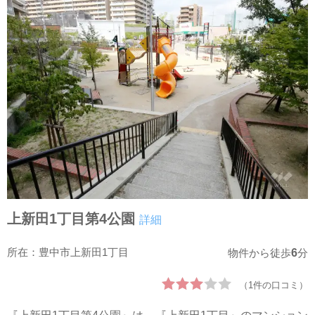
上新田1丁目第4公園
詳細
所在：豊中市上新田1丁目
6
物件から徒歩
分
（1件の口コミ）