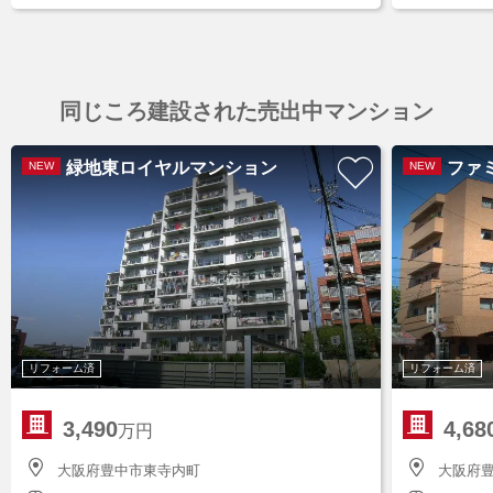
同じころ建設された売出中マンション
緑地東ロイヤルマンション
ファ
NEW
NEW
リフォーム済
リフォーム済
3,490
4,68
万円
大阪府豊中市東寺内町
大阪府