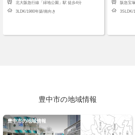
北大阪急行線「緑地公園」駅 徒歩4分
阪急宝塚
3LDK/1980年築/南向き
3SLDK
豊中市の地域情報
豊中市の地域情報