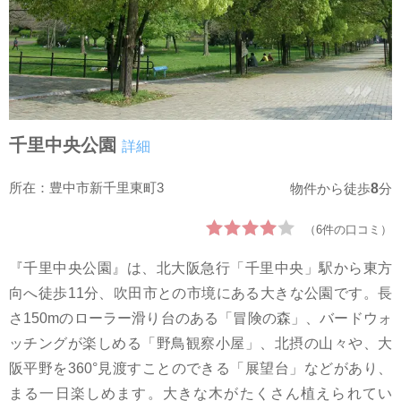
千里中央公園
詳細
所在：豊中市新千里東町3
8
物件から徒歩
分
（6件の口コミ）
『千里中央公園』は、北大阪急行「千里中央」駅から東方
向へ徒歩11分、吹田市との市境にある大きな公園です。長
さ150mのローラー滑り台のある「冒険の森」、バードウォ
ッチングが楽しめる「野鳥観察小屋」、北摂の山々や、大
阪平野を360°見渡すことのできる「展望台」などがあり、
まる一日楽しめます。大きな木がたくさん植えられてい