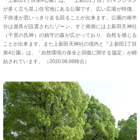
『上新田1丁目第4公園』は、『上新田1丁目』のマンション
が多く立ち並ぶ住宅地にある公園です。広い広場が特徴。
子供達が思いっきり走る回ることが出来ます。公園の南半
分は遊具が設置されたゾーン。すぐ南側には上新田天神社
（千里の氏神）の鎮守の森が広がっており、自然を感じる
ことが出来ます。また上新田天神社の境内と『上新田1丁目
第4公園』は、「自然環境の保全と回復に関する協定」が締
結されています。 （2020.08.06時点）