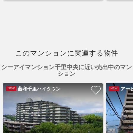
このマンションに関連する物件
シーアイマンション千里中央に近い売出中のマン
ション
藤和千里ハイタウン
アービ
NEW
NEW