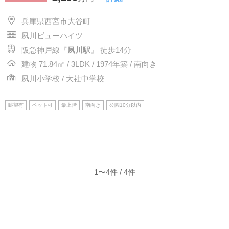
兵庫県西宮市大谷町
夙川ビューハイツ
阪急神戸線『
夙川駅
』 徒歩14分
建物 71.84㎡ / 3LDK / 1974年築 / 南向き
夙川小学校 / 大社中学校
眺望有
ペット可
最上階
南向き
公園10分以内
1〜4件 / 4件