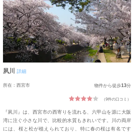
夙川
詳細
所在：西宮市
13
物件から徒歩
分
（9件の口コミ）
『夙川』は、西宮市の西寄りを流れる、六甲山を源に大阪
湾に注ぐ小さな川で、比較的水質もきれいです。川の両岸
には、桜と松が植えられており、特に春の桜は有名です