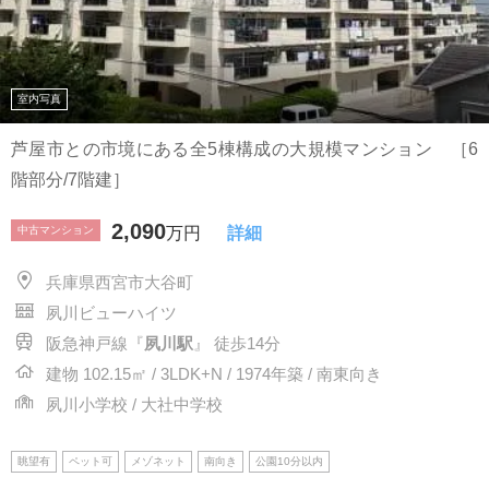
室内写真
芦屋市との市境にある全5棟構成の大規模マンション ［6
階部分/7階建］
2,090
中古マンション
万円
詳細
兵庫県西宮市大谷町
夙川ビューハイツ
阪急神戸線『
夙川駅
』 徒歩14分
建物 102.15㎡ / 3LDK+N / 1974年築 / 南東向き
夙川小学校 / 大社中学校
眺望有
ペット可
メゾネット
南向き
公園10分以内