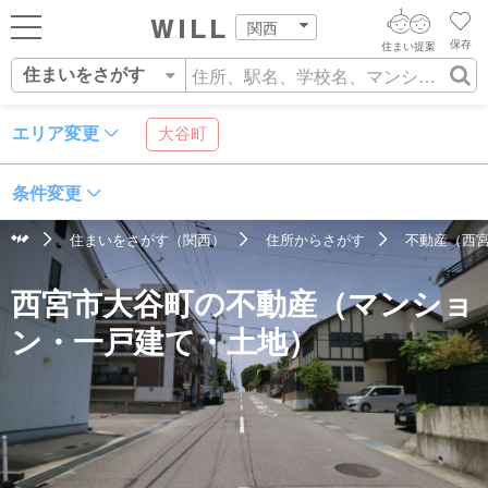
関西
保存
住まい提案
住まいをさがす
ログイン
AIウィルくんの提案
住まいをさがす
エリア変更
大谷町
AI住まい提案を受ける
新規会員登録
自宅の相場をみる
条件変更
AI査定・チャット相談する
住まいをさがす
住まいをさがす（関西）
住所からさがす
不動産（西
住まい事例をさが
住所
沿線・駅
学校区
住まいを売る
不動産エージェントの提案
西宮市大谷町の不動産（マンショ
す
街・施設をさがす
価格査定を依頼する
住まいをつくる
ン・一戸建て・土地）
営業所をさがす
相場データを依頼する
町を知る
スタッフをさがす
店舗案内