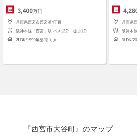
3,400
4,28
万円
兵庫県西宮市西宮浜4丁目
兵庫県西
阪神本線「西宮」駅 バス12分・徒歩1分
阪神本線
2LDK/1999年築/南向き
3LDK/
『西宮市大谷町』のマップ