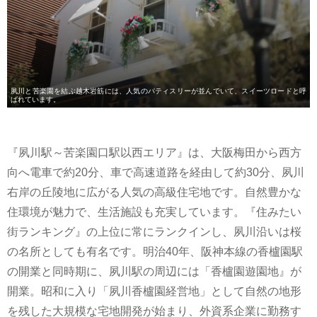
夙川と苦楽園を結ぶ越木岩筋には、人気のパティスリーが並んでいて、スイーツロードと呼
ばれています。
『夙川駅～苦楽園口駅以西エリア』は、大阪梅田から西方
向へ電車で約20分、車で高速道路を経由して約30分、夙川
右岸の丘陵地に広がる人気の高級住宅地です。自然豊かな
住環境が魅力で、生活施設も充実しています。『住みたい
街ランキング』の上位に常にランクインし、夙川沿いは桜
の名所としても有名です。明治40年、阪神本線の香櫨園駅
の開業と同時期に、夙川駅の周辺には「香櫨園遊園地』が
開業。昭和に入り「夙川香櫨園経営地」として自然の地形
を残した大規模な宅地開発が始まり、外資系企業に勤務す