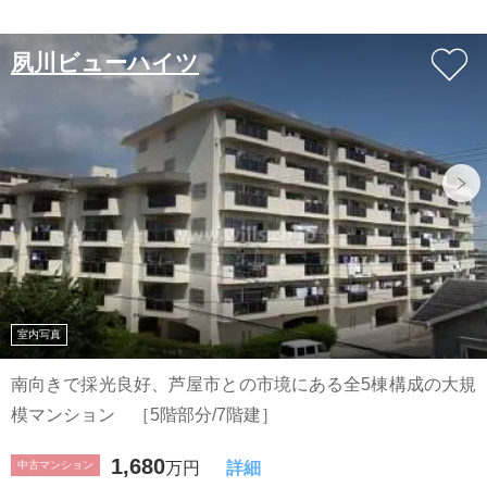
夙川ビューハイツ
室内写真
南向きで採光良好、芦屋市との市境にある全5棟構成の大規
模マンション ［5階部分/7階建］
1,680
中古マンション
万円
詳細