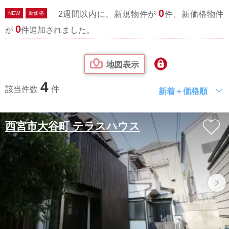
0
2週間以内に、新規物件が
件、新価格物件
NEW
新価格
0
が
件追加されました。
地図表示
4
該当件数
件
新着＋価格順
西宮市大谷町 テラスハウス