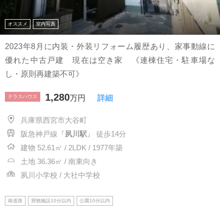
オススメ
室内写真
2023年8月に内装・外装リフォーム履歴あり、家事動線に
優れた中古戸建 現在は空き家 《連棟住宅・駐車場な
し・原則再建築不可》
1,280
テラスハウス
万円
詳細
兵庫県西宮市大谷町
阪急神戸線『
夙川駅
』 徒歩14分
建物 52.61㎡ / 2LDK / 1977年築
土地 36.36㎡ / 南東向き
夙川小学校 / 大社中学校
南道路
買物施設10分以内
公園10分以内