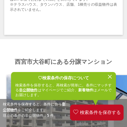
※テラスハウス、タウンハウス、店舗、1棟売りの収益物件は表
示されていません。
西宮市大谷町にある分譲マンション
♡検索条件の保存について
検索条件を保存すると、再検索が簡単に。条件にマッチす
る
非公開物件
はマイページでご紹介、
新着物件
はメールで
お届けします。
検索条件を保存すると、条件に合う
非
公開物件
をご紹介します。
現在の条件の非公開物件：
5
件