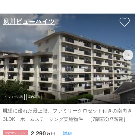
夙川ビューハイツ
リフォーム済
室内写真
眺望に優れた最上階、ファミリークロゼット付きの南向き
3LDK ホームステージング実施物件 ［7階部分/7階建］
2,290
中古マンション
万円
詳細