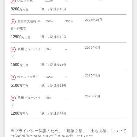
シエリア夙川
115㎡
--
9200
「夙川」駅徒歩12分
万円台
2025年10月
西宮市大谷町 中
150㎡
300㎡
古一戸建て
12900
「夙川」駅徒歩12分
万円台
2025年9月
夙川ビューハイ
70㎡
--
ツ
1500
「夙川」駅徒歩14分
万円台
2025年9月
ヴェルビュ夙川
145㎡
--
5100
「夙川」駅徒歩12分
万円台
2025年8月
夙川ビューハイ
70㎡
--
ツ
1200
「夙川」駅徒歩14分
万円台
※プライバシー保護のため、「建物面積」「土地面積」について
は5m²単位でおおよその広さを表示しています。