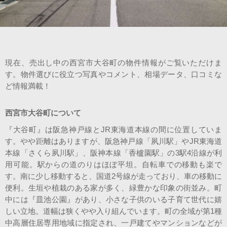
スタッフ紹介
会社案内
現在、売出し中の西宮市大谷町の物件情報がご覧いただけま
す。物件選びに役立つ写真やコメント、相場データ、口コミな
ど情報満載！
西宮市大谷町について
『大谷町』は阪急神戸線とJR東海道本線の間に位置していま
す。やや距離はありますが、阪急神戸線「夙川駅」やJR東海道
本線「さくら夙川駅」、阪神本線「香櫨園駅」の3駅4沿線が利
用可能。駅からの道のりはほぼ平坦。自転車での移動も楽で
す。南に少し移動すると、国道2号線が走っており、車の移動に
便利。生垣や植栽のある家が多く、緑豊かな印象の街並み。町
中には『皿池公園』があり、小さな子供のいる子育て世代に嬉
しい立地。道幅は狭くやや入り組んでいます。町の全域が第1種
中高層住居専用地域に指定され、一戸建てやマンションなどが