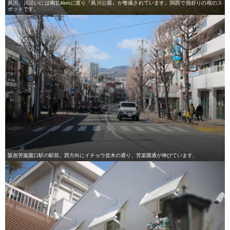
夙川。川沿いには南北4kmに渡り『夙川公園』が整備されています。関西で指折りの桜のス
ポットです。
阪急苦楽園口駅の駅前。西方向にイチョウ並木の通り、苦楽園通が伸びています。