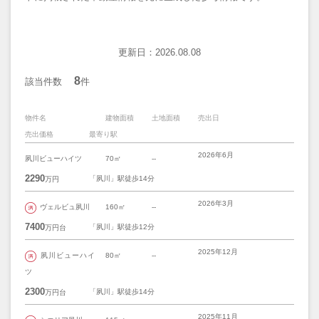
更新日：2026.08.08
8
該当件数
件
物件名
建物面積
土地面積
売出日
売出価格
最寄り駅
2026年6月
夙川ビューハイツ
70㎡
--
2290
「夙川」駅徒歩14分
万円
2026年3月
ヴェルビュ夙川
160㎡
--
7400
「夙川」駅徒歩12分
万円台
2025年12月
夙川ビューハイ
80㎡
--
ツ
2300
「夙川」駅徒歩14分
万円台
2025年11月