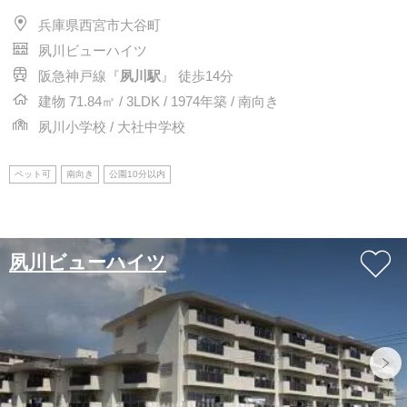
兵庫県西宮市大谷町
夙川ビューハイツ
阪急神戸線『
夙川駅
』 徒歩14分
建物 71.84㎡ / 3LDK / 1974年築 / 南向き
夙川小学校 / 大社中学校
ペット可
南向き
公園10分以内
夙川ビューハイツ