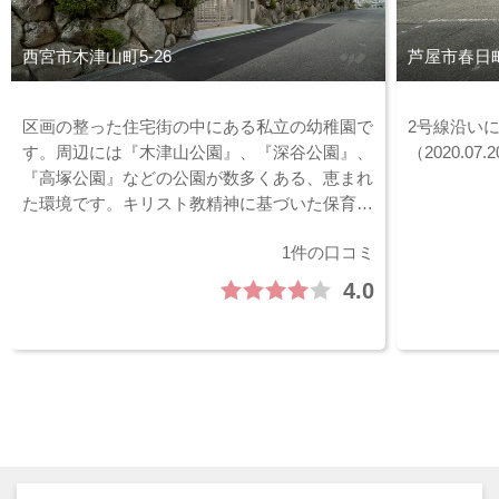
西宮市木津山町5-26
芦屋市春日町2
区画の整った住宅街の中にある私立の幼稚園で
2号線沿い
す。周辺には『木津山公園』、『深谷公園』、
（2020.07
『高塚公園』などの公園が数多くある、恵まれ
た環境です。キリスト教精神に基づいた保育が
行われています。 （2020.07.31時点）
1件の口コミ
4.0