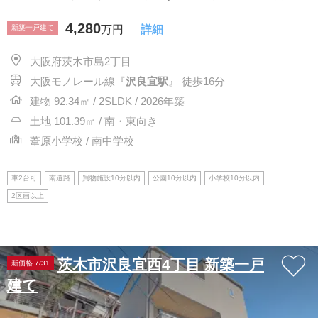
4,280
新築一戸建て
万円
詳細
大阪府茨木市島2丁目
大阪モノレール線『
沢良宜駅
』 徒歩16分
建物 92.34㎡ / 2SLDK / 2026年築
土地 101.39㎡ / 南・東向き
葦原小学校 / 南中学校
車2台可
南道路
買物施設10分以内
公園10分以内
小学校10分以内
2区画以上
茨木市沢良宜西4丁目 新築一戸
新価格 7/31
建て