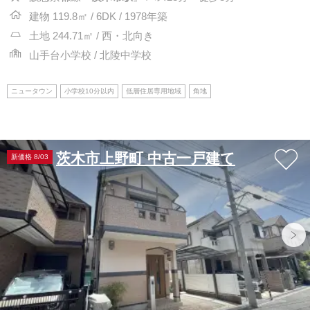
建物 119.8㎡ / 6DK / 1978年築
土地 244.71㎡ / 西・北向き
山手台小学校 / 北陵中学校
ニュータウン
小学校10分以内
低層住居専用地域
角地
茨木市上野町 中古一戸建て
新価格 8/03