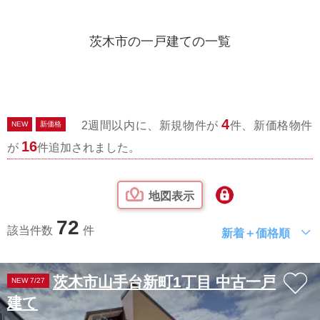
茨木市の一戸建ての一覧
4
2週間以内に、新規物件が
件、新価格物件
NEW
新価格
16
が
件追加されました。
地図表示
72
該当件数
件
新着＋価格順
茨木市山手台新町1丁目 中古一戸
NEW 7/27
建て