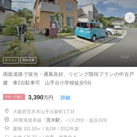
オススメ
室内写真
両面道路で採光・通風良好、リビング階段プランの中古戸
建 車2台駐車可 山手台小学校徒歩5分
3,390
中古一戸建て
万円
詳細
大阪府茨木市山手台新町1丁目
JR東海道本線『
茨木駅
』 バス29分・徒歩10分
建物 101.53㎡ / 3LDK / 2012年築