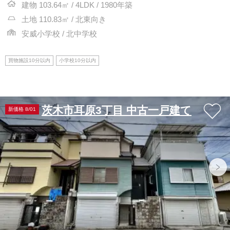
建物 103.64㎡ / 4LDK / 1980年築
土地 110.83㎡ / 北東向き
安威小学校 / 北中学校
買物施設10分以内
小学校10分以内
茨木市耳原3丁目 中古一戸建て
新価格 8/01