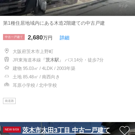
第1種住居地域内にある木造2階建ての中古戸建
2,680
中古一戸建て
万円
詳細
大阪府茨木市上野町
JR東海道本線『
茨木駅
』 バス14分・徒歩7分
建物 95.03㎡ / 4LDK / 2003年築
土地 85.48㎡ / 南西向き
耳原小学校 / 北中学校
南道路
茨木市太田3丁目 中古一戸建て
NEW 8/09