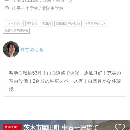
土地 176.22㎡ / 北西・南東向き
山手台小学校 / 北陵中学校
ニュータウン
車2台可
南道路
買物施設10分以内
小学校10分以内
低層住居専用地域
野竹 みちる
敷地面積約53坪！両面道路で採光、通風良好！充実の
室内設備！2台分の駐車スペース有！自然豊かな住環
境！
茨木市園田町 中古一戸建て
新価格 8/03