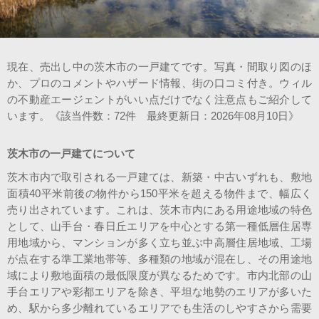
スタッフ紹介
会社案内
現在、売出し中の茨木市の一戸建てです。写真・間取り図のほ
か、プロのコメントやハザード情報、街の口コミ付き。ウィル
の不動産エージェントがいい点だけでなく注意点もご紹介して
います。《該当件数：72件 最終更新日：2026年08月10日》
茨木市の一戸建てについて
茨木市内で取引される一戸建ては、新築・中古いずれも、敷地
面積40平米前後の物件から150平米を超える物件まで、幅広く
売り出されています。これは、茨木市内にある用途地域の特色
として、山手台・春日丘エリアを中心とする第一種低層住居専
用地域から、マンションが多く立ち並ぶ中高層住居地域、工場
が点在する準工業地帯等、多種類の地域が混在し、その用途地
域により敷地面積の最低限度が異なるためです。市内北部の山
手台エリアや彩都エリアを除き、平坦な地勢のエリアが多いた
め、駅から多少離れているエリアでも生活のしやすさから需要