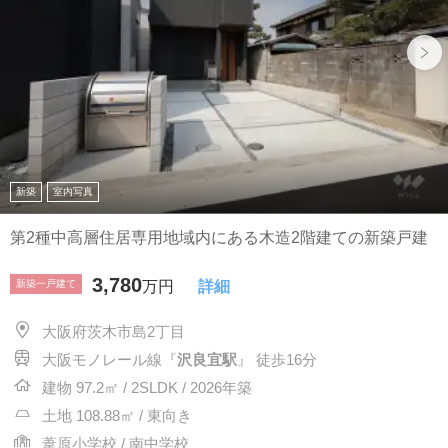
新築
室内写真
第2種中高層住居専用地域内にある木造2階建ての新築戸建
3,780
新築一戸建て
万円
詳細
大阪府茨木市島2丁目
大阪モノレール線『
沢良宜駅
』 徒歩16分
建物 97.2㎡ / 2SLDK / 2026年築
土地 108.88㎡ / 東向き
葦原小学校 / 南中学校