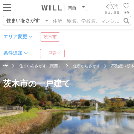
関西
保存
住まい提案
住まいをさがす
ログイン
AIウィルくんの提案
住まいをさがす
エリア変更
茨木市
AI住まい提案を受ける
新規会員登録
自宅の相場をみる
条件追加
一戸建て
AI査定・チャット相談する
住まいをさがす
住まいをさがす（関西）
住所からさがす
不動産（茨木
住まい事例をさが
住所
沿線・駅
学校区
住まいを売る
不動産エージェントの提案
茨木市の一戸建て
す
街・施設をさがす
価格査定を依頼する
住まいをつくる
営業所をさがす
相場データを依頼する
町を知る
スタッフをさがす
店舗案内