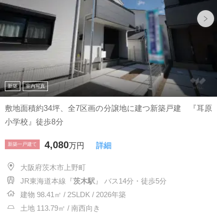
新築
室内写真
敷地面積約34坪、全7区画の分譲地に建つ新築戸建 『耳原
小学校』徒歩8分
4,080
新築一戸建て
万円
詳細
大阪府茨木市上野町
JR東海道本線『
茨木駅
』 バス14分・徒歩5分
建物 98.41㎡ / 2SLDK / 2026年築
土地 113.79㎡ / 南西向き