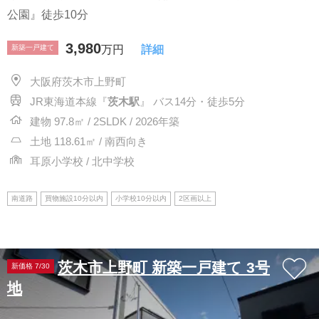
公園』徒歩10分
3,980
新築一戸建て
万円
詳細
大阪府茨木市上野町
JR東海道本線『
茨木駅
』 バス14分・徒歩5分
建物 97.8㎡ / 2SLDK / 2026年築
土地 118.61㎡ / 南西向き
耳原小学校 / 北中学校
南道路
買物施設10分以内
小学校10分以内
2区画以上
茨木市上野町 新築一戸建て 3号
新価格 7/30
地