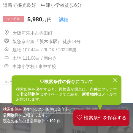
道路で採光良好 中津小学校徒歩6分
5,980
中古一戸建て
万円
詳細
大阪府茨木市寺田町
阪急京都線『
茨木市駅
』 徒歩14分
建物 107.44㎡ / 3LDK / 2022年築
土地 111.08㎡ / 南向き
中津小学校 / 東中学校
♡検索条件の保存について
車2台可
南道路
買物施設10分以内
小学校10分以内
検索条件を保存すると、再検索が簡単に。条件にマッチす
る
非公開物件
はマイページでご紹介、
新着物件
はメールで
お届けします。
検索条件を保存すると、条件に合う
非
茨木市北春日丘3丁目 新築一戸
新価格 7/31
公開物件
をご紹介します。
建て 1号地
現在の条件の非公開物件：
102
件