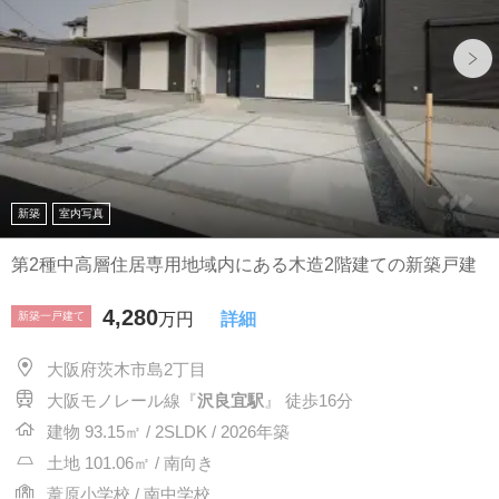
新築
室内写真
第2種中高層住居専用地域内にある木造2階建ての新築戸建
4,280
新築一戸建て
万円
詳細
大阪府茨木市島2丁目
大阪モノレール線『
沢良宜駅
』 徒歩16分
建物 93.15㎡ / 2SLDK / 2026年築
土地 101.06㎡ / 南向き
葦原小学校 / 南中学校