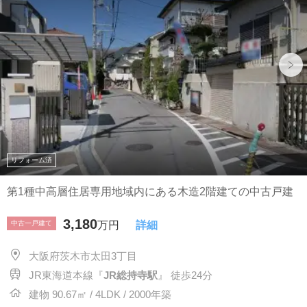
リフォーム済
第1種中高層住居専用地域内にある木造2階建ての中古戸建
3,180
中古一戸建て
万円
詳細
大阪府茨木市太田3丁目
JR東海道本線『
JR総持寺駅
』 徒歩24分
建物 90.67㎡ / 4LDK / 2000年築