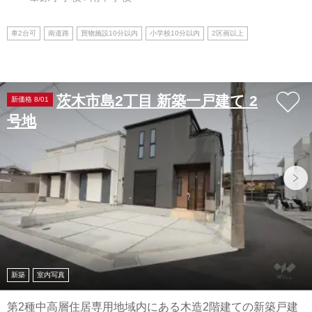
車2台可
南道路
買物施設10分以内
小学校10分以内
2区画以上
茨木市島2丁目 新築一戸建て 2
新価格 8/01
号地
新築
室内写真
第2種中高層住居専用地域内にある木造2階建ての新築戸建