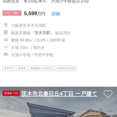
収納充実 車2台駐車可 大池小学校徒歩10分
5,599
中古一戸建て
万円
詳細
大阪府茨木市大同町
阪急京都線『
茨木市駅
』 徒歩20分
建物 94.86㎡ / 3LDK / 2009年築
土地 100㎡ / 南向き
大池小学校 / 平田中学校
車2台可
南道路
買物施設10分以内
小学校10分以内
茨木市北春日丘4丁目 一戸建て
新価格 7/31