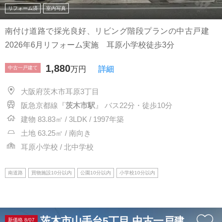
リフォーム済
室内写真
南付け道路で採光良好、リビング階段プランの中古戸建
2026年6月リフォーム実施 耳原小学校徒歩3分
1,880
中古一戸建て
万円
詳細
大阪府茨木市耳原3丁目
阪急京都線『
茨木市駅
』 バス22分・徒歩10分
建物 83.83㎡ / 3LDK / 1997年築
土地 63.25㎡ / 南向き
耳原小学校 / 北中学校
南道路
買物施設10分以内
公園10分以内
小学校10分以内
茨木市山手台5丁目 中古一戸建
新価格 8/07