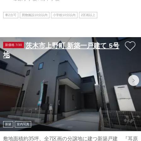
車2台可
買物施設10分以内
小学校10分以内
2区画以上
茨木市上野町 新築一戸建て 5号
新価格 7/30
地
新築
室内写真
敷地面積約35坪、全7区画の分譲地に建つ新築戸建 『耳原