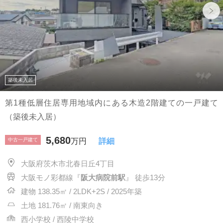
築後未入居
第1種低層住居専用地域内にある木造2階建ての一戸建て
（築後未入居）
5,680
中古一戸建て
万円
詳細
大阪府茨木市北春日丘4丁目
大阪モノ彩都線『
阪大病院前駅
』 徒歩13分
建物 138.35㎡ / 2LDK+2S / 2025年築
土地 181.76㎡ / 南東向き
西小学校 / 西陵中学校