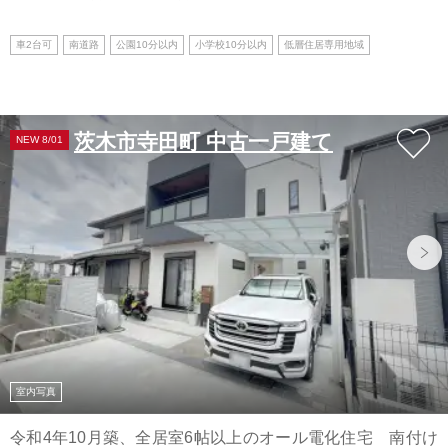
車2台可
南道路
公園10分以内
小学校10分以内
低層住居専用地域
茨木市寺田町 中古一戸建て
NEW 8/01
室内写真
令和4年10月築、全居室6帖以上のオール電化住宅 南付け