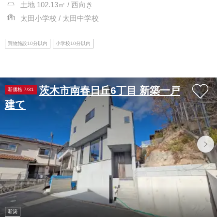
土地 102.13㎡ / 西向き
太田小学校 / 太田中学校
買物施設10分以内
小学校10分以内
茨木市南春日丘6丁目 新築一戸
新価格 7/31
建て
新築