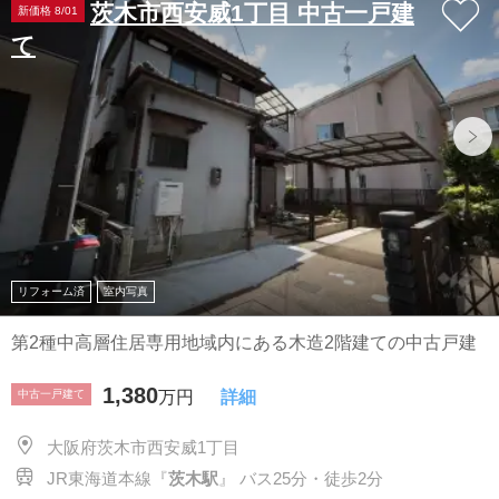
茨木市西安威1丁目 中古一戸建
新価格 8/01
て
リフォーム済
室内写真
第2種中高層住居専用地域内にある木造2階建ての中古戸建
1,380
中古一戸建て
万円
詳細
大阪府茨木市西安威1丁目
JR東海道本線『
茨木駅
』 バス25分・徒歩2分