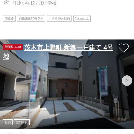
耳原小学校 / 北中学校
南道路
買物施設10分以内
小学校10分以内
2区画以上
茨木市上野町 新築一戸建て 4号
新価格 7/30
地
新築
室内写真