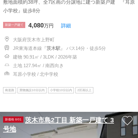
敷地面積約38坪、全7区画の分譲地に建つ新築戸建 『耳原
小学校』徒歩8分
4,080
新築一戸建て
万円
詳細
大阪府茨木市上野町
JR東海道本線『
茨木駅
』 バス14分・徒歩5分
建物 90.91㎡ / 3LDK / 2026年築
土地 127.94㎡ / 南西向き
耳原小学校 / 北中学校
南道路
買物施設10分以内
小学校10分以内
2区画以上
茨木市島2丁目 新築一戸建て 3
新価格 8/01
号地