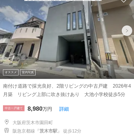
オススメ
室内写真
南付け道路で採光良好、2階リビングの中古戸建 2026年4
月築 リビング上部に吹き抜けあり 大池小学校徒歩5分
8,980
中古一戸建て
万円
詳細
大阪府茨木市園田町
阪急京都線『
茨木市駅
』 徒歩12分