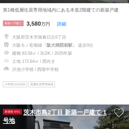
第1種低層住居専用地域内にある木造2階建ての新築戸建
3,580
新築一戸建て
万円
詳細
大阪府茨木市南春日丘6丁目
大阪モノ彩都線『
阪大病院前駅
』 徒歩9分
建物 83.58㎡ / 3LDK / 2025年築
土地 172.64㎡ / 西向き
沢池小学校 / 西陵中学校
小学校10分以内
低層住居専用地域
茨木市島2丁目 新築一戸建て 1
新価格 8/01
号地