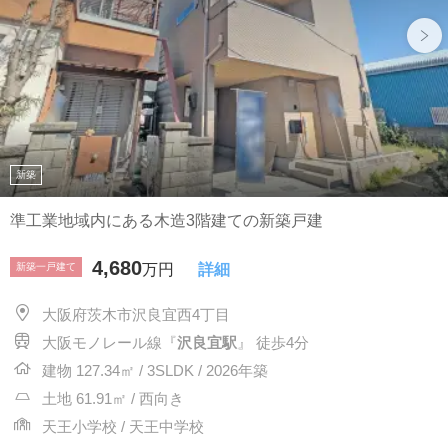
新築
準工業地域内にある木造3階建ての新築戸建
4,680
新築一戸建て
万円
詳細
大阪府茨木市沢良宜西4丁目
大阪モノレール線『
沢良宜駅
』 徒歩4分
建物 127.34㎡ / 3SLDK / 2026年築
土地 61.91㎡ / 西向き
天王小学校 / 天王中学校