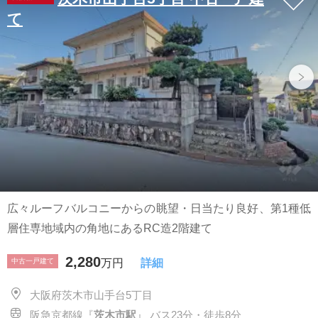
て
広々ルーフバルコニーからの眺望・日当たり良好、第1種低
層住専地域内の角地にあるRC造2階建て
2,280
中古一戸建て
万円
詳細
大阪府茨木市山手台5丁目
阪急京都線『
茨木市駅
』 バス23分・徒歩8分