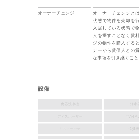
オーナーチェンジ
オーナーチェンジと
状態で物件を売却を
入居している状態で
人を探すことなく賃
ジの物件を購入する
ナーから賃借人との
な事項を引き継ぐこと
設備
食器洗浄機
浄水
ディスポーザー
TV付き
ミストサウナ
追焚