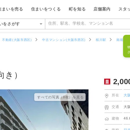
フリーダイ
2,000
万円
物件番号
674865R
住まいを売る
住まいをつくる
町を知る
店舗案内
スタ
0120-7
いをさがす
いをさがす
不動産(大阪市西区)
中古マンション(大阪市西区)
桜川駅
南堀江2
の相場をみる
を検索する
ルが選ばれる5つの理由
ルが選ばれる理由
県
県
い・暮らしのサポート
紹介
特集
特集
大阪府
大阪府
デザイン・コンサルティン
投資家情報
い事例をさがす
らさがす
数料が最大半額
ワークで住まい作りをサポート
店
のスタッフ
介
平日の家探しで仲介手数料30%O
ウィルの不動産買取
お客さまの声（リフォーム）
池田市
箕面営業所
ウィルスタジオのスタッフ
投資家情報
TOP
TOP
向き）
2,00
駅からさがす
い人が集まる3つの理由
ーム一体型住宅ローン
業所
空間デザインのスタッフ
トップサービス
新着物件お知らせメール
価格査定サービス
ウィルの中古×リフォームの本
箕面市
豊中営業所
IRニュース
施設をさがす
からさがす
の魅力を引き出す宣伝力
様子を共有するイエナカログ
業所
ルフィナンシャルコミュニケーシ
流通事業
相場データ提供サービス
AI査定＋チャット相談
知っておきたいトラブル
豊中市
江坂営業所
投資家の皆様へ
所在
大
すべての写真（8枚）を⾒る
のスタッフ
所をさがす
らさがす
で売却をサポート
自社施工・自社管理体制
業所
ーム・リノベーション事業
買替えシミュレーション
相場データ提供サービス
購入時・購入後のサポート
吹田市
茨木営業所
決算発表
交通
大
物件をさがす
検査と保証サービス
業所
譲事業
買替え成功のポイント
買替えシミュレーション
リフォームするときに役立つ読
豊能郡豊能町
高槻営業所
IRカレンダー
ッフをさがす
建物
46
件をさがす
業所
ナンシャルプランニング事業
不動産相場価格推定システム
お客さまの声（売却）
茨木市
本町営業所
IRライブラリー