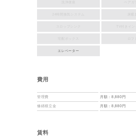
洗浄便座
ペアガ
24時間換気システム
床暖
スロップシンク
TV付きイ
宅配ボックス
ロフ
エレベーター
費用
管理費
月額：8,880円
修繕積立金
月額：8,880円
賃料