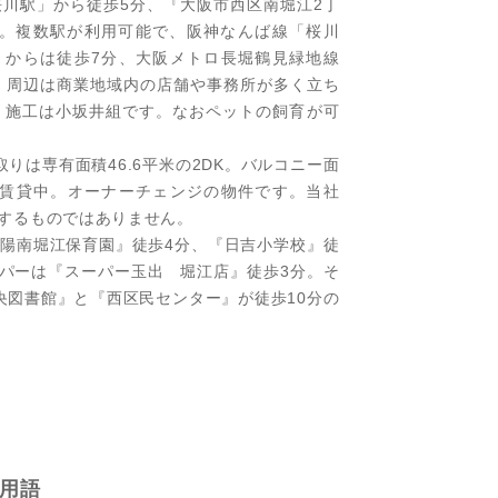
川駅」から徒歩5分、『大阪市西区南堀江2丁
す。複数駅が利用可能で、阪神なんば線「桜川
」からは徒歩7分、大阪メトロ長堀鶴見緑地線
。周辺は商業地域内の店舗や事務所が多く立ち
、施工は小坂井組です。なおペットの飼育が可
りは専有面積46.6平米の2DK。バルコニー面
0円で賃貸中。オーナーチェンジの物件です。当社
するものではありません。
陽南堀江保育園』徒歩4分、『日吉小学校』徒
ーパーは『スーパー玉出 堀江店』徒歩3分。そ
央図書館』と『西区民センター』が徒歩10分の
用語