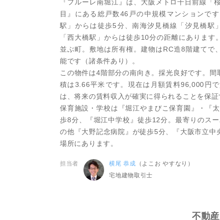
『フルーレ南堀江』は、大阪メトロ千日前線「桜
目』にある総戸数46戸の中規模マンションで
駅」からは徒歩5分、南海汐見橋線「汐見橋駅
「西大橋駅」からは徒歩10分の距離にあります
並ぶ町。敷地は所有権。建物はRC造8階建てで
能です（諸条件あり）。
この物件は4階部分の南向き。採光良好です。間取
積は3.66平米です。現在は月額賃料96,00
は、将来の賃料収入が確実に得られることを保証
保育施設・学校は『堀江やまびこ保育園』・『太
歩8分、『堀江中学校』徒歩12分。最寄りのス
の他『大野記念病院』が徒歩5分、『大阪市立中
場所にあります。
担当者
横尾 恭成
（よこお やすなり）
宅地建物取引士
不動産