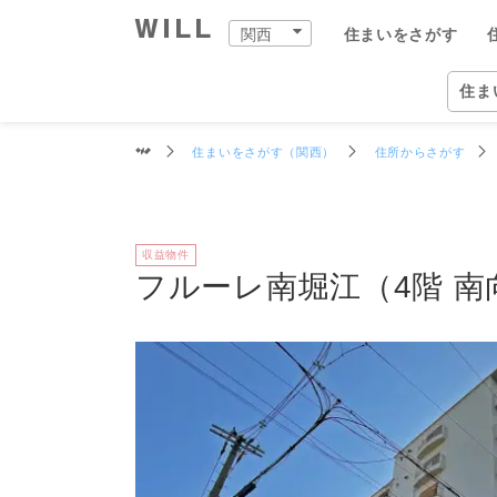
交通
周辺環境
買物施設
教育施設
物件データ
フルーレ南堀江
関西
住まいをさがす
購入：住まいをさがす
売却：住まいを売る
住まいをつくる
町を知る
店舗案内
スタッフをさがす
会社案内
住ま
関西
住ま
住まいをさがす（関西）
住所からさがす
自宅
中古×リフォーム
企業情報
物件
ウィ
ウィ
兵庫
兵庫
住ま
事業
収益物件
住ま
住まいをさがす（関西）
住まいを売る（関西）
中古×リフォーム（関西）
町を知る（関西）
関西の店舗一覧
ウィルグループの全スタッフ
企業情報
住所か
仲介手
チーム
宝塚市
宝塚本
ウィル
事業紹
TOP
TOP
TOP
TOP
TOP
TOP
TOP
フルーレ南堀江（4階 南
相場と買いたい人を調べる
リフォーム事例集
会社概要
沿線・
買いた
リフォ
尼崎市
西宮営
ウィル
ワンス
街・
中古×リフォームとは
トップメッセージ
学校区
住まい
工事の
伊丹市
岡本営
ウィ
不動産
ョンズ
営業
歴史・沿革
特徴か
チーム
安心の
西宮市
塚口営
リフォ
組織図
投資用
建物の
芦屋市
伊丹営
開発分
スタ
開発分譲実績
新着物
川西市
川西営
ファイ