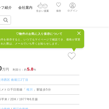
ヤル（無料通話）
ッフ紹介
会社案内
質問・見学予約する
50-755
ログイン
住まい提案
保存
ログイン
住まい提案
保存
丁目
フルーレ南堀江
674865R
♡物件のお気に入り保存について
ログイン
新規会員登録
AIウィルくんの提案
物件を保存すると、いつでもマイページで確認でき、価格が変更
された際は、メールでいち早くお知らせします。
グ
読みもの
ニュースリリース
AI住まい提案を受ける
新規会員登録
FF
購入に関する問合せ
不動産売却の流れ
リフォームに関する問合せ
すべてのニュースリリース
AI査定・チャット相談する
0
売却依頼時の契約の種類
5.8
万円
利回り：約
%
不動産エージェントの提案
売却成功のコツ
阪市西区
南堀江2丁目
買替え成功のポイント
価格査定を依頼する
阪メトロ千日前線「
桜川
」駅徒歩5分
みもの
不動産の売却Q&A
.6平米 / 2DK / 1977年6月築
相場データを依頼する
マンガで分かる住まいの売却