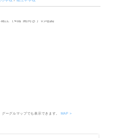
吉小学校
/
堀江中学校
ピッタリ売却スタイル診断
売却に関する問合せ
みもの
もの
。グーグルマップでも表示できます。
MAP >