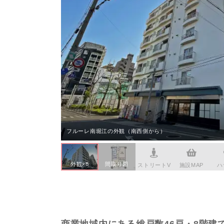
本社へのアクセス
価格変
川辺郡
家具事
採用情報
設備か
神戸市
賃貸事
CSR活動
シンプ
神戸市
広告代
ウィルのストーリー
AIで
コンサ
会社への問合せ
デジタ
フルーレ南堀江の外観（南西側から）
外観×8
間取り図
ストリートV
施設MAP
ハ