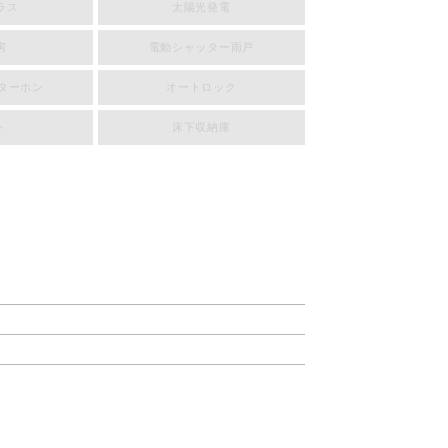
ラス
太陽光発電
房
電動シャッター雨戸
ンターホン
オートロック
ト
床下収納庫