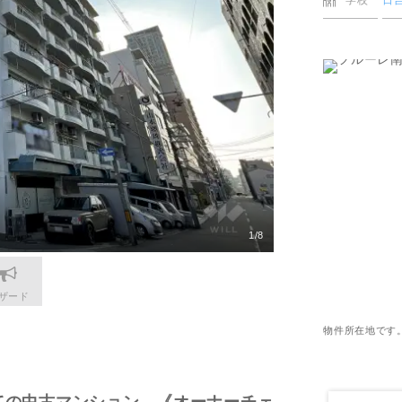
学校
日
更物件をさがす
猪名川町
業
購入時・購入後のサポート
売主さま向けのサービス
摂津市
電子公告
らさがす
東灘区
業
不動産用語
割引サービスの案内
高槻市
株式関連情報
ル検索
灘区
理・クリエイティブ事業
住まいをさがすときに役立つ読
住まいを売るときに役立つ読み
会社見学会
さがす
ルティング事業
IRに関する問合せ
ルマーケティング事業
1/8
ザード
物件所在地です