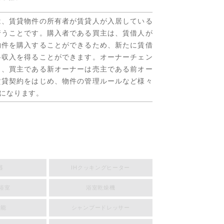
は、賃貸物件の所有者が賃貸人が入居している
行うことです。購入者である買主は、賃借人が
物件を購入することができるため、新たに賃借
料収入を得ることができます。オーナーチェン
と、買主である新オーナーは売主である前オー
賃貸契約をはじめ、物件の管理ルールなど様々
になります。
器
IHクッキングヒーター
浴室
浴室乾燥機
機能
シャンプードレッサー