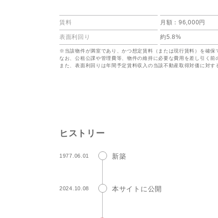
賃料
月額：96,000円
表面利回り
約5.8%
※当該物件が満室であり、かつ想定賃料（または現行賃料）を確保
なお、公租公課や管理費等、物件の維持に必要な費用を差し引く前
また、表面利回りは年間予定賃料収入の当該不動産取得対価に対す
ヒストリー
新築
1977.06.01
本サイトに公開
2024.10.08