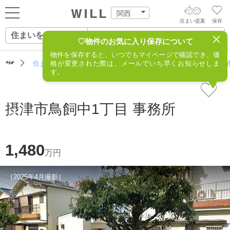
関西
住まい提案
保存
住まいをさがす
ログイン
AIウィルくんの提案
♡物件のお気に入り保存について
物件を保存すると、いつでもマイページで確認でき、価
住まいをさがす
住まいをさがす（関西）
格が変更された際は、メールでいち早くお知らせしま
住所からさがす
不動産(摂津市
AI住まい提案を受ける
新規会員登録
す。
自宅の相場をみる
AI査定・チャット相談する
住まいをさがす
摂津市鳥飼中1丁目 事務所
住まい事例をさが
住まいを売る
不動産エージェントの提案
す
街・施設をさがす
1,480
価格査定を依頼する
万円
住まいをつくる
営業所をさがす
［2025年4月撮影］
相場データを依頼する
町を知る
スタッフをさがす
店舗案内