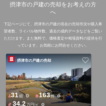
摂津市の戸建の売却をお考えの方
へ
下記ページにて、摂津市の戸建の現在の売却市況や購入希
望者数、ライバル物件数、過去の成約データなどをご覧い
ただけます。
また無料で、価格査定や相場資料の提供を行
っています。お気軽にお問合せください。
摂津市の戸建の売却
31
163
組
件
34.2
万円/㎡