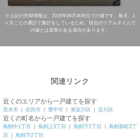
※上記の売却情報は、2026年06月末時点での値です。毎月、1
ヶ月ごとの累計で集計をしているため、現在のリアルタイムで
の値とは差異がある場合があります。
関連リンク
近くのエリアから一戸建てを探す
茨木市
｜
吹田市
｜
豊中市
｜
東淀川区
｜
淀川区
近くの町名から一戸建てを探す
鳥飼中1丁目
｜
鳥飼上3丁目
｜
鳥飼下1丁目
｜
鳥飼新町2丁
目
｜
鳥飼下2丁目