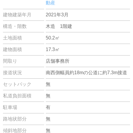
動産
建物建築年月
2021年3月
構造・階数
木造 1階建
土地面積
50.2㎡
建物面積
17.3㎡
間取り
店舗事務所
接道状況
南西側幅員約18mの公道に約7.3m接道
セットバック
無
私道負担面積
無
駐車場
有
路地状部分
無
傾斜地部分
無