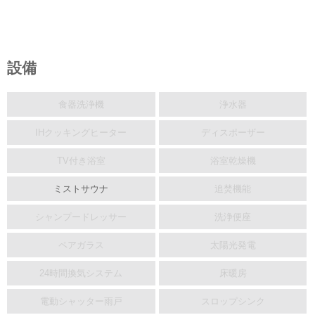
設備
食器洗浄機
浄水器
IHクッキングヒーター
ディスポーザー
TV付き浴室
浴室乾燥機
ミストサウナ
追焚機能
シャンプードレッサー
洗浄便座
ペアガラス
太陽光発電
24時間換気システム
床暖房
電動シャッター雨戸
スロップシンク