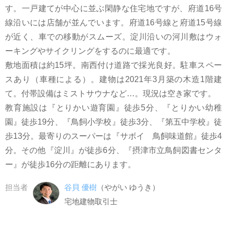
す。一戸建てが中心に並ぶ閑静な住宅地ですが、府道16号
線沿いには店舗が並んでいます。府道16号線と府道15号線
が近く、車での移動がスムーズ。淀川沿いの河川敷はウォ
ーキングやサイクリングをするのに最適です。
敷地面積は約15坪。南西付け道路で採光良好。駐車スペー
スあり（車種による）。建物は2021年3月築の木造1階建
て。付帯設備はミストサウナなど…。現況は空き家です。
教育施設は『とりかい遊育園』徒歩5分、『とりかい幼稚
園』徒歩19分、『鳥飼小学校』徒歩3分、『第五中学校』徒
歩13分。最寄りのスーパーは『サボイ 鳥飼味道館』徒歩4
分。その他『淀川』が徒歩6分、『摂津市立鳥飼図書センタ
ー』が徒歩16分の距離にあります。
担当者
谷貝 優樹
（やがい ゆうき）
宅地建物取引士