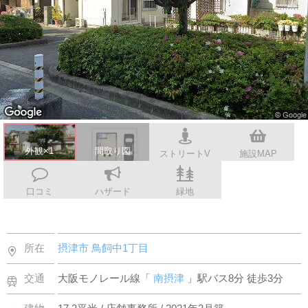
スタッフ紹介
会社案内
外観×1
間取り図
ストリートV
施設MAP
口コミ
ハザード
緑地
所在
摂津市
鳥飼中1丁目
交通
大阪モノレール線「
南摂津
」駅バス8分 徒歩3分