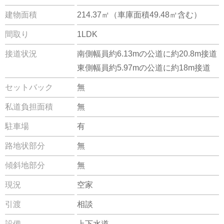
建物面積
214.37㎡（車庫面積49.48㎡含む）
間取り
1LDK
接道状況
南側幅員約6.13mの公道に約20.8m接道
東側幅員約5.97mの公道に約18m接道
セットバック
無
私道負担面積
無
駐車場
有
路地状部分
無
傾斜地部分
無
現況
空家
引渡
相談
設備
上下水道