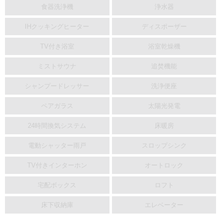
食器洗浄機
浄水器
IHクッキングヒーター
ディスポーザー
TV付き浴室
浴室乾燥機
ミストサウナ
追焚機能
シャンプードレッサー
洗浄便座
ペアガラス
太陽光発電
24時間換気システム
床暖房
電動シャッター雨戸
スロップシンク
TV付きインターホン
オートロック
宅配ボックス
ロフト
床下収納庫
エレベーター