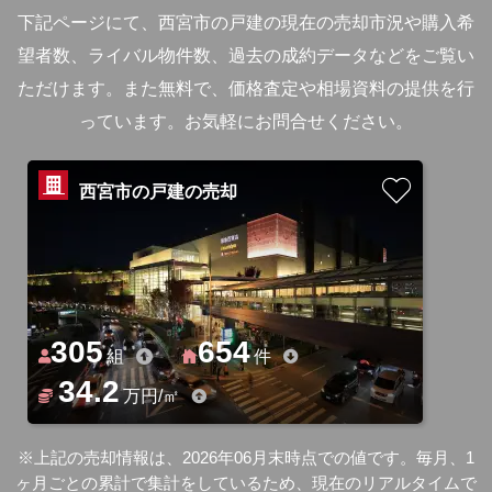
下記ページにて、西宮市の戸建の現在の売却市況や購入希
望者数、ライバル物件数、過去の成約データなどをご覧い
ただけます。
また無料で、価格査定や相場資料の提供を行
っています。お気軽にお問合せください。
西宮市の戸建の売却
305
654
組
件
34.2
万円/㎡
※上記の売却情報は、2026年06月末時点での値です。毎月、1
ヶ月ごとの累計で集計をしているため、現在のリアルタイムで