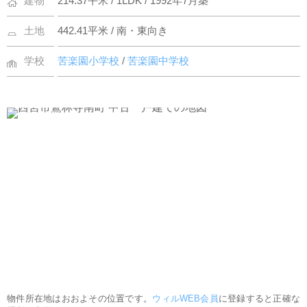
建物
214.37平米 / 1LDK / 1992年7月築
土地
442.41平米 / 南・東向き
学校
苦楽園小学校
/
苦楽園中学校
物件所在地はおおよその位置です。
ウィルWEB会員
に登録すると正確な