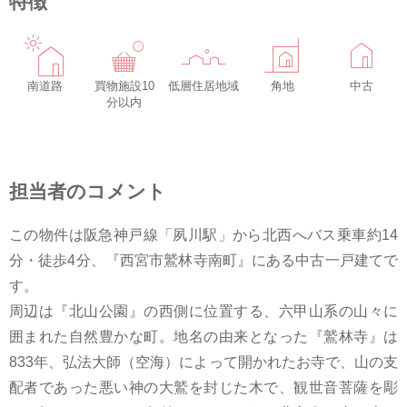
特徴
南道路
買物施設10
低層住居地域
角地
中古
分以内
担当者のコメント
この物件は阪急神戸線「夙川駅」から北西へバス乗車約14
分・徒歩4分、『西宮市鷲林寺南町』にある中古一戸建てで
す。
周辺は『北山公園』の西側に位置する、六甲山系の山々に
囲まれた自然豊かな町。地名の由来となった『鷲林寺』は
833年、弘法大師（空海）によって開かれたお寺で、山の支
配者であった悪い神の大鷲を封じた木で、観世音菩薩を彫