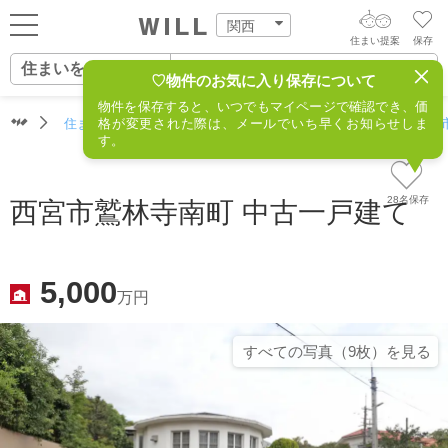
関西
住まい提案
保存
住まいをさがす
ログイン
AIウィルくんの提案
♡物件のお気に入り保存について
物件を保存すると、いつでもマイページで確認でき、価
住まいをさがす
住まいをさがす（関西）
格が変更された際は、メールでいち早くお知らせしま
住所からさがす
不動産(西宮市
AI住まい提案を受ける
新規会員登録
す。
自宅の相場をみる
AI査定・チャット相談する
住まいをさがす
28名保存
西宮市鷲林寺南町 中古一戸建て
住まい事例をさが
住まいを売る
不動産エージェントの提案
す
街・施設をさがす
5,000
価格査定を依頼する
万円
住まいをつくる
営業所をさがす
相場データを依頼する
すべての写真（9枚）を⾒る
町を知る
スタッフをさがす
店舗案内