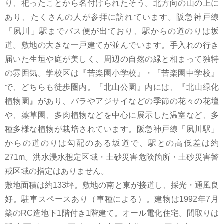
り、祀ったことから名付けられたそう。北方向の山の上に
あり、たくさんの人が参拝に訪れています。阪急神戸線
「夙川」駅までバス便が出ており、駅からの道のりは坂
道。敷地の大きな一戸建てが並んでいます。手入れの行き
届いた生垣や庭が美しく、周辺の自然の緑と相まって独特
の雰囲気。学校区は『苦楽園小学校』・『苦楽園中学校』
で、どちらも徒歩圏内。『北山公園』内には、『北山緑化
植物園』があり、バラやアジサイなどの季節の花々の花壇
や、薬草園、多肉植物などを中心に展示した温室など、多
種多様な植物が栽培されています。阪急神戸線「夙川駅」
からの道のりは勾配のある坂道で、駅との高低差は約
271m。洪水浸水想定区域・土砂災害危険箇所・土砂災害警
戒区域の指定はありません。
敷地面積は約133坪。敷地の南と東が接道し、採光・通風良
好。駐車スペースあり（車種による）。建物は1992年7月
築のRC造地下1階付き1階建て。オール電化住宅。間取りは