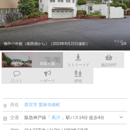
スタッフ紹介
会社案内
物件の外観（南西側から）［2023年8月22日撮影］
1/9
外観×9
間取り図
ストリートV
施設MAP
口コミ
ハザード
緑地
所在
西宮市
鷲林寺南町
交通
阪急神戸線「
夙川
」駅バス14分 徒歩4分