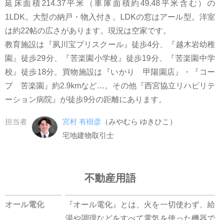
延床面積214.37平米（車庫面積約49.48平米含む）の
1LDK。大型の納戸・物入付き。LDKの窓はアール型。洋室
は約22帖の広さがあります。現況は空家です。
教育施設は『夙川宝プリスクール』徒歩4分、『越木岩幼稚
園』徒歩29分、『苦楽園小学校』徒歩19分、『苦楽園中学
校』徒歩18分。買物施設は『いかり 甲陽園店』・『コー
プ 苦楽園』約2.9kmなど…。その他『西宮協立リハビリテ
ーション病院』が徒歩9分の距離にあります。
担当者
宮村 有樹彦
（みやむら ゆきひこ）
宅地建物取引士
不動産用語
オール電化
『オール電化』とは、火を一切使わず、給
湯や調理などをすべて電気を使った機器で