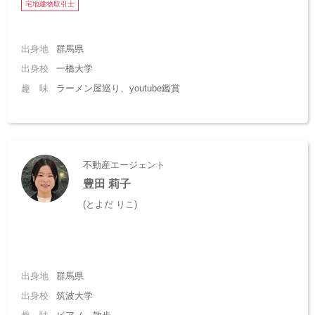
宅地建物取引士
出身地
群馬県
出身校
一橋大学
趣 味
ラーメン屋巡り、youtube鑑賞
不動産エージェント
豊田 莉子
(とよだ りこ)
出身地
群馬県
出身校
筑波大学