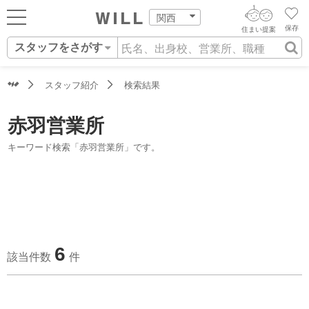
関西
保存
住まい提案
スタッフをさがす
ログイン
AIウィルくんの提案
住まいをさがす
スタッフ紹介
検索結果
AI住まい提案を受ける
新規会員登録
自宅の相場をみる
赤羽営業所
AI査定・チャット相談する
住まいをさがす
キーワード検索「赤羽営業所」です。
住まい事例をさが
住まいを売る
不動産エージェントの提案
す
街・施設をさがす
価格査定を依頼する
住まいをつくる
営業所をさがす
相場データを依頼する
町を知る
6
該当件数
件
スタッフをさがす
店舗案内