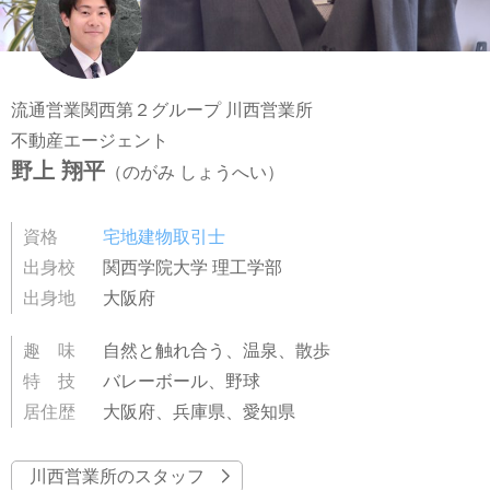
スタッフ紹介
会社案内
流通営業関西第２グループ 川西営業所
不動産エージェント
野上 翔平
（のがみ しょうへい）
資格
宅地建物取引士
出身校
関西学院大学 理工学部
出身地
大阪府
趣 味
自然と触れ合う、温泉、散歩
特 技
バレーボール、野球
居住歴
大阪府、兵庫県、愛知県
川西営業所のスタッフ