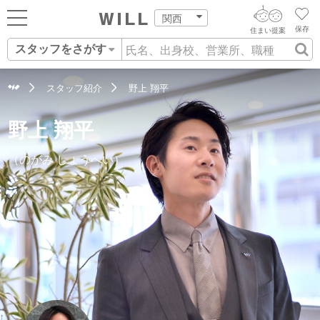
関西
保存
住まい提案
スタッフをさがす
ログイン
AIウィルくんの提案
住まいをさがす
スタッフ紹介
野上 翔平
AI住まい提案を受ける
新規会員登録
自宅の相場をみる
野上 翔平
AI査定・チャット相談する
住まいをさがす
住まい事例をさが
（のがみ しょうへい）
住まいを売る
不動産エージェントの提案
す
街・施設をさがす
価格査定を依頼する
住まいをつくる
営業所をさがす
相場データを依頼する
町を知る
スタッフをさがす
店舗案内