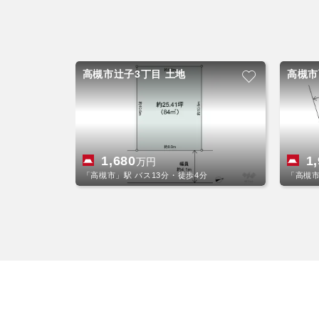
高槻市辻子3丁目 土地
高槻市
1,680
1
万円
「高槻市」駅 バス13分・徒歩4分
「高槻市