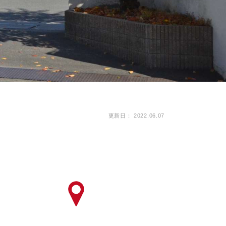
ピッタリ売却スタイル診断
売却に関する問合せ
みもの
もの
更新日： 2022.06.07