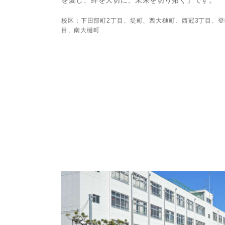
を愛し、絆を大切に、未来を切り拓く」です。
校区：下田部町2丁目、堤町、西大樋町、西冠3丁目、登
目、南大樋町