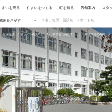
住まいを売る
住まいをつくる
町を知る
店舗案内
スタ
施設をさがす
いをさがす
生活施設・スポット（高槻市）
中学校（高槻市）
高槻市竹の内町
の相場をみる
を検索する
ルが選ばれる5つの理由
ルが選ばれる理由
県
県
い・暮らしのサポート
紹介
特集
特集
大阪府
大阪府
デザイン・コンサルティン
投資家情報
い事例をさがす
らさがす
数料が最大半額
ワークで住まい作りをサポート
店
のスタッフ
介
平日の家探しで仲介手数料30%O
ウィルの不動産買取
お客さまの声（リフォーム）
池田市
箕面営業所
ウィルスタジオのスタッフ
投資家情報
TOP
TOP
駅からさがす
い人が集まる3つの理由
ーム一体型住宅ローン
業所
空間デザインのスタッフ
トップサービス
新着物件お知らせメール
価格査定サービス
ウィルの中古×リフォームの本
箕面市
豊中営業所
IRニュース
施設をさがす
からさがす
の魅力を引き出す宣伝力
様子を共有するイエナカログ
業所
ルフィナンシャルコミュニケーシ
流通事業
相場データ提供サービス
AI査定＋チャット相談
知っておきたいトラブル
豊中市
江坂営業所
投資家の皆様へ
のスタッフ
所をさがす
らさがす
で売却をサポート
自社施工・自社管理体制
業所
ーム・リノベーション事業
買替えシミュレーション
相場データ提供サービス
購入時・購入後のサポート
吹田市
茨木営業所
決算発表
物件をさがす
検査と保証サービス
業所
譲事業
買替え成功のポイント
買替えシミュレーション
リフォームするときに役立つ読
豊能郡豊能町
高槻営業所
IRカレンダー
ッフをさがす
件をさがす
業所
ナンシャルプランニング事業
不動産相場価格推定システム
お客さまの声（売却）
茨木市
本町営業所
IRライブラリー