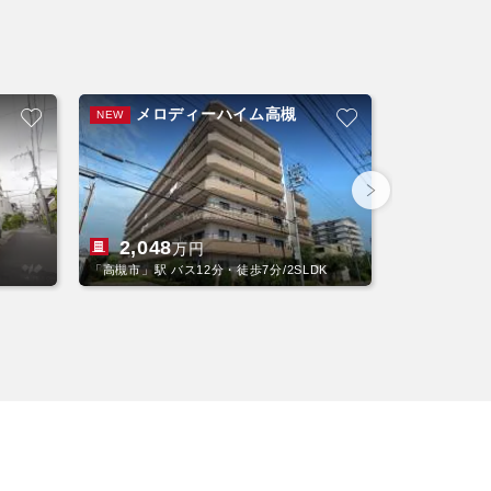
メロディーハイム高槻
マイシティ
NEW
2,048
2,290
万円
「高槻市」駅 バス12分・徒歩7分/2SLDK
「高槻市」駅 バ