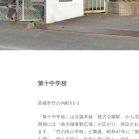
本社へのアクセス
価格変
川辺郡
家具事
採用情報
設備か
神戸市
賃貸事
CSR活動
シンプ
神戸市
広告代
ウィルのストーリー
AIで
コンサ
会社への問合せ
デジタ
第十中学校
高槻市竹の内町61-1
『第十中学校』は京阪本線「枚方公園駅」から北
西側には『南大樋運動広場』が広がり、併設され
ます。『竹の内小学校』と隣接。昭和47年に『