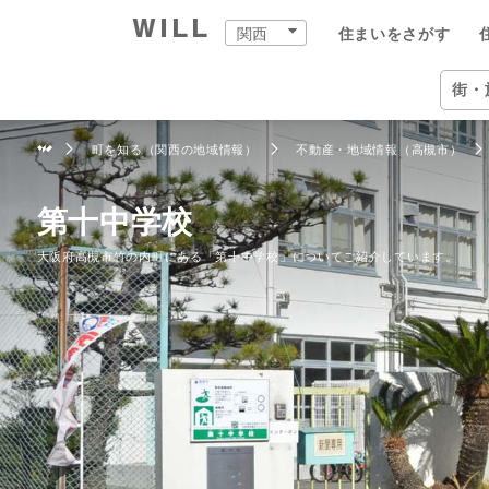
関西
住まいをさがす
購入：住まいをさがす
売却：住まいを売る
住まいをつくる
町を知る
店舗案内
スタッフをさがす
会社案内
街・
関西
住ま
町を知る（関西の地域情報）
不動産・地域情報（高槻市）
自宅
中古×リフォーム
企業情報
物件
ウィ
ウィ
兵庫
兵庫
住ま
事業
第十中学校
大阪府高槻市竹の内町にある「第十中学校」についてご紹介しています。
住ま
住まいをさがす（関西）
住まいを売る（関西）
中古×リフォーム（関西）
町を知る（関西）
関西の店舗一覧
ウィルグループの全スタッフ
企業情報
住所か
仲介手
チーム
宝塚市
宝塚本
ウィル
事業紹
TOP
TOP
TOP
TOP
TOP
TOP
TOP
相場と買いたい人を調べる
リフォーム事例集
会社概要
沿線・
買いた
リフォ
尼崎市
西宮営
ウィル
ワンス
街・
中古×リフォームとは
トップメッセージ
学校区
住まい
工事の
伊丹市
岡本営
ウィ
不動産
ョンズ
営業
歴史・沿革
特徴か
チーム
安心の
西宮市
塚口営
リフォ
組織図
投資用
建物の
芦屋市
伊丹営
開発分
スタ
開発分譲実績
新着物
川西市
川西営
ファイ