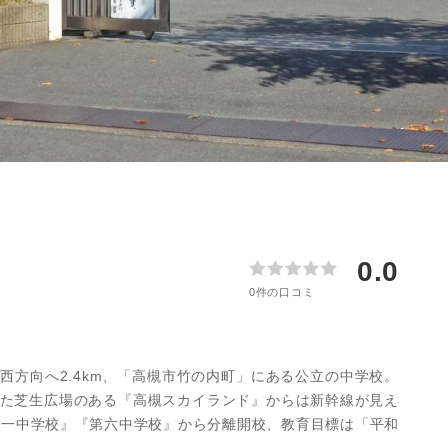
更物件をさがす
猪名川町
業
購入時・購入後のサポート
売主さま向けのサービス
摂津市
電子公告
らさがす
東灘区
業
不動産用語
割引サービスの案内
高槻市
株式関連情報
ル検索
灘区
理・クリエイティブ事業
住まいをさがすときに役立つ読
住まいを売るときに役立つ読み
会社見学会
さがす
ルティング事業
IRに関する問合せ
ルマーケティング事業
0.0
0件の口コミ
西方向へ2.4km、「高槻市竹の内町」にある公立の中学校。
た芝生広場のある『高槻スカイランド』からは新幹線が見え
第一中学校』『第六中学校』から分離開校、教育目標は「平和