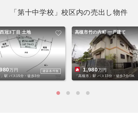
「第十中学校」校区内の売出し物件
西冠3丁目 土地
高槻市竹の内町 一戸建て
,980
1,980
万円
万円
建築条件無
」駅 バス15分・徒歩3分
「高槻市」駅 バス13分・徒歩7分/3K