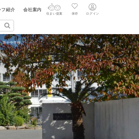
ッフ紹介
会社案内
住まい提案
保存
ログイン
ログイン
住まい提案
保存
第十中学校
ログイン
新規会員登録
AIウィルくんの提案
グ
読みもの
ニュースリリース
AI住まい提案を受ける
新規会員登録
FF
購入に関する問合せ
不動産売却の流れ
リフォームに関する問合せ
すべてのニュースリリース
AI査定・チャット相談する
売却依頼時の契約の種類
不動産エージェントの提案
売却成功のコツ
買替え成功のポイント
価格査定を依頼する
みもの
不動産の売却Q&A
相場データを依頼する
マンガで分かる住まいの売却