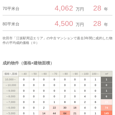
4,062
28
70平米台
万円
年
4,500
28
80平米台
万円
年
吹田市「江坂駅周辺エリア」の中古マンションで過去3年間に成約した物
件の平均成約価格（※）
成約物件（価格×建物面積）
価格＼面積
～40
～50
～60
～70
～80
～90
～100
100～
m²
10,000～
0
0
0
0
0
0
0
1
1
～10,000
0
0
0
0
0
0
0
0
0
～9,000
0
0
0
0
0
1
0
0
1
～8,000
0
0
0
0
2
0
4
0
6
～7,000
0
0
0
1
8
8
2
6
25
～6,000
0
0
2
22
30
16
4
0
74
～5,000
0
1
14
44
64
21
0
1
145