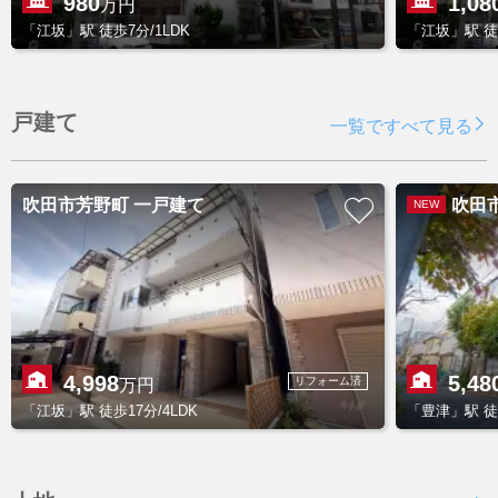
980
1,08
万円
「江坂」駅 徒歩7分/1LDK
「江坂」駅 徒歩
戸建て
一覧ですべて見る
吹田市芳野町 一戸建て
吹田
NEW
4,998
5,48
リフォーム済
万円
「江坂」駅 徒歩17分/4LDK
「豊津」駅 徒歩