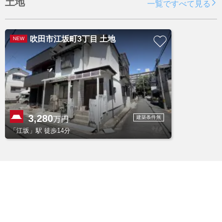
土地
一覧ですべて見る
吹田市江坂町3丁目 土地
NEW
3,280
建築条件無
万円
「江坂」駅 徒歩14分