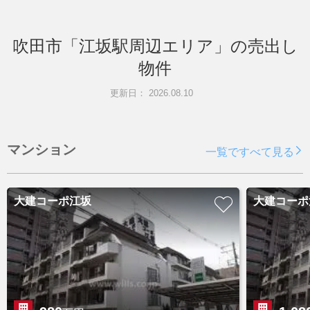
吹田市「江坂駅周辺エリア」の売出し
物件
更新日： 2026.08.10
マンション
一覧ですべて見る
大建コーポ江坂
大建コーポ