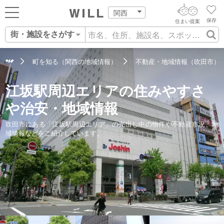
地域情報
不動産の購入
関西
保存
住まい提案
街・施設をさがす
ログイン
AIウィルくんの提案
住まいをさがす
町を知る（関西の地域情報）
不動産・地域情報（吹田市）
AI住まい提案を受ける
新規会員登録
自宅の相場をみる
江坂駅周辺エリアの住みやすさ
AI査定・チャット相談する
住まいをさがす
や治安・地域情報
住まい事例をさが
住まいを売る
不動産エージェントの提案
吹田市にある「江坂駅周辺エリア」の売出し中の物件や不動産市況、地
域情報などをご紹介しています。
す
街・施設をさがす
価格査定を依頼する
住まいをつくる
営業所をさがす
相場データを依頼する
町を知る
スタッフをさがす
店舗案内