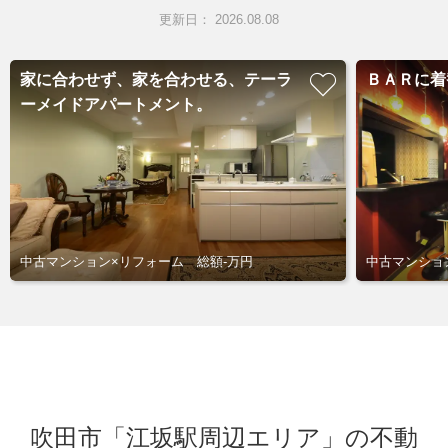
更新日： 2026.08.08
家に合わせず、家を合わせる、テーラ
ＢＡＲに着
ーメイドアパートメント。
中古マンション×リフォーム 総額-万円
中古マンション
吹田市「江坂駅周辺エリア」の不動