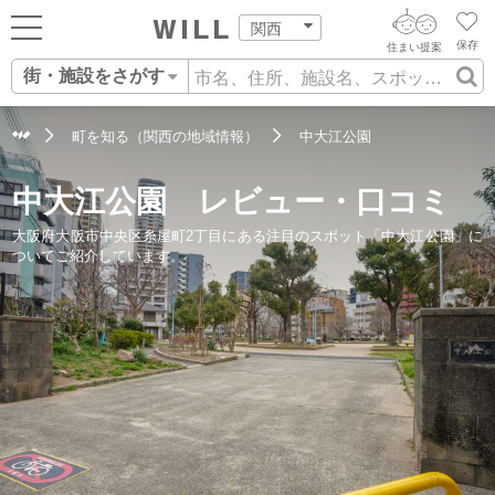
関西
保存
住まい提案
街・施設をさがす
ログイン
AIウィルくんの提案
住まいをさがす
町を知る（関西の地域情報）
中大江公園
AI住まい提案を受ける
新規会員登録
自宅の相場をみる
中大江公園 レビュー・口コミ
AI査定・チャット相談する
住まいをさがす
大阪府大阪市中央区糸屋町2丁目にある注目のスポット「中大江公園」に
住まい事例をさが
ついてご紹介しています。
住まいを売る
不動産エージェントの提案
す
街・施設をさがす
価格査定を依頼する
住まいをつくる
営業所をさがす
相場データを依頼する
町を知る
スタッフをさがす
店舗案内