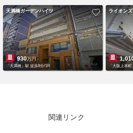
天満橋ガーデンハイツ
ライオンズ
930
1,01
万円
「天満橋」駅 徒歩8分/1R
「大阪上本町」
関連リンク