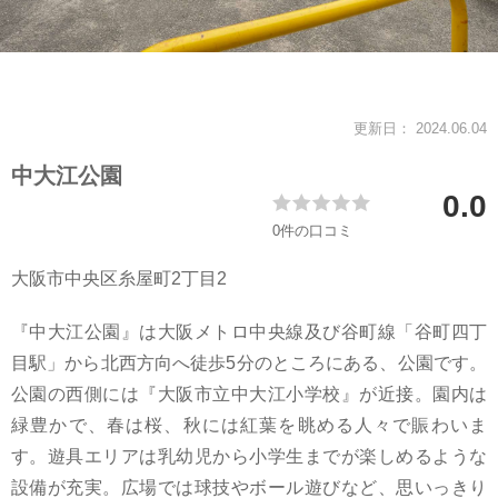
スタッフ紹介
会社案内
更新日： 2024.06.04
中大江公園
0.0
0件の口コミ
大阪市中央区糸屋町2丁目2
『中大江公園』は大阪メトロ中央線及び谷町線「谷町四丁
目駅」から北西方向へ徒歩5分のところにある、公園です。
公園の西側には『大阪市立中大江小学校』が近接。園内は
緑豊かで、春は桜、秋には紅葉を眺める人々で賑わいま
す。遊具エリアは乳幼児から小学生までが楽しめるような
設備が充実。広場では球技やボール遊びなど、思いっきり