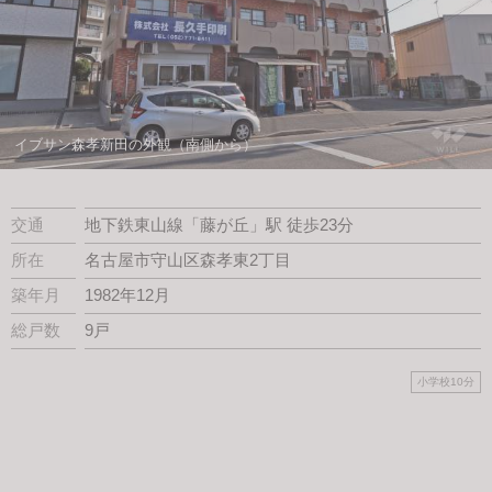
スタッフ紹介
会社案内
イブサン森孝新田の外観（南側から）
交通
地下鉄東山線「藤が丘」駅 徒歩23分
所在
名古屋市守山区森孝東2丁目
築年月
1982年12月
総戸数
9戸
小学校10分