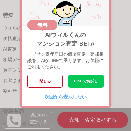
特集
無料
ウィルの不動産買取
AIウィルくんの
価格査定サービス
マンション査定 BETA
AI査定＋チャット相談
イブサン森孝新田の価格査定・売却相
相場データ提供サービス
談を、AIがLINEで承ります。お気軽に
ご利用ください。
買替シミュレーション
お客さまの声（売却）
閉じる
LINEでお試し
割引サービスの案内
次回から表示しない
読みもの
(通話無料)
電話する
不動産売却の流れ