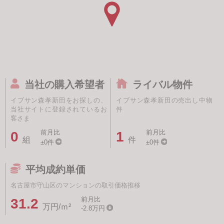
当社の購入希望者
ライバル物件
イブサン森孝新田をお探しの、
イブサン森孝新田の売出し中物
当社サイトに登録されているお
件
客さま
前月比
前月比
0
1
組
件
±0件
±0件
平均成約単価
名古屋市守山区のマンションの取引価格推移
前月比
31.2
万円/ｍ²
-2.8万円