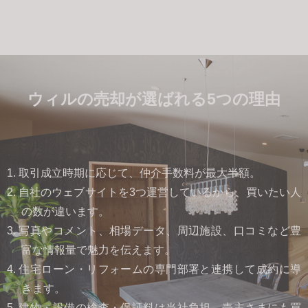
ウィルの売却が選ばれる5つの理由
1. 取引成立時期に応じて、仲介手数料が最大半額。
2. 自社のウェブサイトを3つ運営しているから、買いたい人
の数が違います。
3. 写真やコメント、相場データ、周辺施設、口コミなど豊
富な情報量で魅力を伝えます。
4. 住宅ローン・リフォームの専門部署と連携して成約に導
きます。
5. 建物・設備の検査・保証料は当社負担。売主さまにも買