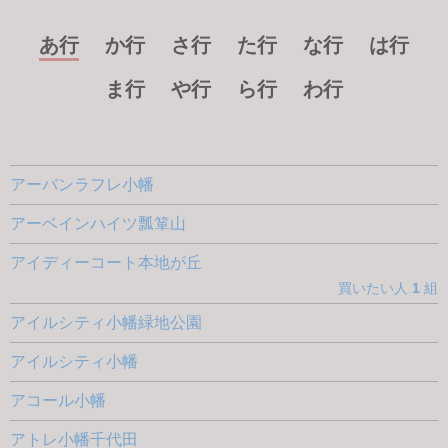
あ行
か行
さ行
た行
な行
は行
ま行
や行
ら行
わ行
アーバンラフレ小幡
アーベインハイツ瓢箪山
アイディーコート本地が丘
買いたい人
1
組
アイルシティ小幡緑地公園
アイルシティ小幡
アコール小幡
アトレ小幡千代田