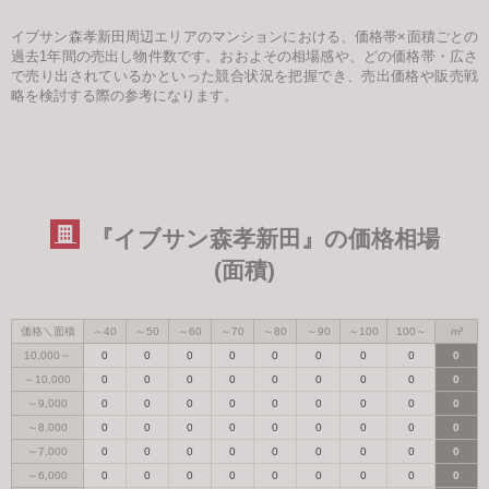
イブサン森孝新田周辺エリアのマンションにおける、価格帯×面積ごとの
過去1年間の売出し物件数です。おおよその相場感や、どの価格帯・広さ
で売り出されているかといった競合状況を把握でき、売出価格や販売戦
略を検討する際の参考になります。
『イブサン森孝新田』の価格相場
(面積)
価格＼面積
～40
～50
～60
～70
～80
～90
～100
100～
m²
10,000～
0
0
0
0
0
0
0
0
0
～10,000
0
0
0
0
0
0
0
0
0
～9,000
0
0
0
0
0
0
0
0
0
～8,000
0
0
0
0
0
0
0
0
0
～7,000
0
0
0
0
0
0
0
0
0
～6,000
0
0
0
0
0
0
0
0
0