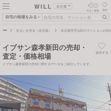
名古屋
保存
住まい提案
自宅の相場をみる
ログイン
AIウィルくんの提案
住まいをさがす
住まいを売る（名古屋）
名古屋市守山区のマンションの売
AI住まい提案を受ける
新規会員登録
自宅の相場をみる
イブサン森孝新田の売却・
AI査定・チャット相談する
住まいをさがす
保存する
査定・価格相場
住まい事例をさが
住まいを売る
不動産エージェントの提案
イブサン森孝新田の売却に関するデータをご紹介しています。
す
街・施設をさがす
価格査定を依頼する
住まいをつくる
営業所をさがす
相場データを依頼する
町を知る
スタッフをさがす
店舗案内