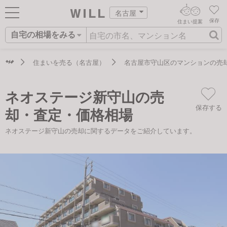
名古屋
保存
住まい提案
自宅の相場をみる
ログイン
AIウィルくんの提案
住まいをさがす
住まいを売る（名古屋）
名古屋市守山区のマンションの売
AI住まい提案を受ける
新規会員登録
自宅の相場をみる
ネオステージ新守山の売
AI査定・チャット相談する
住まいをさがす
保存する
却・査定・価格相場
住まい事例をさが
住まいを売る
不動産エージェントの提案
ネオステージ新守山の売却に関するデータをご紹介しています。
す
街・施設をさがす
価格査定を依頼する
住まいをつくる
営業所をさがす
相場データを依頼する
町を知る
スタッフをさがす
店舗案内