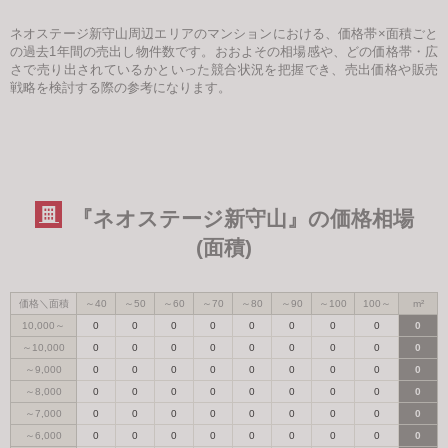
ネオステージ新守山周辺エリアのマンションにおける、価格帯×面積ごと
の過去1年間の売出し物件数です。おおよその相場感や、どの価格帯・広
さで売り出されているかといった競合状況を把握でき、売出価格や販売
戦略を検討する際の参考になります。
『ネオステージ新守山』の価格相場
(面積)
価格＼面積
～40
～50
～60
～70
～80
～90
～100
100～
m²
10,000～
0
0
0
0
0
0
0
0
0
～10,000
0
0
0
0
0
0
0
0
0
～9,000
0
0
0
0
0
0
0
0
0
～8,000
0
0
0
0
0
0
0
0
0
～7,000
0
0
0
0
0
0
0
0
0
～6,000
0
0
0
0
0
0
0
0
0