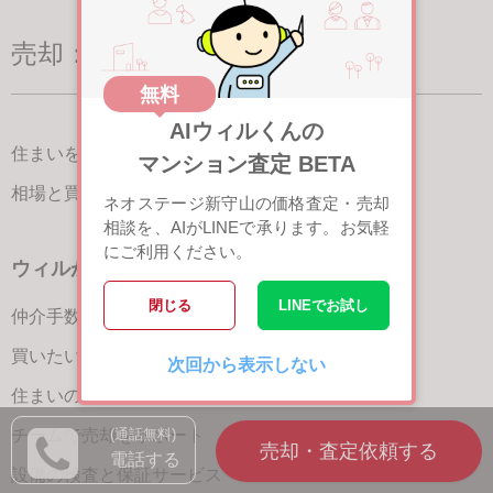
売却：住まいを売る
無料
AIウィルくんの
住まいを売る（名古屋）
TOP
マンション査定 BETA
相場と買いたい人を調べる
ネオステージ新守山の価格査定・売却
相談を、AIがLINEで承ります。お気軽
にご利用ください。
ウィルが選ばれる理由
閉じる
LINEでお試し
仲介手数料が最大半額
買いたい人が集まる3つの理由
次回から表示しない
住まいの魅力を引き出す宣伝力
(通話無料)
チームで売却をサポート
電話する
設備の検査と保証サービス