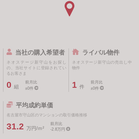
当社の購入希望者
ライバル物件
ネオステージ新守山をお探し
ネオステージ新守山の売出し中
の、当社サイトに登録されてい
物件
るお客さま
前月比
前月比
0
1
組
件
±0件
±0件
平均成約単価
名古屋市守山区のマンションの取引価格推移
前月比
31.2
万円/ｍ²
-2.8万円