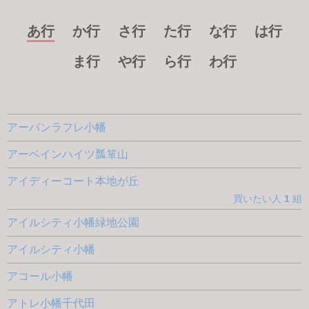
あ行
か行
さ行
た行
な行
は行
ま行
や行
ら行
わ行
アーバンラフレ小幡
アーベインハイツ瓢箪山
アイディーコート本地が丘
買いたい人
1
組
アイルシティ小幡緑地公園
アイルシティ小幡
アコール小幡
アトレ小幡千代田