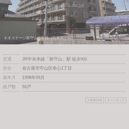
スタッフ紹介
会社案内
ネオステージ新守山の外観（南東側から）
交通
JR中央本線「新守山」駅 徒歩9分
所在
名古屋市守山区幸心1丁目
築年月
1998年09月
総戸数
55戸
小学校10分
オートロック