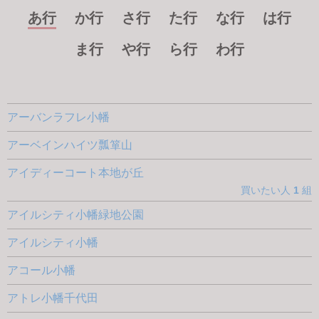
あ行
か行
さ行
た行
な行
は行
ま行
や行
ら行
わ行
アーバンラフレ小幡
アーベインハイツ瓢箪山
アイディーコート本地が丘
買いたい人
1
組
アイルシティ小幡緑地公園
アイルシティ小幡
アコール小幡
アトレ小幡千代田