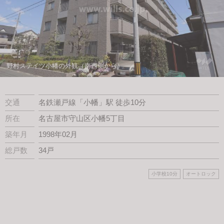
スタッフ紹介
会社案内
野村ステイツ小幡の外観（南西側から）
交通
名鉄瀬戸線「小幡」駅 徒歩10分
所在
名古屋市守山区小幡5丁目
築年月
1998年02月
総戸数
34戸
小学校10分
オートロック