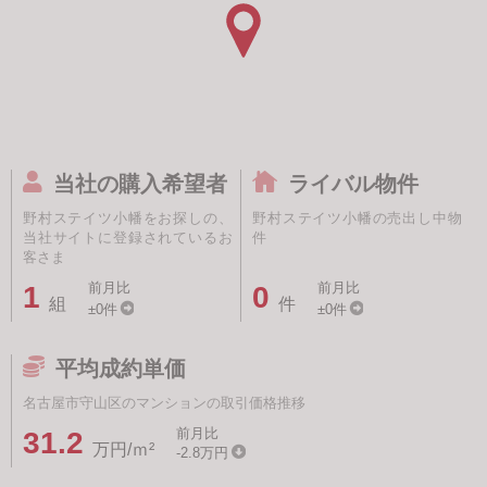
当社の購入希望者
ライバル物件
野村ステイツ小幡をお探しの、
野村ステイツ小幡の売出し中物
当社サイトに登録されているお
件
客さま
前月比
前月比
1
0
組
件
±0件
±0件
平均成約単価
名古屋市守山区のマンションの取引価格推移
前月比
31.2
万円/ｍ²
-2.8万円