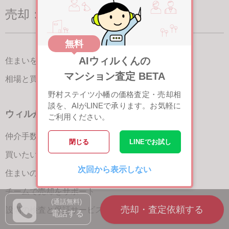
売却：住まいを売る
無料
AIウィルくんの
住まいを売る（名古屋）
TOP
マンション査定 BETA
相場と買いたい人を調べる
野村ステイツ小幡の価格査定・売却相
談を、AIがLINEで承ります。お気軽に
ウィルが選ばれる理由
ご利用ください。
仲介手数料が最大半額
閉じる
LINEでお試し
買いたい人が集まる3つの理由
次回から表示しない
住まいの魅力を引き出す宣伝力
チームで売却をサポート
(通話無料)
設備の検査と保証サービス
電話する