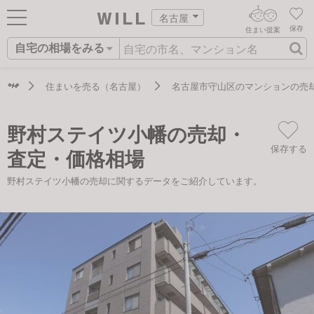
名古屋
保存
住まい提案
自宅の相場をみる
ログイン
AIウィルくんの提案
住まいをさがす
住まいを売る（名古屋）
名古屋市守山区のマンションの売
AI住まい提案を受ける
新規会員登録
自宅の相場をみる
野村ステイツ小幡の売却・
AI査定・チャット相談する
住まいをさがす
保存する
査定・価格相場
住まい事例をさが
住まいを売る
不動産エージェントの提案
野村ステイツ小幡の売却に関するデータをご紹介しています。
す
街・施設をさがす
価格査定を依頼する
住まいをつくる
営業所をさがす
相場データを依頼する
町を知る
スタッフをさがす
店舗案内