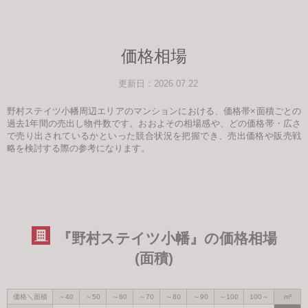
価格相場
更新日：2026.07.22
野村ステイツ小幡周辺エリアのマンションにおける、価格帯×面積ごとの
過去1年間の売出し物件数です。おおよその相場感や、どの価格帯・広さ
で売り出されているかといった競合状況を把握でき、売出価格や販売戦
略を検討する際の参考になります。
『野村ステイツ小幡』の価格相場
(面積)
価格＼面積
～40
～50
～60
～70
～80
～90
～100
100～
m²