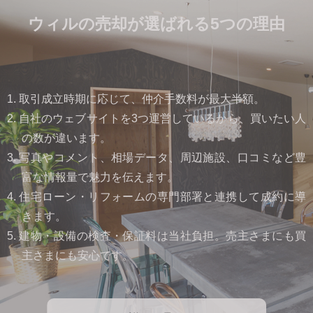
ウィルの売却が選ばれる5つの理由
1. 取引成立時期に応じて、仲介手数料が最大半額。
2. 自社のウェブサイトを3つ運営しているから、買いたい人
の数が違います。
3. 写真やコメント、相場データ、周辺施設、口コミなど豊
富な情報量で魅力を伝えます。
4. 住宅ローン・リフォームの専門部署と連携して成約に導
きます。
5. 建物・設備の検査・保証料は当社負担。売主さまにも買
主さまにも安心です。