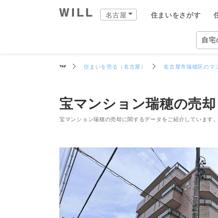
宝マンション瑞穂の売却
名古屋
住まいをさがす
購入：住まいをさがす
売却：住まいを売る
住まいをつくる
町を知る
店舗案内
スタッフをさがす
会社案内
自宅
名古屋
住ま
住まいを売る（名古屋）
名古屋市瑞穂区のマ
自宅
中古×リフォーム
企業情報
物件
ウィ
ウィ
愛知
愛知
住ま
事業
宝マンション瑞穂の売却
住ま
住まいをさがす（名古屋）
住まいを売る（名古屋）
中古×リフォーム（名古屋）
町を知る（名古屋）
名古屋の店舗一覧
ウィルグループの全スタッフ
企業情報
住所か
仲介手
チーム
名古屋
覚王山
ウィル
事業紹
TOP
TOP
TOP
TOP
TOP
TOP
TOP
宝マンション瑞穂の売却に関するデータをご紹介しています
相場と買いたい人を調べる
リフォーム事例集
会社概要
沿線・
買いた
リフォ
名古屋
藤が丘
ウィル
ワンス
街・
中古×リフォームとは
トップメッセージ
学校区
住まい
工事の
名古屋
御器所
ウィ
不動産
ョンズ
営業
歴史・沿革
特徴か
チーム
安心の
名古屋
久屋大
リフォ
組織図
投資用
建物の
名古屋
新瑞橋
開発分
スタ
開発分譲実績
新着物
名古屋
大曽根
ファイ