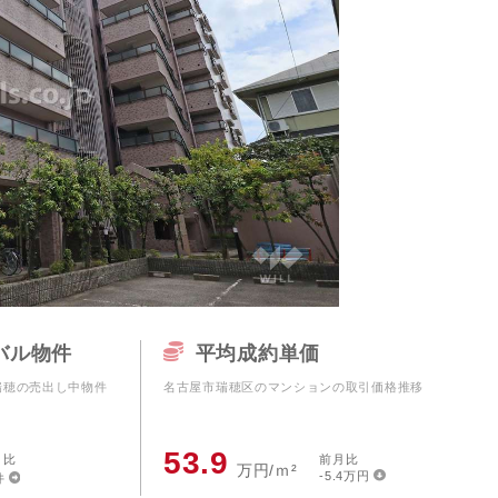
更物件をさがす
市北区
業
購入時・購入後のサポート
売主さま向けのサービス
電子公告
らさがす
市瑞穂区
業
不動産用語
割引サービスの案内
株式関連情報
ル検索
市天白区
理・クリエイティブ事業
住まいをさがすときに役立つ読
住まいを売るときに役立つ読み
会社見学会
さがす
市中村区
ルティング事業
IRに関する問合せ
市
ルマーケティング事業
市
市緑区
バル物件
平均成約単価
市熱田区
瑞穂の売出し中物件
名古屋市瑞穂区のマンションの取引価格推移
市南区
53.9
月比
前月比
万円/ｍ²
-5.4万円
件