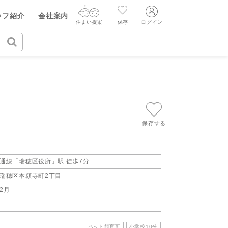
ヤル（無料通話）
ッフ紹介
会社案内
91-930
住まい提案
保存
ログイン
ログイン
住まい提案
保存
ログイン
新規会員登録
AIウィルくんの提案
グ
読みもの
ニュースリリース
AI住まい提案を受ける
新規会員登録
FF
購入に関する問合せ
不動産売却の流れ
リフォームに関する問合せ
すべてのニュースリリース
保存する
AI査定・チャット相談する
売却依頼時の契約の種類
不動産エージェントの提案
売却成功のコツ
通線「瑞穂区役所」駅 徒歩7分
瑞穂区本願寺町2丁目
買替え成功のポイント
価格査定を依頼する
12月
みもの
不動産の売却Q&A
相場データを依頼する
マンガで分かる住まいの売却
ペット飼育可
小学校10分