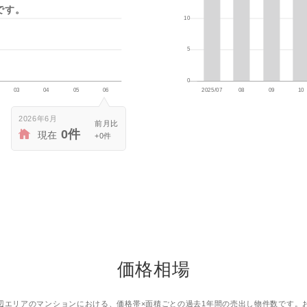
です。
2026年6月
0件
現在
+0件
価格相場
辺エリアのマンションにおける、価格帯×面積ごとの過去1年間の売出し物件数です。