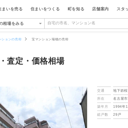
フリーダイ
住まいを売る
住まいをつくる
町を知る
店舗案内
スタ
0120-4
の相場をみる
いをさがす
ンションの売却
宝マンション瑞穂の売却
の相場をみる
を検索する
ルが選ばれる5つの理由
ルが選ばれる理由
県
県
い・暮らしのサポート
紹介
特集
特集
デザイン・コンサルティン
投資家情報
・査定・価格相場
い事例をさがす
らさがす
数料が最大半額
ワークで住まい作りをサポート
市千種区
営業所
のスタッフ
介
平日の家探しで仲介手数料30%O
ウィルの不動産買取
お客さまの声（リフォーム）
ウィルスタジオのスタッフ
投資家情報
TOP
TOP
。
駅からさがす
い人が集まる3つの理由
ーム一体型住宅ローン
市名東区
営業所
空間デザインのスタッフ
トップサービス
新着物件お知らせメール
価格査定サービス
ウィルの中古×リフォームの本
IRニュース
施設をさがす
からさがす
の魅力を引き出す宣伝力
様子を共有するイエナカログ
市中区
営業所
ルフィナンシャルコミュニケーシ
流通事業
相場データ提供サービス
AI査定＋チャット相談
知っておきたいトラブル
投資家の皆様へ
交通
地下鉄桜
のスタッフ
所在
名古屋市
所をさがす
らさがす
で売却をサポート
自社施工・自社管理体制
市昭和区
通営業所
ーム・リノベーション事業
買替えシミュレーション
相場データ提供サービス
購入時・購入後のサポート
決算発表
築年月
1994年
物件をさがす
検査と保証サービス
市東区
営業所
譲事業
買替え成功のポイント
買替えシミュレーション
リフォームするときに役立つ読
IRカレンダー
総戸数
29戸
ッフをさがす
件をさがす
市守山区
営業所
ナンシャルプランニング事業
不動産相場価格推定システム
お客さまの声（売却）
IRライブラリー