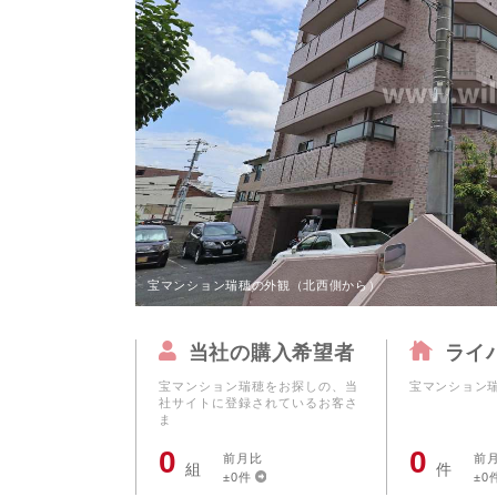
本社へのアクセス
価格変
名古屋
家具事
採用情報
設備か
名古屋
賃貸事
CSR活動
シンプ
名古屋
広告代
ウィルのストーリー
AIで
名古屋
コンサ
会社への問合せ
長久手
デジタ
尾張旭
日進市
宝マンション瑞穂の外観（北西側から）
名古屋
当社の購入希望者
ライ
名古屋
宝マンション瑞穂をお探しの、当
宝マンション
名古屋
社サイトに登録されているお客さ
ま
0
0
前月比
前
組
件
±0件
±0