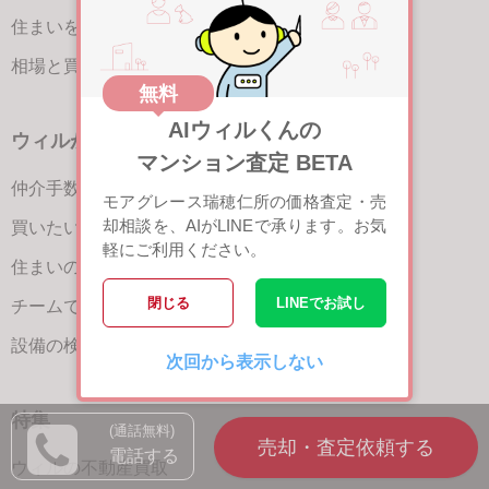
住まいを売る（名古屋）
TOP
相場と買いたい人を調べる
無料
AIウィルくんの
ウィルが選ばれる理由
マンション査定 BETA
仲介手数料が最大半額
モアグレース瑞穂仁所の価格査定・売
却相談を、AIがLINEで承ります。お気
買いたい人が集まる3つの理由
軽にご利用ください。
住まいの魅力を引き出す宣伝力
閉じる
LINEでお試し
チームで売却をサポート
設備の検査と保証サービス
次回から表示しない
特集
(通話無料)
電話する
ウィルの不動産買取