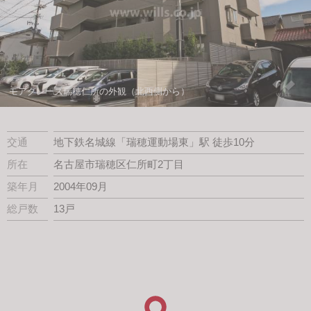
スタッフ紹介
会社案内
モアグレース瑞穂仁所の外観（北西側から）
交通
地下鉄名城線「瑞穂運動場東」駅 徒歩10分
所在
名古屋市瑞穂区仁所町2丁目
築年月
2004年09月
総戸数
13戸