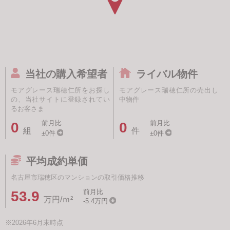
当社の購入希望者
ライバル物件
モアグレース瑞穂仁所をお探し
モアグレース瑞穂仁所の売出し
の、当社サイトに登録されてい
中物件
るお客さま
前月比
前月比
0
0
組
件
±0件
±0件
平均成約単価
名古屋市瑞穂区のマンションの取引価格推移
前月比
53.9
万円/ｍ²
-5.4万円
※2026年6月末時点