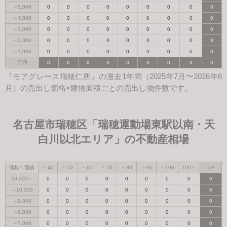
～5,000
0
0
0
0
0
0
0
0
0
～4,000
0
0
0
0
0
0
0
0
0
～3,000
0
0
0
0
0
0
0
0
0
～2,000
0
0
0
0
0
0
0
0
0
～1,000
0
0
0
0
0
0
0
0
0
万円
0
0
0
0
0
0
0
0
0
『モアグレース瑞穂仁所』の過去1年間（2025年7月〜2026年6
月）の売出し価格×建物面積ごとの売出し物件数です。
名古屋市瑞穂区「瑞穂運動場東駅以南・天
白川以北エリア」の不動産相場
価格＼面積
～40
～50
～60
～70
～80
～90
～100
100～
m²
10,000～
0
0
0
0
0
0
0
0
0
～10,000
0
0
0
0
0
0
0
0
0
～9,000
0
0
0
0
0
0
0
0
0
～8,000
0
0
0
0
0
0
0
0
0
～7,000
0
0
0
0
0
0
0
0
0