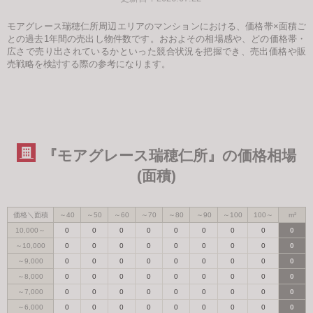
モアグレース瑞穂仁所周辺エリアのマンションにおける、価格帯×面積ご
との過去1年間の売出し物件数です。おおよその相場感や、どの価格帯・
広さで売り出されているかといった競合状況を把握でき、売出価格や販
売戦略を検討する際の参考になります。
『モアグレース瑞穂仁所』の価格相場
(面積)
価格＼面積
～40
～50
～60
～70
～80
～90
～100
100～
m²
10,000～
0
0
0
0
0
0
0
0
0
～10,000
0
0
0
0
0
0
0
0
0
～9,000
0
0
0
0
0
0
0
0
0
～8,000
0
0
0
0
0
0
0
0
0
～7,000
0
0
0
0
0
0
0
0
0
～6,000
0
0
0
0
0
0
0
0
0