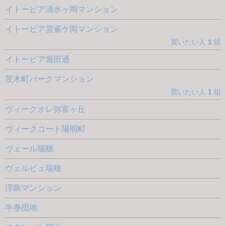
イトーピア清水ヶ岡マンション
イトーピア雲雀ケ岡マンション
買いたい人
1
組
イトーピア堀田通
茨木町パークマンション
買いたい人
1
組
ヴィークオレ弥富ヶ丘
ヴィークコート陽明町
ヴェール瑞穂
ヴェルビュ瑞穂
浮島マンション
牛巻団地