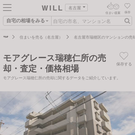
名古屋
保存
住まい提案
自宅の相場をみる
ログイン
AIウィルくんの提案
住まいをさがす
住まいを売る（名古屋）
名古屋市瑞穂区のマンションの売
AI住まい提案を受ける
新規会員登録
自宅の相場をみる
モアグレース瑞穂仁所の売
AI査定・チャット相談する
住まいをさがす
保存する
却・査定・価格相場
住まい事例をさが
住まいを売る
不動産エージェントの提案
モアグレース瑞穂仁所の売却に関するデータをご紹介しています。
す
街・施設をさがす
価格査定を依頼する
住まいをつくる
営業所をさがす
相場データを依頼する
町を知る
スタッフをさがす
店舗案内