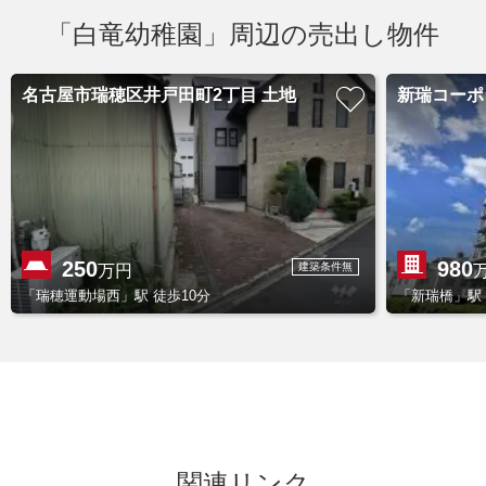
「白竜幼稚園」周辺の売出し物件
名古屋市瑞穂区井戸田町2丁目 土地
新瑞コーポ
250
980
建築条件無
万円
「瑞穂運動場西」駅 徒歩10分
「新瑞橋」駅 
関連リンク