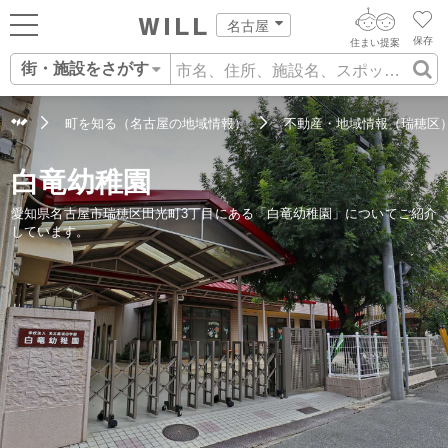
名古屋
保存
住まい提案
街・施設をさがす
ログイン
AIウィルくんの提案
住まいをさがす
町を知る（名古屋の地域情報）
不動産・地域情報（瑞穂区
AI住まい提案を受ける
新規会員登録
自宅の相場をみる
白竜幼稚園
AI査定・チャット相談する
住まいをさがす
愛知県名古屋市瑞穂区田光町3丁目にある「白竜幼稚園」についてご紹介
住まい事例をさが
しています。
住まいを売る
不動産エージェントの提案
す
街・施設をさがす
価格査定を依頼する
住まいをつくる
営業所をさがす
相場データを依頼する
町を知る
スタッフをさがす
店舗案内