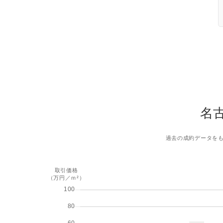
名
過去の成約データを
取引価格
（万円／ｍ²）