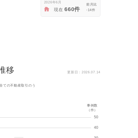
2026年6月
660件
現在
-14件
推移
更新日：2026.07.14
全ての不動産取引のう
事例数
（件）