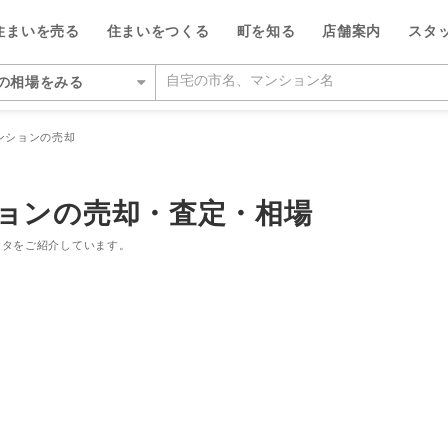
査定・相場
フリーダイ
住まいを売る
住まいをつくる
町を知る
店舗案内
スタ
0120-7
の相場をみる
いをさがす
ンションの売却
の相場をみる
を検索する
ルが選ばれる5つの理由
ルが選ばれる理由
県
県
い・暮らしのサポート
紹介
特集
特集
デザイン・コンサルティン
投資家情報
ョンの売却・査定・相場
い事例をさがす
らさがす
数料が最大半額
ワークで住まい作りをサポート
市千種区
営業所
のスタッフ
介
平日の家探しで仲介手数料30%O
ウィルの不動産買取
お客さまの声（リフォーム）
ウィルスタジオのスタッフ
投資家情報
TOP
TOP
ータをご紹介しています。
駅からさがす
い人が集まる3つの理由
ーム一体型住宅ローン
市名東区
営業所
空間デザインのスタッフ
トップサービス
新着物件お知らせメール
価格査定サービス
ウィルの中古×リフォームの本
IRニュース
施設をさがす
からさがす
の魅力を引き出す宣伝力
様子を共有するイエナカログ
市中区
営業所
ルフィナンシャルコミュニケーシ
流通事業
相場データ提供サービス
AI査定＋チャット相談
知っておきたいトラブル
投資家の皆様へ
のスタッフ
所をさがす
らさがす
で売却をサポート
自社施工・自社管理体制
市昭和区
通営業所
ーム・リノベーション事業
買替えシミュレーション
相場データ提供サービス
購入時・購入後のサポート
決算発表
物件をさがす
検査と保証サービス
市東区
営業所
譲事業
買替え成功のポイント
買替えシミュレーション
リフォームするときに役立つ読
IRカレンダー
ッフをさがす
件をさがす
市守山区
営業所
ナンシャルプランニング事業
不動産相場価格推定システム
お客さまの声（売却）
IRライブラリー