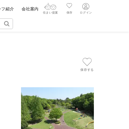
ヤル（無料通話）
ッフ紹介
会社案内
55-533
住まい提案
保存
ログイン
ログイン
住まい提案
保存
ログイン
新規会員登録
AIウィルくんの提案
グ
読みもの
ニュースリリース
AI住まい提案を受ける
新規会員登録
FF
購入に関する問合せ
不動産売却の流れ
リフォームに関する問合せ
すべてのニュースリリース
保存する
AI査定・チャット相談する
売却依頼時の契約の種類
不動産エージェントの提案
売却成功のコツ
買替え成功のポイント
価格査定を依頼する
みもの
不動産の売却Q&A
相場データを依頼する
マンガで分かる住まいの売却