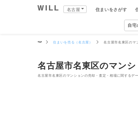
名古屋市名東区のマンションの売却・
名古屋
住まいをさがす
購入：住まいをさがす
売却：住まいを売る
住まいをつくる
町を知る
店舗案内
スタッフをさがす
会社案内
自宅
名古屋
住ま
住まいを売る（名古屋）
名古屋市名東区のマ
自宅
中古×リフォーム
企業情報
物件
ウィ
ウィ
愛知
愛知
住ま
事業
名古屋市名東区のマンシ
住ま
住まいをさがす（名古屋）
住まいを売る（名古屋）
中古×リフォーム（名古屋）
町を知る（名古屋）
名古屋の店舗一覧
ウィルグループの全スタッフ
企業情報
住所か
仲介手
チーム
名古屋
覚王山
ウィル
事業紹
TOP
TOP
TOP
TOP
TOP
TOP
TOP
名古屋市名東区のマンションの売却・査定・相場に関するデ
相場と買いたい人を調べる
リフォーム事例集
会社概要
沿線・
買いた
リフォ
名古屋
藤が丘
ウィル
ワンス
街・
中古×リフォームとは
トップメッセージ
学校区
住まい
工事の
名古屋
御器所
ウィ
不動産
ョンズ
営業
歴史・沿革
特徴か
チーム
安心の
名古屋
久屋大
リフォ
組織図
投資用
建物の
名古屋
新瑞橋
開発分
スタ
開発分譲実績
新着物
名古屋
大曽根
ファイ