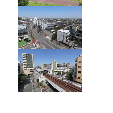
ピッタリ売却スタイル診断
売却に関する問合せ
みもの
もの