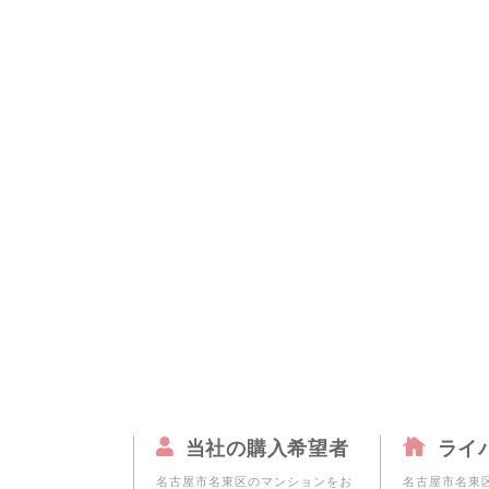
本社へのアクセス
価格変
名古屋
家具事
採用情報
設備か
名古屋
賃貸事
CSR活動
シンプ
名古屋
広告代
ウィルのストーリー
AIで
名古屋
コンサ
会社への問合せ
長久手
デジタ
尾張旭
日進市
名古屋
名古屋
名古屋
当社の購入希望者
ライ
名古屋市名東区のマンションをお
名古屋市名東