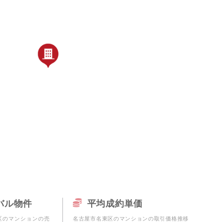
更物件をさがす
市北区
業
購入時・購入後のサポート
売主さま向けのサービス
電子公告
らさがす
市瑞穂区
業
不動産用語
割引サービスの案内
株式関連情報
ル検索
市天白区
理・クリエイティブ事業
住まいをさがすときに役立つ読
住まいを売るときに役立つ読み
会社見学会
さがす
市中村区
ルティング事業
IRに関する問合せ
市
ルマーケティング事業
市
市緑区
市熱田区
市南区
バル物件
平均成約単価
区のマンションの売
名古屋市名東区のマンションの取引価格推移