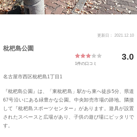
スタッフ紹介
会社案内
更新日： 2021.12.10
枇杷島公園
3.0
1件の口コミ
名古屋市西区枇杷島1丁目1
『枇杷島公園』は、「東枇杷島」駅から東へ徒歩5分、県道
67号沿いにある緑豊かな公園。中央卸売市場の跡地。隣接
して『枇杷島スポーツセンター』があります。遊具が設置
されたスペースと広場があり、子供の遊び場にピッタリで
す。