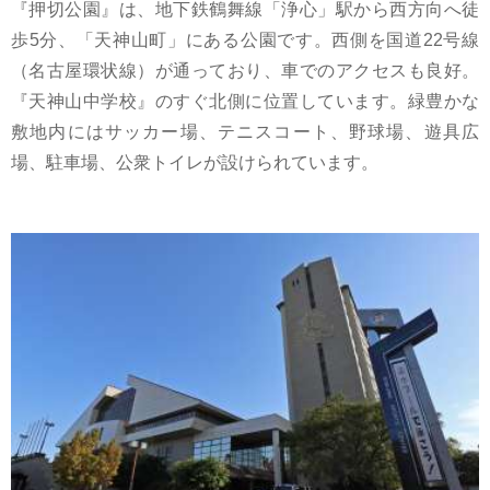
『押切公園』は、地下鉄鶴舞線「浄心」駅から西方向へ徒
歩5分、「天神山町」にある公園です。西側を国道22号線
（名古屋環状線）が通っており、車でのアクセスも良好。
『天神山中学校』のすぐ北側に位置しています。緑豊かな
敷地内にはサッカー場、テニスコート、野球場、遊具広
場、駐車場、公衆トイレが設けられています。