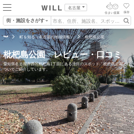
名古屋
保存
住まい提案
街・施設をさがす
ログイン
AIウィルくんの提案
住まいをさがす
町を知る（名古屋の地域情報）
枇杷島公園
AI住まい提案を受ける
新規会員登録
自宅の相場をみる
枇杷島公園 レビュー・口コミ
AI査定・チャット相談する
住まいをさがす
愛知県名古屋市西区枇杷島1丁目にある注目のスポット「枇杷島公園」に
住まい事例をさが
ついてご紹介しています。
住まいを売る
不動産エージェントの提案
す
街・施設をさがす
価格査定を依頼する
住まいをつくる
営業所をさがす
相場データを依頼する
町を知る
スタッフをさがす
店舗案内