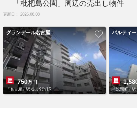
「枇杷島公園」周辺の売出し物件
更新日： 2026.08.08
グランデール名古屋
パルティー
750
1,58
万円
「名古屋」駅 徒歩9分/1R
「浅間町」駅 