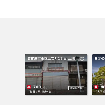
名古屋市南区三吉町1丁目 土地
白水公
700
8
万円
建築条件無
「柴田」駅 徒歩4分
「大同町