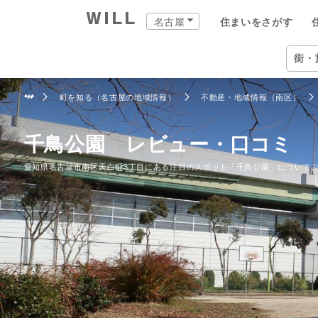
名古屋
住まいをさがす
購入：住まいをさがす
売却：住まいを売る
住まいをつくる
町を知る
店舗案内
スタッフをさがす
会社案内
街・
名古屋
住ま
町を知る（名古屋の地域情報）
不動産・地域情報（南区）
自宅
中古×リフォーム
企業情報
物件
ウィ
ウィ
愛知
愛知
住ま
事業
千鳥公園 レビュー・口コミ
愛知県名古屋市南区天白町3丁目にある注目のスポット「千鳥公園」について
住ま
住まいをさがす（名古屋）
住まいを売る（名古屋）
中古×リフォーム（名古屋）
町を知る（名古屋）
名古屋の店舗一覧
ウィルグループの全スタッフ
企業情報
住所か
仲介手
チーム
名古屋
覚王山
ウィル
事業紹
TOP
TOP
TOP
TOP
TOP
TOP
TOP
相場と買いたい人を調べる
リフォーム事例集
会社概要
沿線・
買いた
リフォ
名古屋
藤が丘
ウィル
ワンス
街・
中古×リフォームとは
トップメッセージ
学校区
住まい
工事の
名古屋
御器所
ウィ
不動産
ョンズ
営業
歴史・沿革
特徴か
チーム
安心の
名古屋
久屋大
リフォ
組織図
投資用
建物の
名古屋
新瑞橋
開発分
スタ
開発分譲実績
新着物
名古屋
大曽根
ファイ