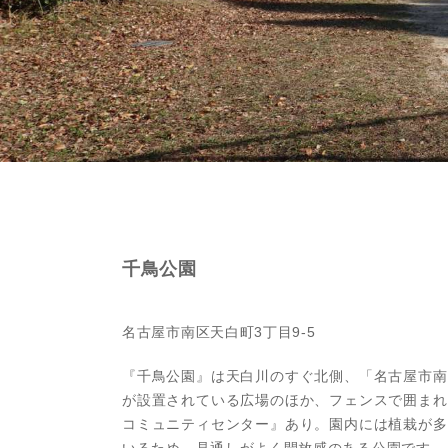
本社へのアクセス
価格変
名古屋
家具事
採用情報
設備か
名古屋
賃貸事
CSR活動
シンプ
名古屋
広告代
ウィルのストーリー
AIで
名古屋
コンサ
会社への問合せ
長久手
デジタ
尾張旭
日進市
千鳥公園
名古屋
名古屋
名古屋市南区天白町3丁目9-5
名古屋
『千鳥公園』は天白川のすぐ北側、「名古屋市南
が設置されている広場のほか、フェンスで囲まれ
コミュニティセンター』あり。園内には植栽が多