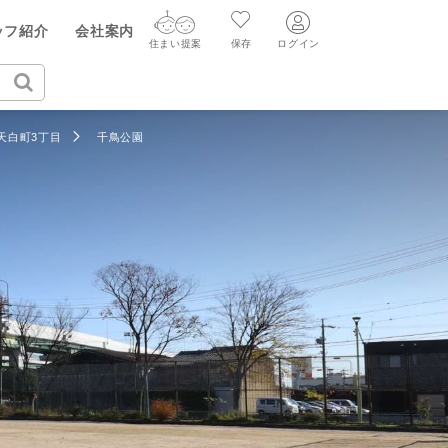
ッフ紹介
会社案内
住まい提案
保存
ログイン
ログイン
住まい提案
保存
天白町3丁目
千鳥公園
ログイン
新規会員登録
AIウィルくんの提案
グ
読みもの
ニュースリリース
AI住まい提案を受ける
新規会員登録
FF
購入に関する問合せ
不動産売却の流れ
リフォームに関する問合せ
すべてのニュースリリース
AI査定・チャット相談する
売却依頼時の契約の種類
不動産エージェントの提案
売却成功のコツ
買替え成功のポイント
価格査定を依頼する
みもの
不動産の売却Q&A
相場データを依頼する
マンガで分かる住まいの売却