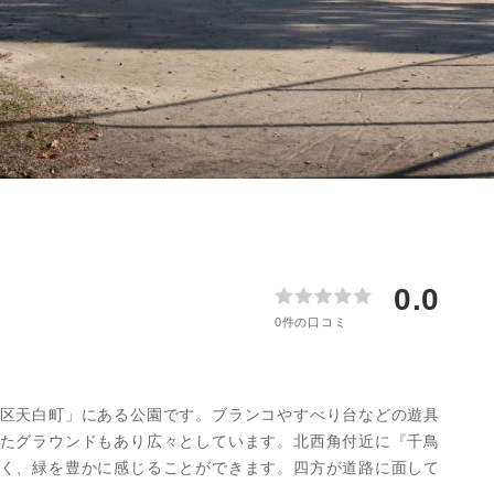
更物件をさがす
市北区
業
購入時・購入後のサポート
売主さま向けのサービス
電子公告
らさがす
市瑞穂区
業
不動産用語
割引サービスの案内
株式関連情報
ル検索
市天白区
理・クリエイティブ事業
住まいをさがすときに役立つ読
住まいを売るときに役立つ読み
会社見学会
さがす
市中村区
ルティング事業
IRに関する問合せ
市
ルマーケティング事業
市
0.0
市緑区
0件の口コミ
市熱田区
市南区
区天白町」にある公園です。ブランコやすべり台などの遊具
たグラウンドもあり広々としています。北西角付近に『千鳥
く、緑を豊かに感じることができます。四方が道路に面して