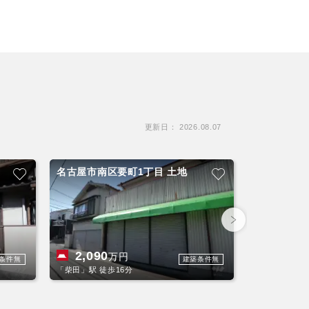
更新日： 2026.08.07
名古屋市南区要町1丁目 土地
名古屋市南
建て
2,090
2,790
万円
条件無
建築条件無
「柴田」駅 徒歩16分
「柴田」駅 バス