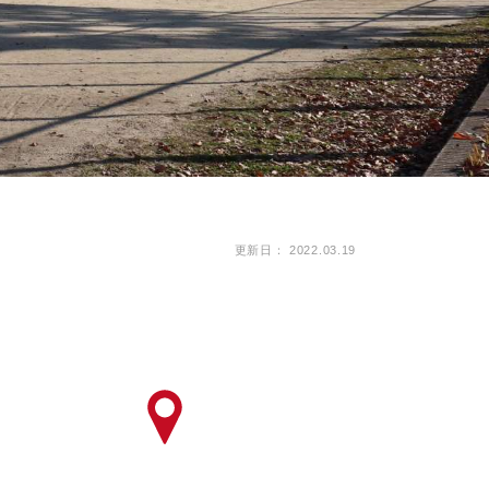
ピッタリ売却スタイル診断
売却に関する問合せ
みもの
もの
更新日： 2022.03.19