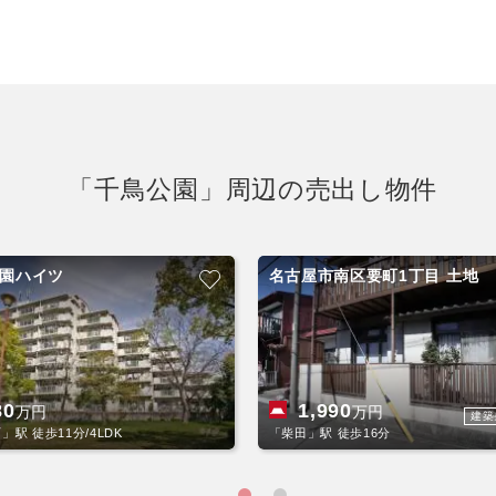
「千鳥公園」周辺の売出し物件
園ハイツ
名古屋市南区要町1丁目 土地
80
1,990
万円
万円
建築
」駅 徒歩11分/4LDK
「柴田」駅 徒歩16分