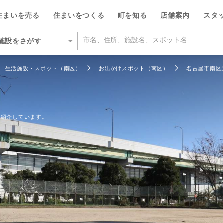
住まいを売る
住まいをつくる
町を知る
店舗案内
スタ
施設をさがす
いをさがす
生活施設・スポット（南区）
お出かけスポット（南区）
名古屋市南区
の相場をみる
を検索する
ルが選ばれる5つの理由
ルが選ばれる理由
県
県
い・暮らしのサポート
紹介
特集
特集
デザイン・コンサルティン
投資家情報
ご紹介しています。
い事例をさがす
らさがす
数料が最大半額
ワークで住まい作りをサポート
市千種区
営業所
のスタッフ
介
平日の家探しで仲介手数料30%O
ウィルの不動産買取
お客さまの声（リフォーム）
ウィルスタジオのスタッフ
投資家情報
TOP
TOP
駅からさがす
い人が集まる3つの理由
ーム一体型住宅ローン
市名東区
営業所
空間デザインのスタッフ
トップサービス
新着物件お知らせメール
価格査定サービス
ウィルの中古×リフォームの本
IRニュース
施設をさがす
からさがす
の魅力を引き出す宣伝力
様子を共有するイエナカログ
市中区
営業所
ルフィナンシャルコミュニケーシ
流通事業
相場データ提供サービス
AI査定＋チャット相談
知っておきたいトラブル
投資家の皆様へ
のスタッフ
所をさがす
らさがす
で売却をサポート
自社施工・自社管理体制
市昭和区
通営業所
ーム・リノベーション事業
買替えシミュレーション
相場データ提供サービス
購入時・購入後のサポート
決算発表
物件をさがす
検査と保証サービス
市東区
営業所
譲事業
買替え成功のポイント
買替えシミュレーション
リフォームするときに役立つ読
IRカレンダー
ッフをさがす
件をさがす
市守山区
営業所
ナンシャルプランニング事業
不動産相場価格推定システム
お客さまの声（売却）
IRライブラリー