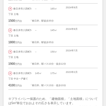
2024年9月
春日井市八田町5
--
165㎡
丁目 土地
1500
「春日井」駅徒歩35分
万円台
2024年9月
春日井市八田町5
--
145㎡
丁目 土地
1800
「春日井」駅徒歩35分
万円台
2024年7月
春日井市八田町5
--
150㎡
丁目 土地
1900
「春日井」駅バス10分・徒歩12分
万円台
2023年2月
春日井市八田町5
145㎡
175㎡
丁目 中古一戸建て
4100
「春日井」駅バス13分・徒歩10分
万円台
※プライバシー保護のため、「建物面積」「土地面積」について
は5m²単位でおおよその広さを表示しています。