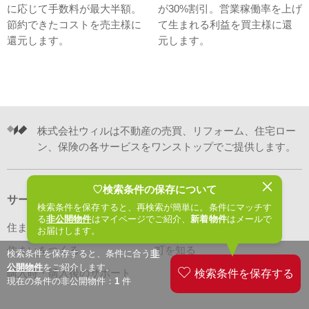
に応じて手数料が最大半額。
が30%割引。営業稼働率を上げ
節約できたコストを売主様に
て生まれる利益を買主様に還
還元します。
元します。
株式会社ウィルは不動産の売買、リフォーム、住宅ロー
ン、保険の各サービスをワンストップでご提供します。
♡検索条件の保存について
サービスラインナップ
検索条件を保存すると、再検索が簡単に。条件にマッチす
る
非公開物件
はマイページでご紹介、
新着物件
はメールで
住まいをさがす
住まいを売る
お届けします。
住まいをつくる
町を知る
検索条件を保存すると、条件に合う
非
公開物件
をご紹介します。
購入時・購入後のサポート
現在の条件の非公開物件：
1
件