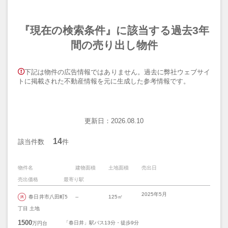
『現在の検索条件』に該当する過去3年
間の売り出し物件
下記は物件の広告情報ではありません。過去に弊社ウェブサイ
トに掲載された不動産情報を元に生成した参考情報です。
更新日：2026.08.10
14
該当件数
件
物件名
建物面積
土地面積
売出日
売出価格
最寄り駅
2025年5月
春日井市八田町5
--
125㎡
丁目 土地
1500
「春日井」駅バス13分・徒歩9分
万円台