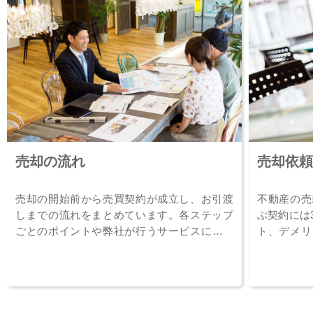
売却の流れ
売却依頼
売却の開始前から売買契約が成立し、お引渡
不動産の売
しまでの流れをまとめています。各ステップ
ぶ契約には
ごとのポイントや弊社が行うサービスについ
ト、デメリ
てご確認下さい。
て紹介して