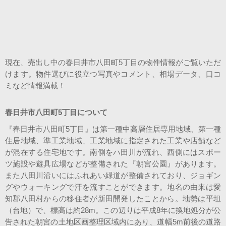
スタッフ紹介
会社案内
現在、売出し中の春日井市八田町5丁目の物件情報がご覧いただ
けます。物件選びに役立つ写真やコメント、相場データ、口コ
ミなど情報満載！
春日井市八田町5丁目について
『春日井市八田町5丁目』は第一種中高層住居専用地域、第一種
住居地域、準工業地域、工業地域に指定された工業や店舗など
が混在する住宅地です。南側をハ田川が流れ、西側にはスポー
ツ施設や遊具広場などが整備された『朝宮公園』があります。
また八田川沿いにはふれあい緑道が整備されており、ジョギン
グやウォーキングで汗を流すことができます。地名の由来は愛
知郡八田村からの移住者が新田開発したことから。地勢は平坦
（台地）で、標高は約28m。この辺りは平成8年に換地処分が公
告された朝宮の土地区画整理区域内にあり、道幅5m前後の道路