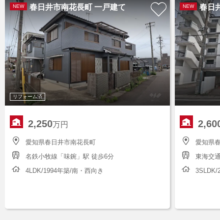
春日井市南花長町 一戸建て
春日
NEW
NEW
リフォーム済
2,250
2,60
万円
愛知県春日井市南花長町
愛知県
名鉄小牧線「味鋺」駅 徒歩6分
東海交通
4LDK/1994年築/南・西向き
3SLDK