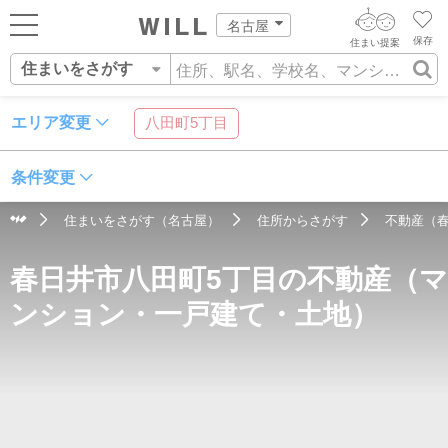
名古屋
保存
住まい提案
住まいをさがす
ログイン
AIウィルくんの提案
住まいをさがす
エリア変更
八田町5丁目
AI住まい提案を受ける
新規会員登録
自宅の相場をみる
条件変更
AI査定・チャット相談する
住まいをさがす
住まいをさがす（名古屋）
住所からさがす
不動産（
住まい事例をさが
住所
沿線・駅
学校区
住まいを売る
不動産エージェントの提案
春日井市八田町5丁目の不動産（マ
す
街・施設をさがす
価格査定を依頼する
住まいをつくる
ンション・一戸建て・土地）
営業所をさがす
相場データを依頼する
町を知る
スタッフをさがす
店舗案内