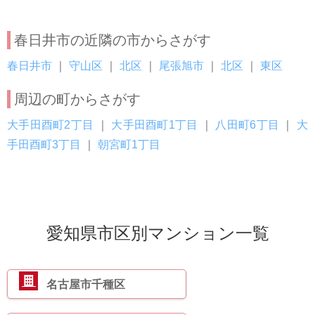
春日井市の近隣の市からさがす
春日井市
｜
守山区
｜
北区
｜
尾張旭市
｜
北区
｜
東区
周辺の町からさがす
大手田酉町2丁目
｜
大手田酉町1丁目
｜
八田町6丁目
｜
大
手田酉町3丁目
｜
朝宮町1丁目
愛知県市区別マンション一覧
名古屋市千種区