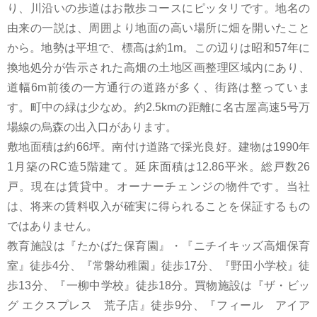
り、川沿いの歩道はお散歩コースにピッタリです。地名の
由来の一説は、周囲より地面の高い場所に畑を開いたこと
から。地勢は平坦で、標高は約1m。この辺りは昭和57年に
換地処分が告示された高畑の土地区画整理区域内にあり、
道幅6m前後の一方通行の道路が多く、街路は整っていま
す。町中の緑は少なめ。約2.5kmの距離に名古屋高速5号万
場線の烏森の出入口があります。
敷地面積は約66坪。南付け道路で採光良好。建物は1990年
1月築のRC造5階建て。延床面積は12.86平米。総戸数26
戸。現在は賃貸中。オーナーチェンジの物件です。当社
は、将来の賃料収入が確実に得られることを保証するもの
ではありません。
教育施設は『たかばた保育園』・『ニチイキッズ高畑保育
室』徒歩4分、『常磐幼稚園』徒歩17分、『野田小学校』徒
歩13分、『一柳中学校』徒歩18分。買物施設は『ザ・ビッ
グ エクスプレス 荒子店』徒歩9分、『フィール アイア