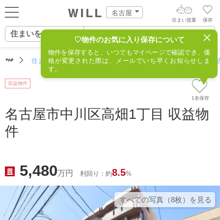
名古屋
住まい提案
保存
住まいをさがす
ログイン
AIウィルくんの提案
♡物件のお気に入り保存について
物件を保存すると、いつでもマイページで確認でき、価
住まいをさがす
住まいをさがす（名古屋）
格が変更された際は、メールでいち早くお知らせしま
住所からさがす
不動産(名
AI住まい提案を受ける
新規会員登録
す。
自宅の相場をみる
収益物件
AI査定・チャット相談する
住まいをさがす
1名保存
住まい事例をさが
名古屋市中川区高畑1丁目 収益物
住まいを売る
不動産エージェントの提案
件
す
街・施設をさがす
価格査定を依頼する
住まいをつくる
営業所をさがす
5,480
8.5
相場データを依頼する
万円
利回り：約
%
町を知る
スタッフをさがす
すべての写真（8枚）を⾒る
店舗案内