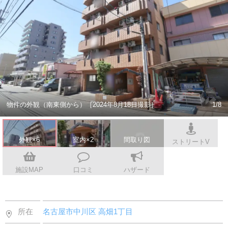
スタッフ紹介
会社案内
物件の外観（南東側から）［2024年8月18日撮影］
1/8
外観×6
室内×2
間取り図
ストリートV
施設MAP
口コミ
ハザード
所在
名古屋市中川区
高畑1丁目