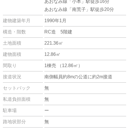
あおなみ線「小本」駅徒歩16分
あおなみ線「南荒子」駅徒歩20分
建物建築年月
1990年1月
構造・階数
RC造 5階建
土地面積
221.36㎡
建物面積
12.86㎡
間取り
1棟売 （12.86㎡）
接道状況
南側幅員約8mの公道に約2m接道
セットバック
無
私道負担面積
無
駐車場
ー
路地状部分
無