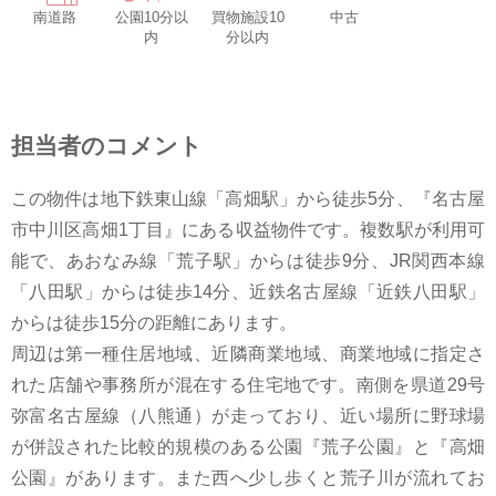
南道路
公園10分以
買物施設10
中古
内
分以内
担当者のコメント
この物件は地下鉄東山線「高畑駅」から徒歩5分、『名古屋
市中川区高畑1丁目』にある収益物件です。複数駅が利用可
能で、あおなみ線「荒子駅」からは徒歩9分、JR関西本線
「八田駅」からは徒歩14分、近鉄名古屋線「近鉄八田駅」
からは徒歩15分の距離にあります。
周辺は第一種住居地域、近隣商業地域、商業地域に指定さ
れた店舗や事務所が混在する住宅地です。南側を県道29号
弥富名古屋線（八熊通）が走っており、近い場所に野球場
が併設された比較的規模のある公園『荒子公園』と『高畑
公園』があります。また西へ少し歩くと荒子川が流れてお