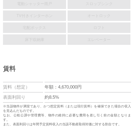
電動シャッター雨戸
スロップシンク
TV付きインターホン
オートロック
宅配ボックス
ロフト
床下収納庫
エレベーター
賃料
賃料（想定）
年額：4,670,000円
表面利回り
約8.5%
※当該物件が満室であり、かつ想定賃料（または現行賃料）を確保できた場合の収入
を見込んだものです。
なお、公租公課や管理費等、物件の維持に必要な費用を差し引く前の金額となりま
す。
また、表面利回りは年間予定賃料収入の当該不動産取得対価に対する割合です。