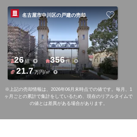
名古屋市中川区の戸建の売却
26
356
組
件
21.7
万円/㎡
※上記の売却情報は、2026年06月末時点での値です。毎月、1
ヶ月ごとの累計で集計をしているため、現在のリアルタイムで
の値とは差異がある場合があります。