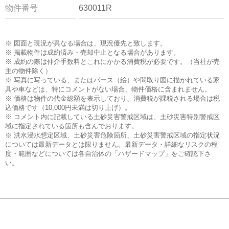
物件番号
630011R
※ 図面と現況が異なる場合は、現況優先と致します。
※ 掲載物件は成約済み・売却中止となる場合があります。
※ 成約の際は仲介手数料とこれにかかる消費税が必要です。（当社が売
主の物件除く）
※ 写真に写っている、またはパース（絵）や間取り図に描かれている家
具や車などは、特にコメントがない場合、物件価格に含まれません。
※ 価格は物件の代金総額を表示しており、消費税が課税される場合は税
込価格です（10,000円未満は切り上げ）。
※ コメント内に記載している土砂災害警戒区域は、土砂災害特別警戒区
域に指定されている箇所も含んでおります。
※ 洪水浸水想定区域、土砂災害危険箇所、土砂災害警戒区域の指定状況
については最新データとは限りません。最新データ・詳細なリスクの程
度・範囲などについては各自治体の「ハザードマップ」をご確認下さ
い。