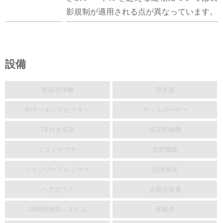
影規制が適用される点が異なっています。
設備
食器洗浄機
浄水器
IHクッキングヒーター
ディスポーザー
TV付き浴室
浴室乾燥機
ミストサウナ
追焚機能
シャンプードレッサー
洗浄便座
ペアガラス
太陽光発電
24時間換気システム
床暖房