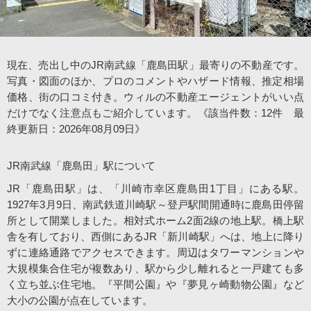
会社案内
現在、売出し中のJR南武線「鹿島田駅」最寄りの不動産です。
写真・図面のほか、プロのコメントやハザード情報、推定相場
価格、街の口コミ付き。ウィルの不動産エージェントがいい点
だけでなく注意点もご紹介しています。《該当件数：12件 最
終更新日：2026年08月09日》
JR南武線「鹿島田」駅について
JR「鹿島田駅」は、「川崎市幸区鹿島田1丁目」にある駅。
1927年3月9日、南武鉄道川崎駅～登戸駅間開通時に鹿島田停留
所として開業しました。相対式ホーム2面2線の地上駅。橋上駅
舎を有しており、西側にあるJR「新川崎駅」へは、地上に降り
ずに連絡通路でアクセスできます。周辺はタワーマンションや
大規模集合住宅が複数あり、駅から少し離れると一戸建ても多
く立ち並ぶ住宅地。『平間公園』や『夢見ヶ崎動物公園』など
大小の公園が点在しています。