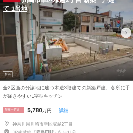
て 1号地
新築
全2区画の分譲地に建つ木造3階建ての新築戸建、各所に手
が届きやすいL字型キッチン
5,780
新築一戸建て
万円
詳細
神奈川県川崎市幸区塚越2丁目
JR南武線『
鹿島田駅
』徒歩11分