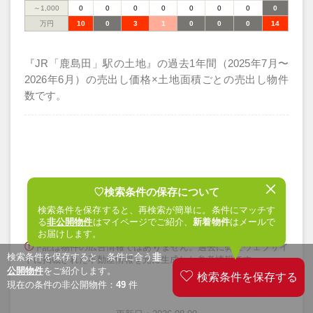
～1,000
0
0
0
0
0
0
0
0
万円
10
0
3
1
0
0
0
14
『JR「鹿島田」駅の土地』の過去1年間（2025年7月〜
2026年6月）の売出し価格×土地面積ごとの売出し物件
数です。
♡検索条件の保存について
売出し物件の詳細
検索条件を保存すると、再検索が簡単に。条件にマッチす
る
非公開物件
はマイページでご紹介、
新着物件
はメールで
お届けします。
下記は物件の広告情報ではありません。過去に弊社ウェブサイ
検索条件を保存すると、条件に合う
非
トに掲載された不動産情報を元に生成した参考情報です。
公開物件
をご紹介します。
現在の条件の非公開物件：
49
件