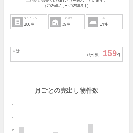
上記駅が最寄りの物件だけを表示しています。
（2025年7月〜2026年6月）
マンション
一戸建て
土地
106件
39件
14件
159
合計
物件数
件
月ごとの売出し物件数