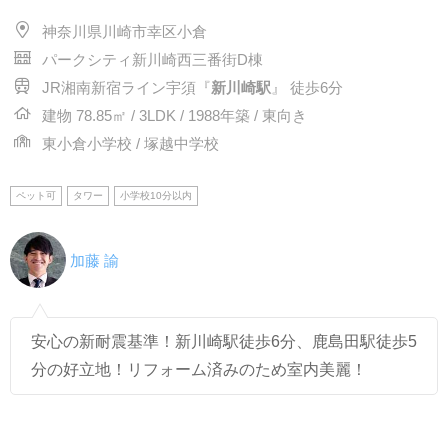
神奈川県川崎市幸区小倉
パークシティ新川崎西三番街D棟
JR湘南新宿ライン宇須『
新川崎駅
』 徒歩6分
建物 78.85㎡ / 3LDK / 1988年築 / 東向き
東小倉小学校 / 塚越中学校
ペット可
タワー
小学校10分以内
加藤 諭
安心の新耐震基準！新川崎駅徒歩6分、鹿島田駅徒歩5
分の好立地！リフォーム済みのため室内美麗！