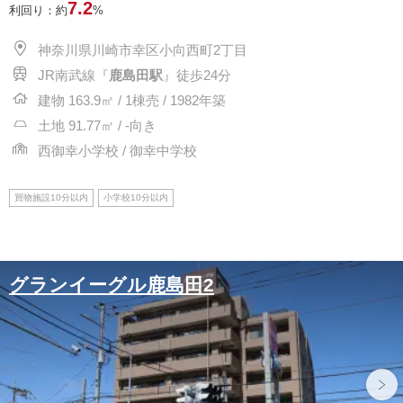
7.2
利回り：約
%
神奈川県川崎市幸区小向西町2丁目
JR南武線『
鹿島田駅
』徒歩24分
建物 163.9㎡ / 1棟売 / 1982年築
土地 91.77㎡ / -向き
西御幸小学校 / 御幸中学校
買物施設10分以内
小学校10分以内
グランイーグル鹿島田2