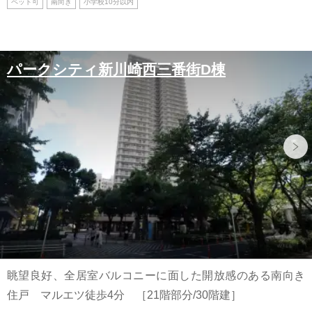
ペット可
南向き
小学校10分以内
パークシティ新川崎西三番街D棟
眺望良好、全居室バルコニーに面した開放感のある南向き
住戸 マルエツ徒歩4分 ［21階部分/30階建］