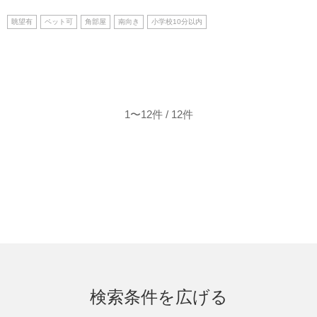
眺望有
ペット可
角部屋
南向き
小学校10分以内
1〜12件 / 12件
検索条件を広げる