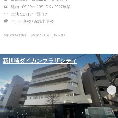
建物 109.29㎡ / 3SLDK / 2027年築
土地 53.71㎡ / 西向き
古川小学校 / 塚越中学校
買物施設10分以内
小学校10分以内
2区画以上
新川崎ダイカンプラザシティ