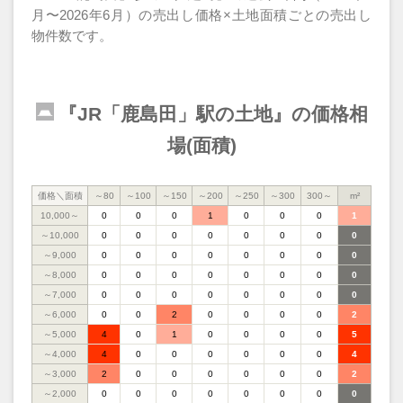
月〜2026年6月）の売出し価格×土地面積ごとの売出し
物件数です。
『JR「鹿島田」駅の土地』の価格相
場(面積)
価格＼面積
～80
～100
～150
～200
～250
～300
300～
m²
10,000～
0
0
0
1
0
0
0
1
～10,000
0
0
0
0
0
0
0
0
～9,000
0
0
0
0
0
0
0
0
～8,000
0
0
0
0
0
0
0
0
～7,000
0
0
0
0
0
0
0
0
～6,000
0
0
2
0
0
0
0
2
～5,000
4
0
1
0
0
0
0
5
～4,000
4
0
0
0
0
0
0
4
～3,000
2
0
0
0
0
0
0
2
～2,000
0
0
0
0
0
0
0
0