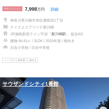
7,998
中古マンション
万円
詳細
神奈川県川崎市幸区鹿島田2丁目
ナイスエスアリーナ新川崎
JR湘南新宿ライン宇須『
新川崎駅
』 徒歩8分
建物 64.41㎡ / 3LDK / 2015年築 / 南向き
日吉小学校 / 日吉中学校
ペット可
角部屋
南向き
サウザンドシティ1番館