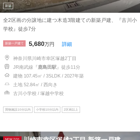
新築
全2区画の分譲地に建つ木造3階建ての新築戸建、『古川小
学校』徒歩7分
5,680
新築一戸建て
万円
詳細
神奈川県川崎市幸区塚越2丁目
JR南武線『
鹿島田駅
』徒歩11分
建物 107.45㎡ / 3SLDK / 2027年築
土地 52.84㎡ / 西向き
古川小学校 / 塚越中学校
買物施設10分以内
小学校10分以内
2区画以上
川崎市幸区塚越2丁目 新築一戸建
NEW 7/31