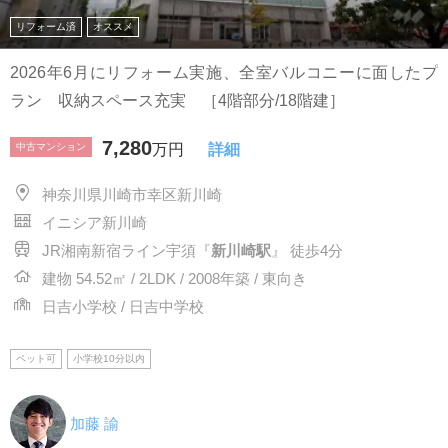
リフォーム済
オススメ
2026年6月にリフォーム実施、全室バルコニーに面したプ
ラン 収納スペース充実 ［4階部分/18階建］
7,280
中古マンション
万円
詳細
神奈川県川崎市幸区新川崎
イニシア新川崎
JR湘南新宿ライン宇須『
新川崎駅
』 徒歩4分
建物 54.52㎡ / 2LDK / 2008年築 / 東向き
日吉小学校 / 日吉中学校
ペット可
小学校10分以内
加藤 諭