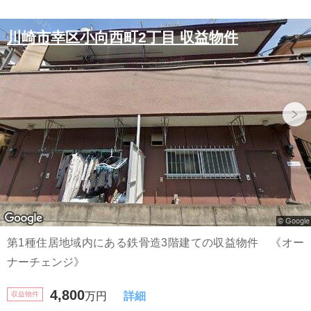
川崎市幸区小向西町2丁目 収益物件
第1種住居地域内にある鉄骨造3階建ての収益物件 《オー
ナーチェンジ》
4,800
収益物件
万円
詳細