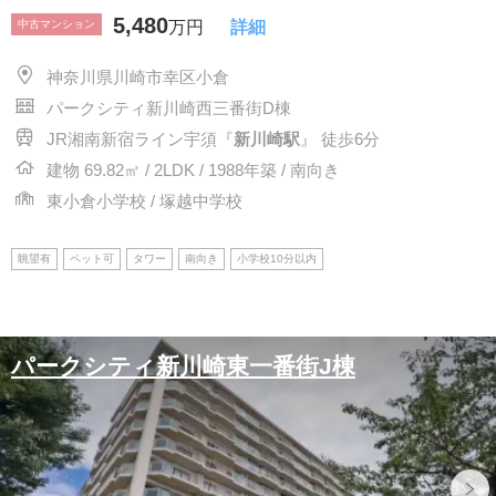
5,480
中古マンション
万円
詳細
神奈川県川崎市幸区小倉
パークシティ新川崎西三番街D棟
JR湘南新宿ライン宇須『
新川崎駅
』 徒歩6分
建物 69.82㎡ / 2LDK / 1988年築 / 南向き
東小倉小学校 / 塚越中学校
眺望有
ペット可
タワー
南向き
小学校10分以内
パークシティ新川崎東一番街J棟