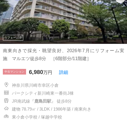
リフォーム済
南東向きで採光・眺望良好、2026年7月にリフォーム実
施 マルエツ徒歩8分 ［6階部分/11階建］
6,980
中古マンション
万円
詳細
神奈川県川崎市幸区小倉
パークシティ新川崎東一番街J棟
JR南武線『
鹿島田駅
』 徒歩8分
建物 78.79㎡ / 3LDK / 1986年築 / 南東向き
東小倉小学校 / 塚越中学校