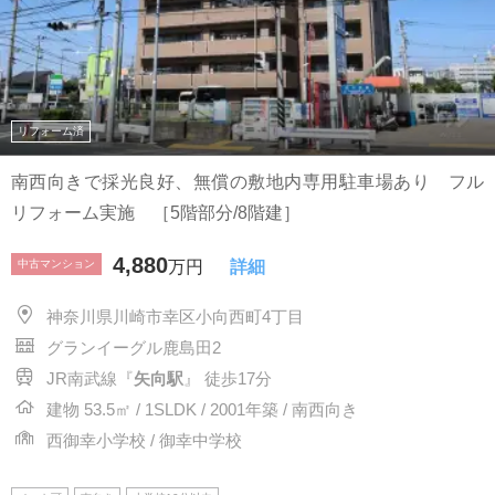
リフォーム済
南西向きで採光良好、無償の敷地内専用駐車場あり フル
リフォーム実施 ［5階部分/8階建］
4,880
中古マンション
万円
詳細
神奈川県川崎市幸区小向西町4丁目
グランイーグル鹿島田2
JR南武線『
矢向駅
』 徒歩17分
建物 53.5㎡ / 1SLDK / 2001年築 / 南西向き
西御幸小学校 / 御幸中学校