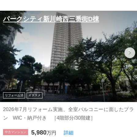
パークシティ新川崎西三番街D棟
リフォーム済
オススメ
2026年7月リフォーム実施、全室バルコニーに面したプラ
ン WIC・納戸付き ［4階部分/30階建］
5,980
中古マンション
万円
詳細