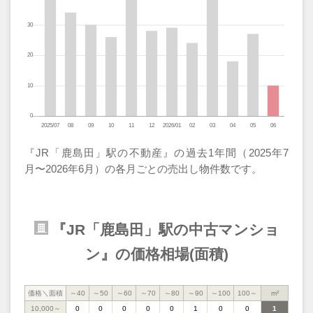
『JR「鹿島田」駅の不動産』の過去1年間（2025年7
月〜2026年6月）の各月ごとの売出し物件数です。
『JR「鹿島田」駅の中古マンショ
ン』の価格相場(面積)
価格＼面積
～40
～50
～60
～70
～80
～90
～100
100～
m²
10,000～
0
0
0
0
0
1
0
0
1