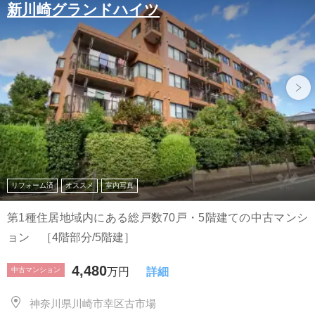
新川崎グランドハイツ
リフォーム済
オススメ
室内写真
第1種住居地域内にある総戸数70戸・5階建ての中古マンシ
ョン ［4階部分/5階建］
4,480
中古マンション
万円
詳細
神奈川県川崎市幸区古市場