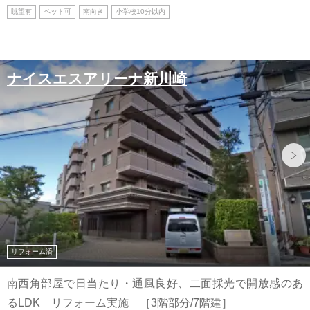
眺望有
ペット可
南向き
小学校10分以内
ナイスエスアリーナ新川崎
リフォーム済
南西角部屋で日当たり・通風良好、二面採光で開放感のあ
るLDK リフォーム実施 ［3階部分/7階建］