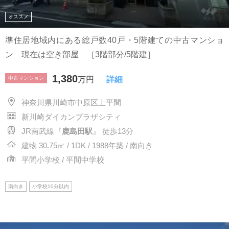
オススメ
準住居地域内にある総戸数40戸・5階建ての中古マンショ
ン 現在は空き部屋 ［3階部分/5階建］
1,380
中古マンション
万円
詳細
神奈川県川崎市中原区上平間
新川崎ダイカンプラザシティ
JR南武線『
鹿島田駅
』 徒歩13分
建物 30.75㎡ / 1DK / 1988年築 / 南向き
平間小学校 / 平間中学校
南向き
小学校10分以内