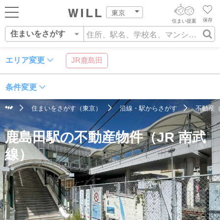
東京
保存
住まい提案
住まいをさがす
ログイン
AIウィルくんの提案
住まいをさがす
エリア変更
JR鹿島田
AI査定・チャット相談する
新規会員登録
営業所をさがす
条件変更
住まいをさがす
不動産エージェントの提案
住まいをさがす（東京）
沿線・駅からさがす
不動産（
スタッフをさがす
住所
沿線・駅
学校区
価格査定を依頼する
住まいを売る
鹿島田駅の不動産物件（JR 南武
相場データを依頼する
住まいをつくる
線）
店舗案内
スタッフ紹介