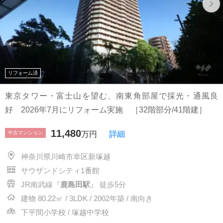
リフォーム済
東京タワー・富士山を望む、南東角部屋で採光・通風良
好 2026年7月にリフォーム実施 ［32階部分/41階建］
11,480
中古マンション
万円
詳細
神奈川県川崎市幸区新塚越
サウザンドシティ1番館
JR南武線『
鹿島田駅
』 徒歩5分
建物 80.22㎡ / 3LDK / 2002年築 / 南向き
下平間小学校 / 塚越中学校