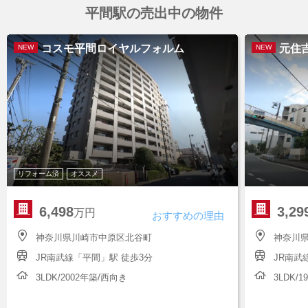
平間駅の売出中の物件
コスモ平間ロイヤルフォルム
元住
NEW
NEW
リフォーム済
オススメ
6,498
3,29
万円
おすすめの理由
神奈川県川崎市中原区北谷町
神奈川
JR南武線「平間」駅 徒歩3分
JR南武
3LDK/2002年築/西向き
3LDK/