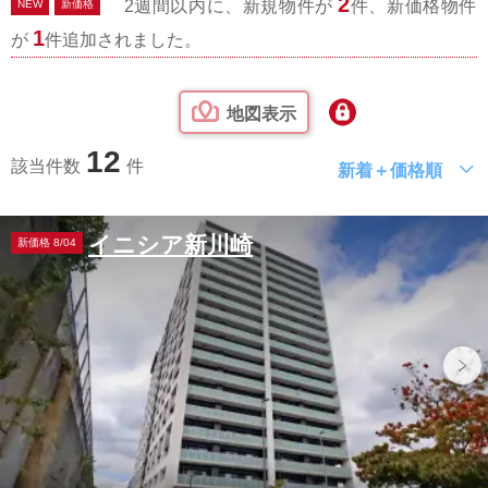
2
2週間以内に、新規物件が
件、新価格物件
NEW
新価格
1
が
件追加されました。
地図表示
12
該当件数
件
新着＋価格順
イニシア新川崎
新価格 8/04