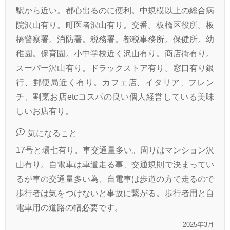
駅から近い。都心出るのに便利。中規模以上の総合病
院沢山有り。町医者沢山有り。交番。板橋区役所。板
橋警察署。消防署。税務署。都税事務所。保健所。幼
稚園。保育園。小中学校近く沢山有り。商店街有り。
スーパー沢山有り。ドラックストア有り。窓口有り銀
行、郵便局近く有り。カフェ店、イタリア、フレン
チ、割烹お店etcコスパの良い個人経営している美味
しいお店有り。
気になること
17号と環七有り。車交通量多い。周りはマンション沢
山有り。自電車は車道走る事、交通規則で決まってい
るが車の交通量多い為、自電車は歩道の方で走るので
歩行者は気をつけないと事故に繋がる。歩行者用と自
電車用の道路の幅必要です。
2025年3月