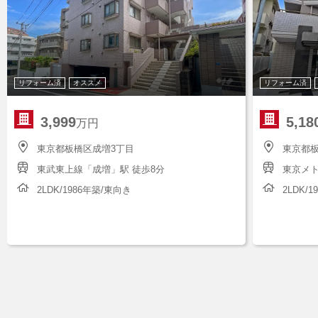
リフォーム済
オススメ
リフォーム済
3,999
5,18
万円
東京都板橋区成増3丁目
東京都板
東武東上線「成増」駅 徒歩8分
東京メト
2LDK/1986年築/東向き
2LDK/