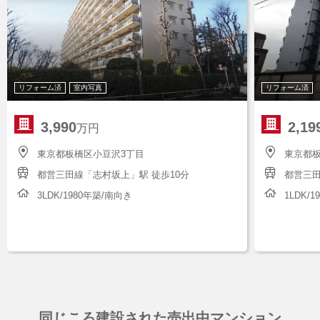
リフォーム済
室内写真
リフォーム済
3,990
2,19
万円
東京都板橋区小豆沢3丁目
東京都板
都営三田線「志村坂上」駅 徒歩10分
都営三田
3LDK/1980年築/南向き
1LDK/
同じころ建設された売出中マンション