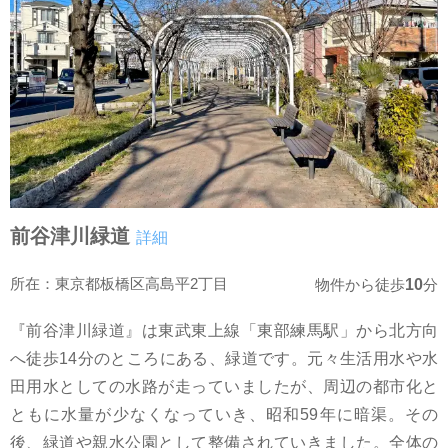
前谷津川緑道
詳細
所在：東京都板橋区高島平2丁目
10
物件から徒歩
分
『前谷津川緑道』は東武東上線「東部練馬駅」から北方向
へ徒歩14分のところにある、緑道です。元々生活用水や水
田用水としての水路が走っていましたが、周辺の都市化と
ともに水量が少なくなっていき、昭和59年に暗渠。その
後、緑道や親水公園として整備されていきました。全体の