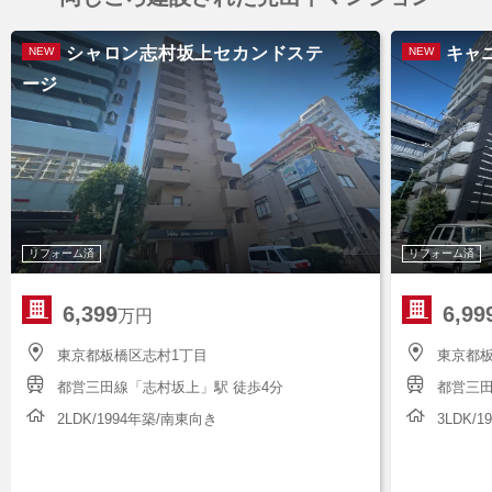
シャロン志村坂上セカンドステ
キャ
NEW
NEW
ージ
リフォーム済
リフォーム済
6,399
6,99
万円
東京都板橋区志村1丁目
東京都板
都営三田線「志村坂上」駅 徒歩4分
都営三田
2LDK/1994年築/南東向き
3LDK/