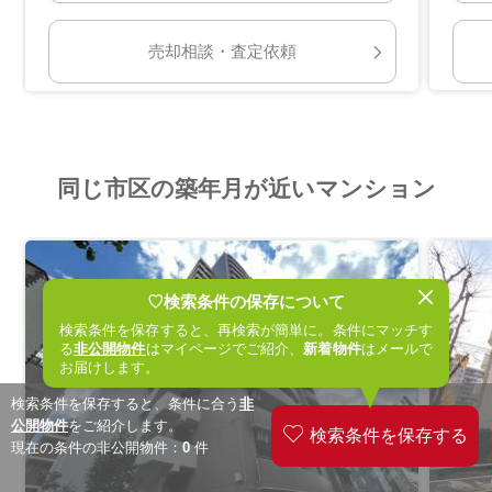
売却相談・査定依頼
同じ市区の築年月が近いマンション
♡検索条件の保存について
検索条件を保存すると、再検索が簡単に。条件にマッチす
る
非公開物件
はマイページでご紹介、
新着物件
はメールで
お届けします。
検索条件を保存すると、条件に合う
非
公開物件
をご紹介します。
現在の条件の非公開物件：
0
件