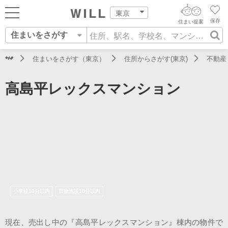
東京
保存
住まい提案
住まいをさがす
ログイン
AIウィルくんの提案
住まいをさがす
住まいをさがす（東京）
住所からさがす(東京)
不動産
AI査定・チャット相談する
新規会員登録
高島平レックスマンション
営業所をさがす
住まいをさがす
不動産エージェントの提案
スタッフをさがす
価格査定を依頼する
住まいを売る
相場データを依頼する
住まいをつくる
店舗案内
小学校10分以内
買物施設10分以内
スタッフ紹介
現在、売出し中の『高島平レックスマンション』棟内の物件で