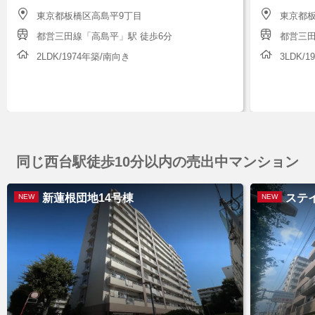
東京都板橋区高島平9丁目
東京都板
都営三田線「高島平」駅 徒歩6分
都営三田
2LDK/1974年築/南向き
3LDK/
同じ西台駅徒歩10分以内の売出中マンション
新蓮根団地14号棟
ステ
NEW
NEW