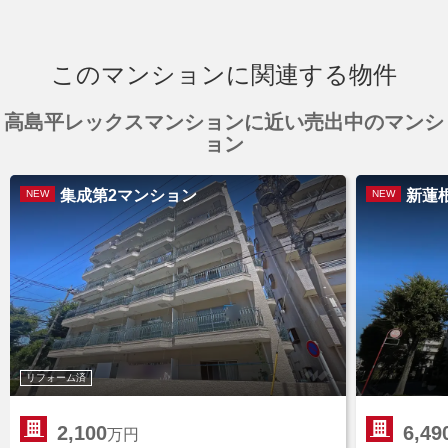
このマンションに関連する物件
高島平レックスマンションに近い売出中のマンシ
ョン
集成第2マンション
新蓮
NEW
NEW
リフォーム済
2,100
6,49
万円