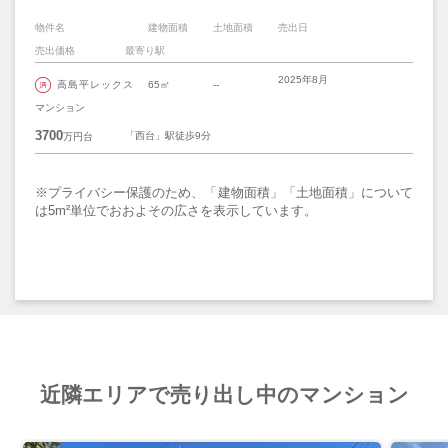
物件名
建物面積
土地面積
売出日
売出価格
最寄り駅
2025年8月
高島平レックス
65㎡
--
マンション
3700
「西台」駅徒歩9分
万円台
※プライバシー保護のため、「建物面積」「土地面積」について
は5m²単位でおおよその広さを表示しています。
近隣エリアで売り出し中のマンション