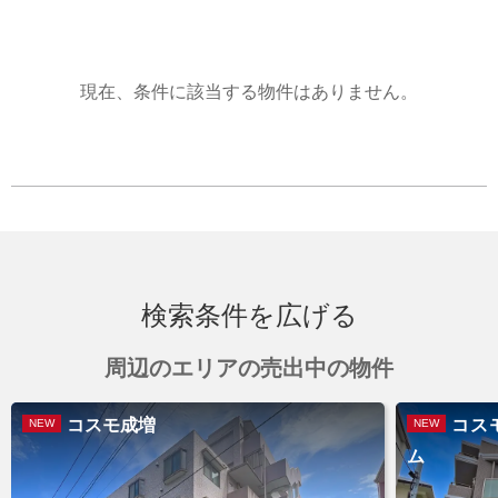
現在、条件に該当する物件はありません。
検索条件を広げる
周辺のエリアの売出中の物件
コスモ成増
コス
NEW
NEW
ム