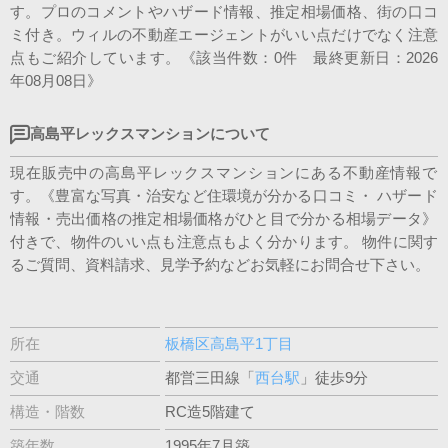
す。プロのコメントやハザード情報、推定相場価格、街の口コ
会社案内
ミ付き。ウィルの不動産エージェントがいい点だけでなく注意
点もご紹介しています。《該当件数：0件 最終更新日：2026
年08月08日》
高島平レックスマンションについて
現在販売中の高島平レックスマンションにある不動産情報で
す。《豊富な写真・治安など住環境が分かる口コミ・ ハザード
情報・売出価格の推定相場価格がひと目で分かる相場データ》
付きで、物件のいい点も注意点もよく分かります。 物件に関す
るご質問、資料請求、見学予約などお気軽にお問合せ下さい。
所在
板橋区高島平1丁目
交通
都営三田線「
西台駅
」徒歩9分
構造・階数
RC造5階建て
築年数
1995年7月築