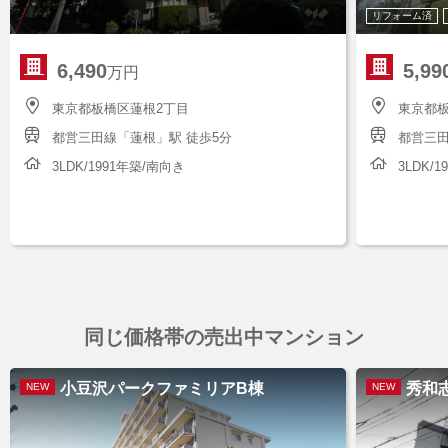
リフォーム済
6,490
5,99
万円
東京都板橋区蓮根2丁目
東京都板
都営三田線「蓮根」駅 徒歩5分
都営三田
3LDK/1991年築/南向き
3LDK/
同じ価格帯の売出中マンション
小豆沢パークファミリアB棟
秀和
NEW
NEW