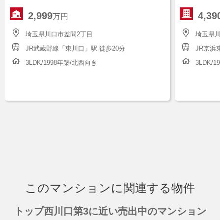
2,999
4,39
万円
埼玉県川口市差間2丁目
埼玉県川
JR武蔵野線「東川口」駅 徒歩20分
JR京浜
3LDK/1998年築/北西向き
3LDK/
このマンションに関連する物件
トップ西川口第3に近い売出中のマンション