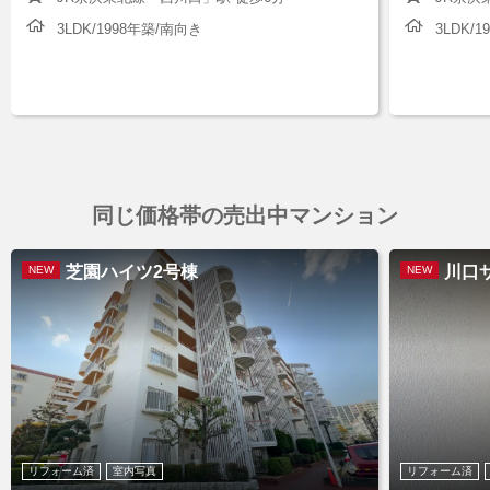
3LDK/1998年築/南向き
3LDK/
同じ価格帯の売出中マンション
芝園ハイツ2号棟
川口
NEW
NEW
リフォーム済
室内写真
リフォーム済