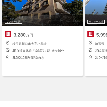
リフォーム済
リフォーム済
3,280
5,99
万円
埼玉県川口市大字小谷場
埼玉県川
JR京浜東北線「南浦和」駅 徒歩16分
JR京浜
3LDK/1988年築/南向き
2LDK/