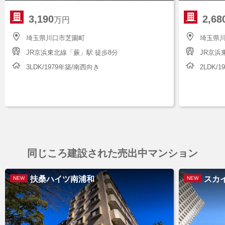
3,190
2,68
万円
埼玉県川口市芝園町
埼玉県川
JR京浜東北線「蕨」駅 徒歩8分
JR京浜
3LDK/1979年築/南西向き
2LDK/
同じころ建設された売出中マンション
扶桑ハイツ南浦和
スカ
NEW
NEW