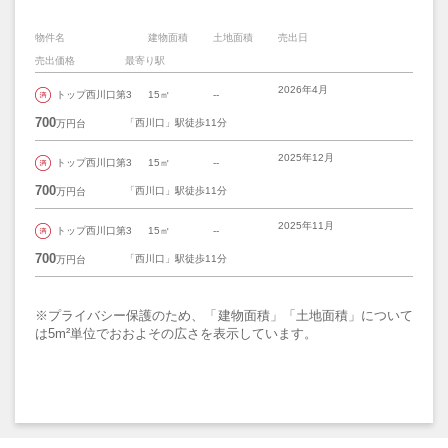
物件名
建物面積
土地面積
売出日
売出価格
最寄り駅
2026年4月
トップ西川口第3
15㎡
--
700
「西川口」駅徒歩11分
万円台
2025年12月
トップ西川口第3
15㎡
--
700
「西川口」駅徒歩11分
万円台
2025年11月
トップ西川口第3
15㎡
--
700
「西川口」駅徒歩11分
万円台
※プライバシー保護のため、「建物面積」「土地面積」について
は5m²単位でおおよその広さを表示しています。