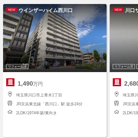
ウインザーハイム西川口
川口
NEW
NEW
リフォーム済
リフォーム済
1,490
2,68
万円
埼玉県川口市上青木1丁目
埼玉県川
JR京浜東北線「西川口」駅 徒歩24分
JR京浜
2LDK/1974年築/東向き
2LDK/