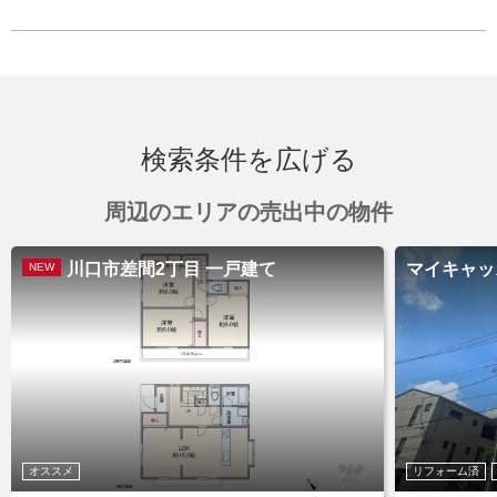
検索条件を広げる
周辺のエリアの売出中の物件
川口市差間2丁目 一戸建て
マイキャッ
NEW
オススメ
リフォーム済