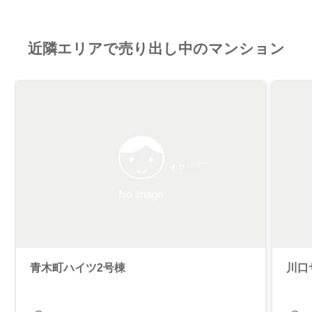
近隣エリアで売り出し中のマンション
青木町ハイツ2号棟
川口