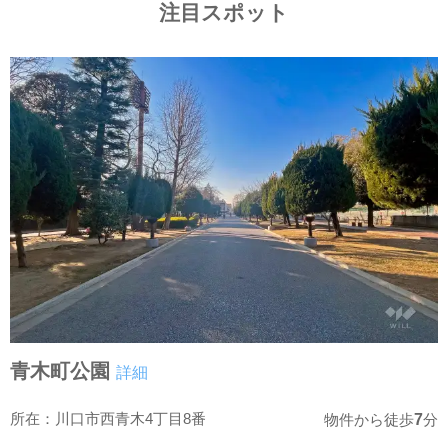
注目スポット
青木町公園
詳細
所在：川口市西青木4丁目8番
7
物件から徒歩
分