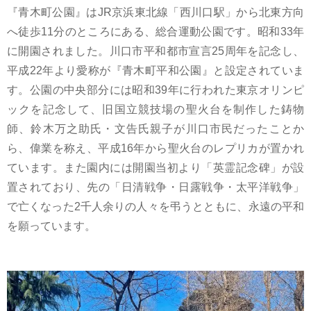
『青木町公園』はJR京浜東北線「西川口駅」から北東方向
へ徒歩11分のところにある、総合運動公園です。昭和33年
に開園されました。川口市平和都市宣言25周年を記念し、
平成22年より愛称が『青木町平和公園』と設定されていま
す。公園の中央部分には昭和39年に行われた東京オリンピ
ックを記念して、旧国立競技場の聖火台を制作した鋳物
師、鈴木万之助氏・文告氏親子が川口市民だったことか
ら、偉業を称え、平成16年から聖火台のレプリカが置かれ
ています。また園内には開園当初より「英霊記念碑」が設
置されており、先の「日清戦争・日露戦争・太平洋戦争」
で亡くなった2千人余りの人々を弔うとともに、永遠の平和
を願っています。