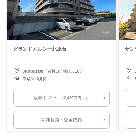
グランドメルシー北原台
サン
JR武蔵野線「東川口」駅徒歩18分
平成6年9月築
2
販売中
件
（2,480万円～）
売却相談・査定依頼