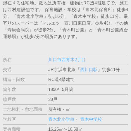
混在する住宅地。敷地は所有権。建物はRC造4階建てで、施工
は西村建設他です。 保育施設・学校は『青木北保育所』徒歩4
分、『青木北小学校』徒歩6分、『青木中学校』徒歩11分。最
寄りのスーパーは『マルエツ 西川口東口店』徒歩4分。その他
『寿康会病院』が徒歩2分、『青木町公園』と『青木町公園総合
運動場』が徒歩7分の場所にあります。
所在
川口市西青木2丁目
交通
JR京浜東北線「
西川口駅
」徒歩11分
構造・階数
RC造4階建て
築年数
1990年5月築
総戸数
39戸
土地権利・敷地面積
所有権・㎡
学校区
青木北小学校
・
青木中学校
専有面積
16.25㎡〜16.58㎡