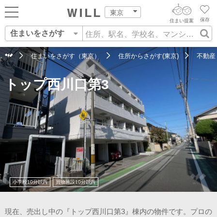
東京
保存
住まい提案
住まいをさがす
ログイン
AIウィルくんの提案
住まいをさがす
住まいをさがす（東京）
住所からさがす(東京)
不動産
AI査定・チャット相談する
新規会員登録
トップ西川口第3
営業所をさがす
住まいをさがす
不動産エージェントの提案
スタッフをさがす
価格査定を依頼する
住まいを売る
相場データを依頼する
住まいをつくる
店舗案内
小学校10分以内
買物施設10分以内
スタッフ紹介
現在、売出し中の『トップ西川口第3』棟内の物件です。プロの