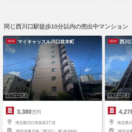
同じ西川口駅徒歩10分以内の売出中マンション
マイキャッスル川口並木町
西川
NEW
NEW
リフォーム済
リフォーム済
3,380
4,27
万円
埼玉県川口市並木2丁目
埼玉県川
JR京浜東北線「西川口」駅 徒歩6分
JR京浜