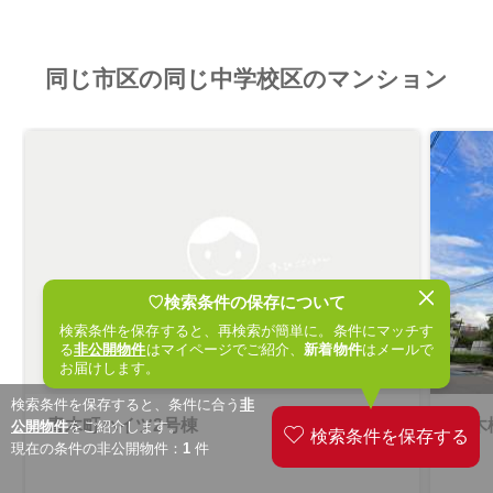
同じ市区の同じ中学校区のマンション
♡検索条件の保存について
検索条件を保存すると、再検索が簡単に。条件にマッチす
る
非公開物件
はマイページでご紹介、
新着物件
はメールで
お届けします。
検索条件を保存すると、条件に合う
非
青木町ハイツ2号棟
青木
公開物件
をご紹介します。
現在の条件の非公開物件：
1
件