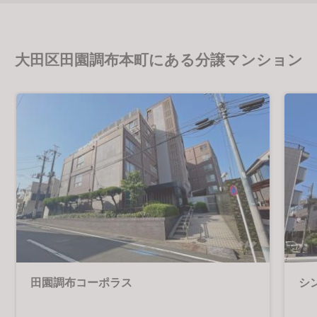
大田区田園調布本町にある分譲マンション
田園調布コーポラス
シ