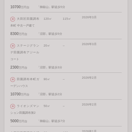
10700
「御嶽山」駅徒歩5分
万円台
2026年3月
大田区田園調布
120㎡
115㎡
本町 中古一戸建て
8300
「沼部」駅徒歩5分
万円台
2026年3月
ステージグラン
20㎡
--
デ田園調布アジール
コート
2300
「沼部」駅徒歩3分
万円台
2026年2月
田園調布本町ガ
90㎡
--
ーデンハウス
10700
「沼部」駅徒歩2分
万円台
2026年2月
ライオンズマン
50㎡
--
ション田園調布第2
5000
「御嶽山」駅徒歩7分
万円台
2026年1月