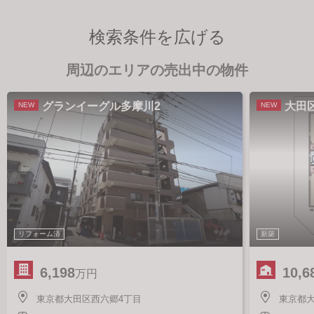
検索条件を広げる
周辺のエリアの売出中の物件
グランイーグル多摩川2
大田
NEW
NEW
リフォーム済
新築
6,198
10,6
万円
東京都大田区西六郷4丁目
東京都