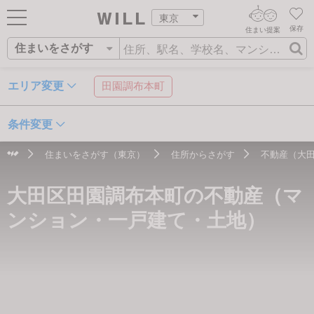
東京
保存
住まい提案
住まいをさがす
ログイン
AIウィルくんの提案
住まいをさがす
エリア変更
田園調布本町
AI査定・チャット相談する
新規会員登録
営業所をさがす
条件変更
住まいをさがす
不動産エージェントの提案
住まいをさがす（東京）
住所からさがす
不動産（大
スタッフをさがす
住所
沿線・駅
学校区
価格査定を依頼する
住まいを売る
大田区田園調布本町の不動産（マ
相場データを依頼する
住まいをつくる
ンション・一戸建て・土地）
店舗案内
スタッフ紹介