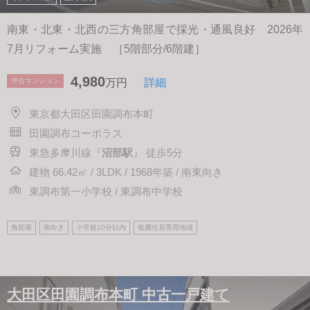
南東・北東・北西の三方角部屋で採光・通風良好 2026年
7月リフォーム実施 ［5階部分/6階建］
4,980
中古マンション
万円
詳細
東京都大田区田園調布本町
田園調布コーポラス
東急多摩川線『
沼部駅
』 徒歩5分
建物 66.42㎡ / 3LDK / 1968年築 / 南東向き
東調布第一小学校 / 東調布中学校
角部屋
南向き
小学校10分以内
低層住居専用地域
大田区田園調布本町 中古一戸建て