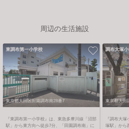
周辺の生活施設
東調布第一小学校
調布大塚小
東京都大田区田園調布南28番7
東京都大田区
『東調布第一小学校』は、東急多摩川線「沼部
『調布大塚
駅」から東方向へ徒歩7分、「田園調布南」に
塚駅」から