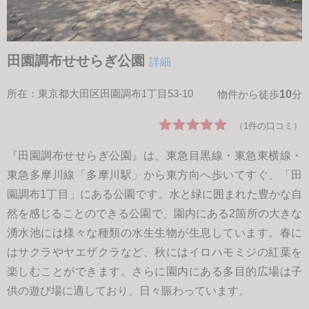
田園調布せせらぎ公園
詳細
所在：東京都大田区田園調布1丁目53-10
10
物件から徒歩
分
（1件の口コミ）
『田園調布せせらぎ公園』は、東急目黒線・東急東横線・
東急多摩川線「多摩川駅」から東方向へ歩いてすぐ、「田
園調布1丁目」にある公園です。水と緑に囲まれた豊かな自
然を感じることのできる公園で、園内にある2箇所の大きな
湧水池には様々な種類の水生生物が生息しています。春に
はサクラやヤエザクラなど、秋にはイロハモミジの紅葉を
楽しむことができます。さらに園内にある多目的広場は子
供の遊び場に適しており、日々賑わっています。