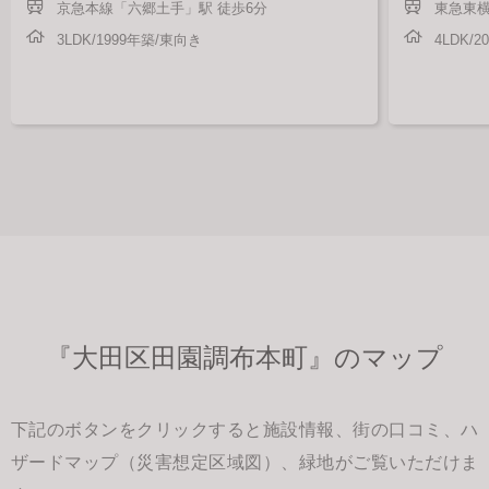
京急本線「六郷土手」駅 徒歩6分
東急東横
3LDK/1999年築/東向き
4LDK/
『大田区田園調布本町』のマップ
下記のボタンをクリックすると施設情報、街の口コミ、ハ
ザードマップ（災害想定区域図）、緑地がご覧いただけま