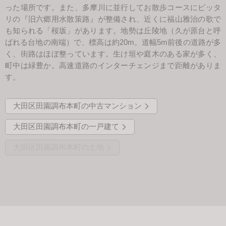
った場所です。また、多摩川に並行してお散歩コースにピッタ
リの『旧六郷用水散策路』が整備され、近くに福山雅治の歌で
も知られる「桜坂」があります。地勢は丘陵地（久が原台と呼
ばれる台地の南端）で、標高は約20m。道幅5m前後の道路が多
く、街路はほぼ整っています。生け垣や庭木のある家が多く、
町中は緑豊か。高速道路のインターチェンジまで距離がありま
す。
大田区田園調布本町の中古マンション
大田区田園調布本町の一戸建て
大田区田園調布本町の土地