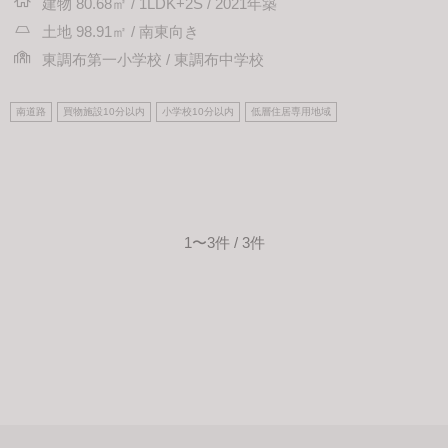
建物 80.68㎡ / 1LDK+2S / 2021年築
土地 98.91㎡ / 南東向き
東調布第一小学校 / 東調布中学校
南道路
買物施設10分以内
小学校10分以内
低層住居専用地域
1〜3件 / 3件