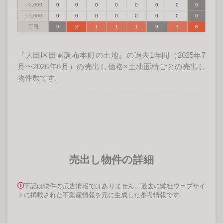
～2,000
0
0
0
0
0
0
0
0
～1,000
0
0
0
0
0
0
0
0
万円
0
2
1
1
1
0
1
6
『大田区田園調布本町の土地』の過去1年間（2025年7
月〜2026年6月）の売出し価格×土地面積ごとの売出し
物件数です。
売出し物件の詳細
下記は物件の広告情報ではありません。過去に弊社ウェブサイ
トに掲載された不動産情報を元に生成した参考情報です。