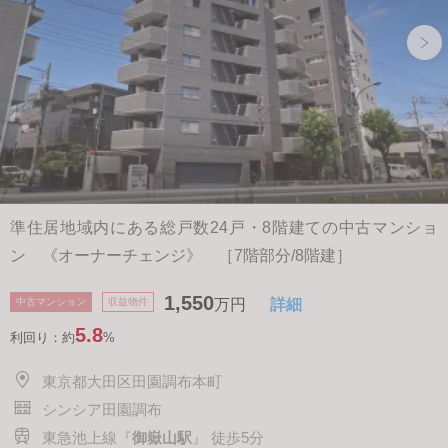
準住居地域内にある総戸数24戸・8階建ての中古マンショ
ン 《オーナーチェンジ》 ［7階部分/8階建］
1,550
中古マンション
収益物件
万円
詳細
5.8
利回り：約
%
東京都大田区田園調布本町
シンシア田園調布
東急池上線『
御嶽山駅
』 徒歩5分