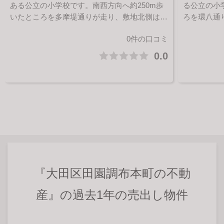
ある公立の小学校です。南西方向へ約250m歩
る公立の小
いたところを多摩堤通りが走り、敷地北側は道
ろを環八通
路を挟んで『大田区立東調布中学校』に面して
たところに
0件の口コミ
います。1878年に『東京府荏原郡下沼部村公
年に『東京
立小学校』として開校しました。「よく考え、
しました。
0.0
工夫する子に育てる」を教育目標としていま
育目標とし
す。
『大田区田園調布本町の不動
産』の過去1年の売出し物件