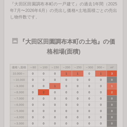
『大田区田園調布本町の一戸建て』の過去1年間（2025
年7月〜2026年6月）の売出し価格×土地面積ごとの売出
し物件数です。
『大田区田園調布本町の土地』の価
格相場(面積)
価格＼面積
～80
～100
～150
～200
～250
～300
300～
m²
10,000～
0
0
0
1
1
0
1
3
～10,000
0
0
0
0
0
0
0
0
～9,000
0
0
1
0
0
0
0
1
～8,000
0
2
0
0
0
0
0
2
～7,000
0
0
0
0
0
0
0
0
～6,000
0
0
0
0
0
0
0
0
～5,000
0
0
0
0
0
0
0
0
～4,000
0
0
0
0
0
0
0
0
～3,000
0
0
0
0
0
0
0
0