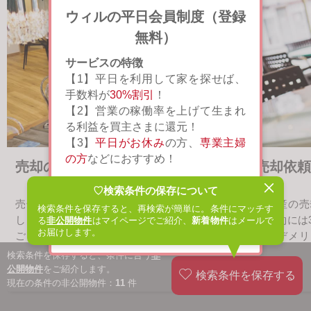
ウィルの平日会員制度（登録
無料）
サービスの特徴
【1】平日を利用して家を探せば、
手数料が
30%割引
！
【2】営業の稼働率を上げて生まれ
る利益を買主さまに還元！
【3】
平日がお休み
の方、
専業主婦
の方
などにおすすめ！
売却の流れ
売却依頼
♡検索条件の保存について
閉じる
詳しく見る
売却の開始前から売買契約が成立し、お引渡
不動産の売
検索条件を保存すると、再検索が簡単に。条件にマッチす
しまでの流れをまとめています。各ステップ
ぶ契約には
る
非公開物件
はマイページでご紹介、
新着物件
はメールで
次回から表示しない
お届けします。
ごとのポイントや弊社が行うサービスについ
ト、デメリ
てご確認下さい。
て紹介して
検索条件を保存すると、条件に合う
非
公開物件
をご紹介します。
現在の条件の非公開物件：
11
件