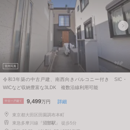
室内写真
令和3年築の中古戸建、南西向きバルコニー付き SIC・
WICなど収納豊富な3LDK 複数沿線利用可能
9,499
中古一戸建て
万円
詳細
東京都大田区田園調布本町
東急多摩川線『
沼部駅
』 徒歩5分