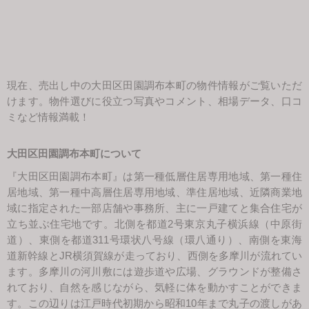
会社案内
現在、売出し中の大田区田園調布本町の物件情報がご覧いただ
けます。物件選びに役立つ写真やコメント、相場データ、口コ
ミなど情報満載！
大田区田園調布本町について
『大田区田園調布本町』は第一種低層住居専用地域、第一種住
居地域、第一種中高層住居専用地域、準住居地域、近隣商業地
域に指定された一部店舗や事務所、主に一戸建てと集合住宅が
立ち並ぶ住宅地です。北側を都道2号東京丸子横浜線（中原街
道）、東側を都道311号環状八号線（環八通り）、南側を東海
道新幹線とJR横須賀線が走っており、西側を多摩川が流れてい
ます。多摩川の河川敷には遊歩道や広場、グラウンドが整備さ
れており、自然を感じながら、気軽に体を動かすことができま
す。この辺りは江戸時代初期から昭和10年まで丸子の渡しがあ