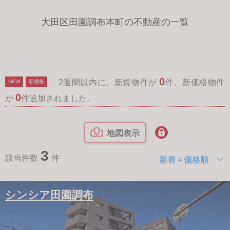
大田区田園調布本町の不動産の一覧
0
2週間以内に、新規物件が
件、新価格物件
NEW
新価格
0
が
件追加されました。
地図表示
3
該当件数
件
新着＋価格順
シンシア田園調布