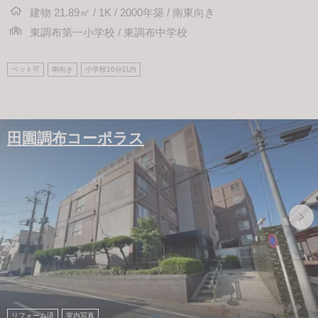
建物 21.89㎡ / 1K / 2000年築 / 南東向き
東調布第一小学校 / 東調布中学校
ペット可
南向き
小学校10分以内
田園調布コーポラス
リフォーム済
室内写真