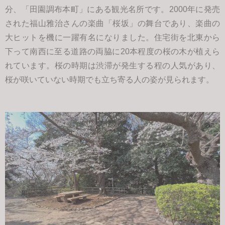
分、「田園調布本町」にある観光名所です。2000年に発売
された福山雅治さんの楽曲「桜坂」の舞台であり、楽曲の
大ヒットを機に一躍有名になりました。住宅街を北東から
下って南西に至る道路の両脇に20本程度の桜の木が植えら
れています。桜の時期は渋滞が発生する程の人気があり、
桜が咲いていない時期でも立ち寄る人の姿が見られます。