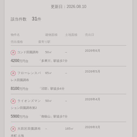
更新日：2026.08.10
31
該当件数
件
物件名
建物面積
土地面積
売出日
売出価格
最寄り駅
2026年6月
コンド田園調布
50㎡
--
4200
「多摩川」駅徒歩7分
万円台
2026年5月
フローレンスパ
65㎡
--
レス田園調布
8100
「沼部」駅徒歩4分
万円台
2026年4月
ライオンズマン
50㎡
--
ション田園調布第2
5900
「御嶽山」駅徒歩7分
万円台
2026年3月
大田区田園調布
--
165㎡
本町 土地