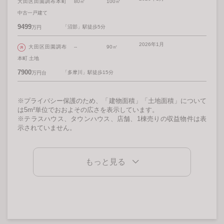
大田区田園調布本町
80㎡
100㎡
中古一戸建て
9499
「沼部」駅徒歩5分
万円
2026年1月
大田区田園調布
--
90㎡
本町 土地
7900
「多摩川」駅徒歩15分
万円台
※プライバシー保護のため、「建物面積」「土地面積」について
は5m²単位でおおよその広さを表示しています。
※テラスハウス、タウンハウス、店舗、1棟売りの収益物件は表
示されていません。
もっと見る