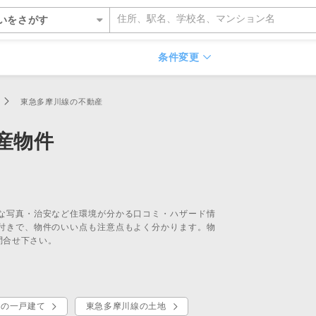
いをさがす
いをさがす
条件変更
所をさがす
東急多摩川線の不動産
住所
沿線・駅
学校区
ッフをさがす
産物件
を検索する
ルが選ばれる5つの理由
ルが選ばれる理由
都
い・暮らしのサポート
紹介
特集
特集
デザイン・コンサルティン
投資家情報
らさがす
数料が最大半額
ワークで住まい作りをサポート
営業所
のスタッフ
介
平日の家探しで仲介手数料30%O
ウィルの不動産買取
お客さまの声（リフォーム）
ウィルスタジオのスタッフ
投資家情報
TOP
TOP
駅からさがす
い人が集まる3つの理由
ーム一体型住宅ローン
丘営業所
空間デザインのスタッフ
トップサービス
新着物件お知らせメール
価格査定サービス
ウィルの中古×リフォームの本
IRニュース
な写真・治安など住環境が分かる口コミ・ハザード情
からさがす
の魅力を引き出す宣伝力
様子を共有するイエナカログ
川営業所
ルフィナンシャルコミュニケーシ
流通事業
相場データ提供サービス
AI査定＋チャット相談
知っておきたいトラブル
投資家の皆様へ
付きで、物件のいい点も注意点もよく分かります。物
問合せ下さい。
のスタッフ
らさがす
で売却をサポート
自社施工・自社管理体制
営業所
ーム・リノベーション事業
買替えシミュレーション
相場データ提供サービス
購入時・購入後のサポート
決算発表
物件をさがす
検査と保証サービス
業所
譲事業
買替え成功のポイント
買替えシミュレーション
リフォームするときに役立つ読
IRカレンダー
件をさがす
業所
ナンシャルプランニング事業
不動産相場価格推定システム
お客さまの声（売却）
IRライブラリー
線の一戸建て
東急多摩川線の土地