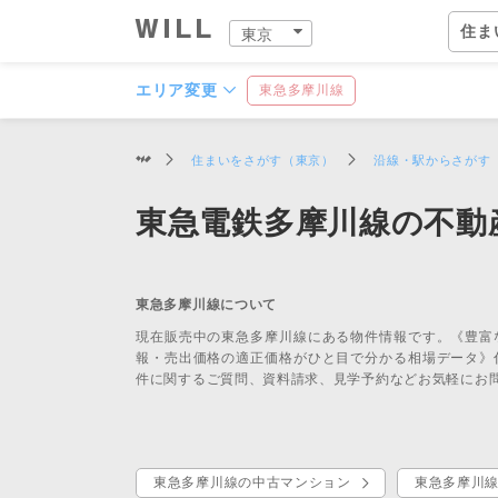
住ま
東京
住ま
購入：住まいをさがす
住まいをつくる
店舗案内
スタッフをさがす
会社案内
エリア変更
東急多摩川線
営業
住まいをさがす（東京）
沿線・駅からさがす
スタ
中古×リフォーム
企業情報
東急電鉄多摩川線の不動
物件
ウィ
ウィ
東京
住ま
事業
住まいをさがす（東京）
住まいを売る（東京）
中古×リフォーム（東京）
東京の店舗一覧
ウィルグループの全スタッフ
企業情報
住所か
仲介手
チーム
恵比寿
ウィル
事業紹
TOP
TOP
TOP
TOP
TOP
TOP
東急多摩川線について
相場と買いたい人を調べる
リフォーム事例集
会社概要
沿線・
買いた
リフォ
自由が
ウィル
ワンス
現在販売中の東急多摩川線にある物件情報です。《豊富
中古×リフォームとは
トップメッセージ
学校区
住まい
工事の
二子玉
ウィ
不動産
報・売出価格の適正価格がひと目で分かる相場データ》
件に関するご質問、資料請求、見学予約などお気軽にお
ョンズ
歴史・沿革
特徴か
チーム
安心の
北千住
リフォ
組織図
投資用
建物の
赤羽営
開発分
開発分譲実績
新着物
中野営
ファイ
東急多摩川線の中古マンション
東急多摩川