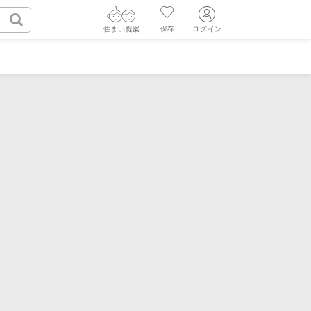
住まい提案
保存
ログイン
ログイン
ログイン
AIウィルくんの提案
新規会員登録
AI査定・チャット相談する
新規会員登録
グ
読みもの
ニュースリリース
不動産エージェントの提案
FF
購入に関する問合せ
不動産売却の流れ
リフォームに関する問合せ
すべてのニュースリリース
価格査定を依頼する
売却依頼時の契約の種類
相場データを依頼する
売却成功のコツ
買替え成功のポイント
みもの
不動産の売却Q&A
マンガで分かる住まいの売却