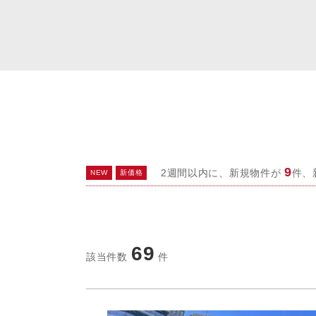
本社へのアクセス
価格変
茗荷谷
家具事
採用情報
設備か
赤坂見
賃貸事
CSR活動
シンプ
広告代
ウィルのストーリー
コンサ
会社への問合せ
デジタ
9
2週間以内に、新規物件が
件、
NEW
新価格
69
該当件数
件