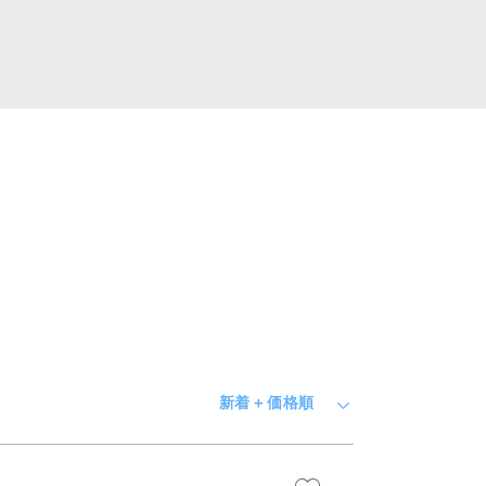
ピッタリ売却スタイル診断
売却に関する問合せ
みもの
もの
新着＋価格順