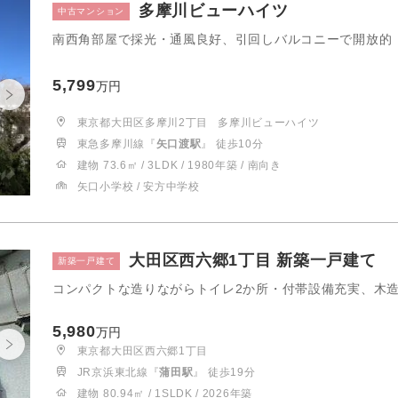
多摩川ビューハイツ
中古マンション
南西角部屋で採光・通風良好、引回しバルコニーで開放的 
5,799
万円
東京都大田区多摩川2丁目
多摩川ビューハイツ
東急多摩川線『
矢口渡駅
』 徒歩10分
建物 73.6㎡ / 3LDK / 1980年築 / 南向き
矢口小学校 / 安方中学校
大田区西六郷1丁目 新築一戸建て
新築一戸建て
コンパクトな造りながらトイレ2か所・付帯設備充実、木造
5,980
万円
東京都大田区西六郷1丁目
JR京浜東北線『
蒲田駅
』 徒歩19分
建物 80.94㎡ / 1SLDK / 2026年築