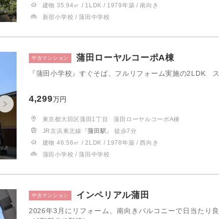
建物 35.94㎡ / 1LDK / 1979年築 / 南向き
新宿小学校 / 蒲田中学校
蒲田ローヤルコーポA棟
中古マンション
『蒲田小学校』すぐそば、フルリフォーム実施の2LDK ス
4,299
万円
東京都大田区蒲田1丁目
蒲田ローヤルコーポA棟
JR京浜東北線『
蒲田駅
』 徒歩7分
建物 46.56㎡ / 2LDK / 1978年築 / 西向き
蒲田小学校 / 蒲田中学校
インペリアル蒲田
中古マンション
2026年3月にリフォーム、南向きバルコニーで日当た