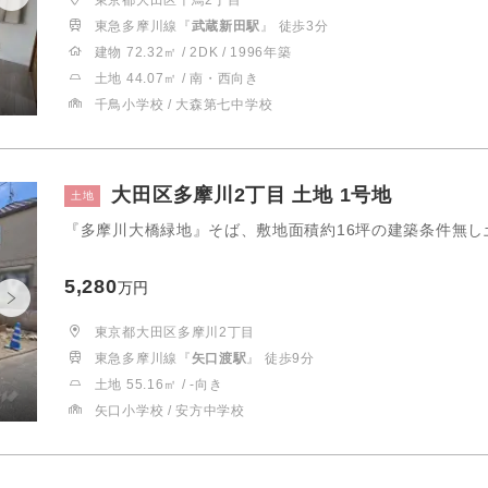
東京都大田区千鳥2丁目
東急多摩川線『
武蔵新田駅
』 徒歩3分
建物 72.32㎡ / 2DK / 1996年築
土地 44.07㎡ / 南・西向き
千鳥小学校 / 大森第七中学校
大田区多摩川2丁目 土地 1号地
土地
『多摩川大橋緑地』そば、敷地面積約16坪の建築条件無し
5,280
万円
東京都大田区多摩川2丁目
東急多摩川線『
矢口渡駅
』 徒歩9分
土地 55.16㎡ / -向き
矢口小学校 / 安方中学校