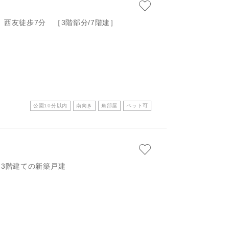
西友徒歩7分 ［3階部分/7階建］
公園10分以内
南向き
角部屋
ペット可
3階建ての新築戸建