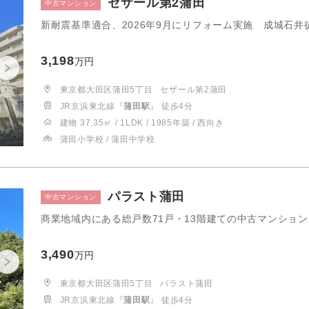
セザール第2蒲田
中古マンション
新耐震基準適合、2026年9月にリフォーム実施 成城石井徒
3,198
万円
東京都大田区蒲田5丁目
セザール第2蒲田
JR京浜東北線『
蒲田駅
』 徒歩4分
建物 37.35㎡ / 1LDK / 1985年築 / 西向き
蒲田小学校 / 蒲田中学校
パラスト蒲田
中古マンション
商業地域内にある総戸数71戸・13階建ての中古マンション 
3,490
万円
東京都大田区蒲田5丁目
パラスト蒲田
JR京浜東北線『
蒲田駅
』 徒歩4分