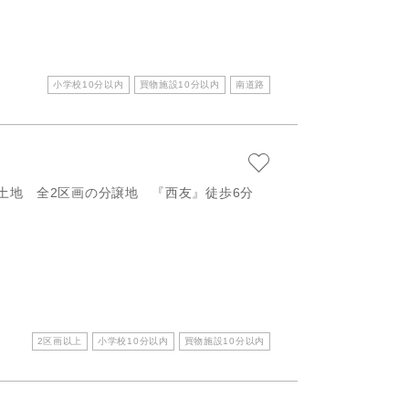
小学校10分以内
買物施設10分以内
南道路
土地 全2区画の分譲地 『西友』徒歩6分
2区画以上
小学校10分以内
買物施設10分以内