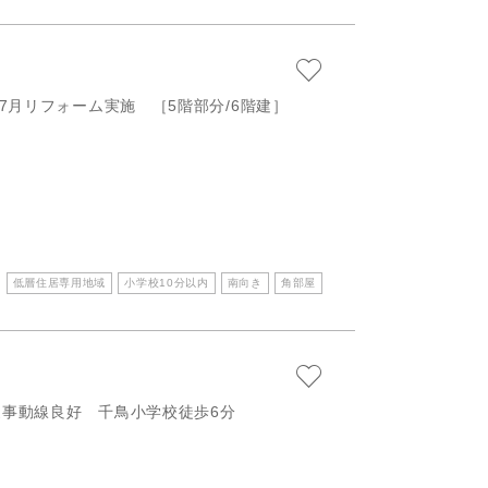
7月リフォーム実施 ［5階部分/6階建］
低層住居専用地域
小学校10分以内
南向き
角部屋
家事動線良好 千鳥小学校徒歩6分