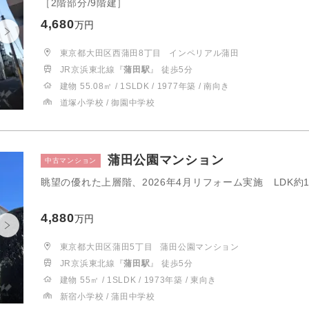
［2階部分/9階建］
4,680
万円
東京都大田区西蒲田8丁目
インペリアル蒲田
JR京浜東北線『
蒲田駅
』 徒歩5分
建物 55.08㎡ / 1SLDK / 1977年築 / 南向き
道塚小学校 / 御園中学校
蒲田公園マンション
中古マンション
眺望の優れた上層階、2026年4月リフォーム実施 LDK約
4,880
万円
東京都大田区蒲田5丁目
蒲田公園マンション
JR京浜東北線『
蒲田駅
』 徒歩5分
建物 55㎡ / 1SLDK / 1973年築 / 東向き
新宿小学校 / 蒲田中学校