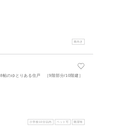
南向き
18帖のゆとりある住戸 ［9階部分/10階建］
小学校10分以内
ペット可
眺望有