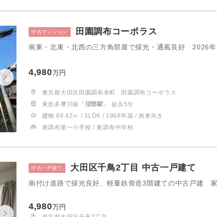
田園調布コーポラス
中古マンション
南東・北東・北西の三方角部屋で採光・通風良好 2026年
4,980
万円
東京都大田区田園調布本町
田園調布コーポラス
東急多摩川線『
沼部駅
』 徒歩5分
建物 66.42㎡ / 3LDK / 1968年築 / 南東向き
東調布第一小学校 / 東調布中学校
大田区千鳥2丁目 中古一戸建て
中古一戸建て
南付け道路で採光良好、軽量鉄骨造3階建ての中古戸建 
4,980
万円