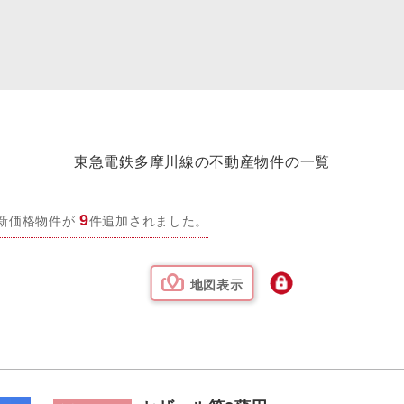
更物件をさがす
営業所
業
購入時・購入後のサポート
売主さま向けのサービス
電子公告
らさがす
附営業所
業
不動産用語
割引サービスの案内
株式関連情報
ル検索
理・クリエイティブ事業
住まいをさがすときに役立つ読
住まいを売るときに役立つ読み
会社見学会
ルティング事業
IRに関する問合せ
ルマーケティング事業
東急電鉄多摩川線の不動産物件の一覧
9
新価格物件が
件追加されました。
地図表示