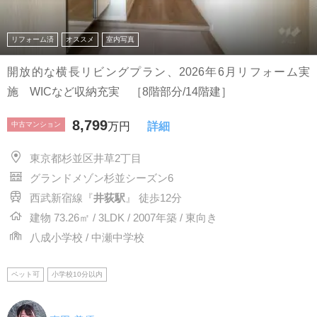
リフォーム済
オススメ
室内写真
開放的な横長リビングプラン、2026年6月リフォーム実
施 WICなど収納充実 ［8階部分/14階建］
8,799
中古マンション
万円
詳細
東京都杉並区井草2丁目
グランドメゾン杉並シーズン6
西武新宿線『
井荻駅
』 徒歩12分
建物 73.26㎡ / 3LDK / 2007年築 / 東向き
八成小学校 / 中瀬中学校
ペット可
小学校10分以内