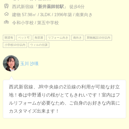
西武新宿線『
新井薬師前駅
』 徒歩6分
建物 57.98㎡ / 3LDK / 1996年築 / 南東向き
令和小学校 / 第五中学校
眺望有
ペット可
角部屋
リフォーム向き
南向き
買物施設10分以内
小学校10分以内
ウィルの分譲
玉川 沙瑛
西武新宿線、JR中央線の2沿線の利用が可能な好立
地！春は中野通りの桜がとてもきれいです！室内はフ
ルリフォームが必要なため、ご自身のお好きな内装に
カスタマイズ出来ます！