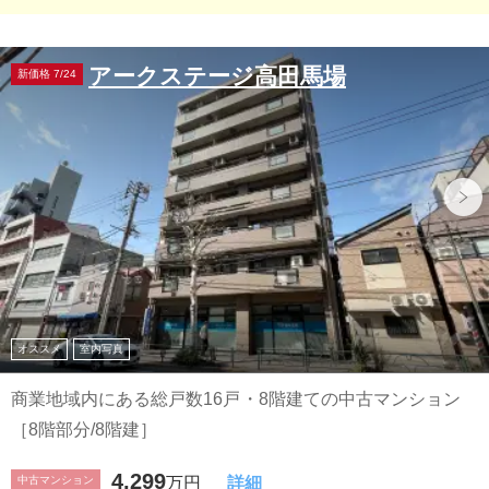
アークステージ高田馬場
新価格 7/24
オススメ
室内写真
商業地域内にある総戸数16戸・8階建ての中古マンション
［8階部分/8階建］
4,299
中古マンション
万円
詳細