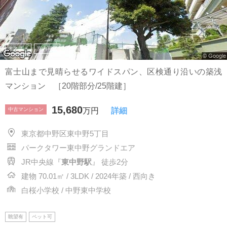
オススメ
室内写真
富士山まで見晴らせるワイドスパン、区検通り沿いの築浅
マンション ［20階部分/25階建］
15,680
中古マンション
万円
詳細
東京都中野区東中野5丁目
パークタワー東中野グランドエア
JR中央線『
東中野駅
』 徒歩2分
建物 70.01㎡ / 3LDK / 2024年築 / 西向き
白桜小学校 / 中野東中学校
眺望有
ペット可