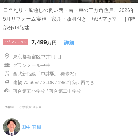
日当たり・風通しの良い西・南・東の三方角住戸、2026年
5月リフォーム実施 家具・照明付き 現況空き室 ［7階
部分/14階建］
7,499
中古マンション
万円
詳細
東京都新宿区中井1丁目
グランメール中井
西武新宿線『
中井駅
』 徒歩2分
建物 70.66㎡ / 2LDK / 1982年築 / 西向き
落合第五小学校 / 落合第二中学校
角部屋
小学校10分以内
田中 直樹