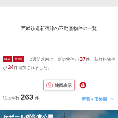
西武鉄道新宿線の不動産物件の一覧
37
2週間以内に、新規物件が
件、新価格物件
NEW
新価格
34
が
件追加されました。
地図表示
263
該当件数
件
新着＋価格順
セザール哲学堂公園