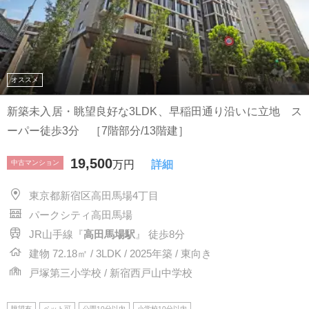
オススメ
新築未入居・眺望良好な3LDK、早稲田通り沿いに立地 ス
ーパー徒歩3分 ［7階部分/13階建］
19,500
中古マンション
万円
詳細
東京都新宿区高田馬場4丁目
パークシティ高田馬場
JR山手線『
高田馬場駅
』 徒歩8分
建物 72.18㎡ / 3LDK / 2025年築 / 東向き
戸塚第三小学校 / 新宿西戸山中学校
眺望有
ペット可
公園10分以内
小学校10分以内