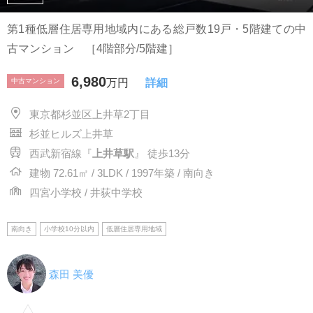
第1種低層住居専用地域内にある総戸数19戸・5階建ての中
古マンション ［4階部分/5階建］
6,980
中古マンション
万円
詳細
東京都杉並区上井草2丁目
杉並ヒルズ上井草
西武新宿線『
上井草駅
』 徒歩13分
建物 72.61㎡ / 3LDK / 1997年築 / 南向き
四宮小学校 / 井荻中学校
南向き
小学校10分以内
低層住居専用地域
森田 美優