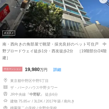
オススメ
南・西向きの角部屋で眺望・採光良好のペット可住戸 中
野ブロードウェイ徒歩1分・西友徒歩2分 ［19階部分/24階
建］
19,980
中古マンション
万円
詳細
東京都中野区中野5丁目
ザ・パークハウス中野タワー
JR中央線『
中野駅
』 徒歩6分
建物 75.85㎡ / 3LDK / 2017年築 / 南向き
桃園第二小学校 / 中野中学校