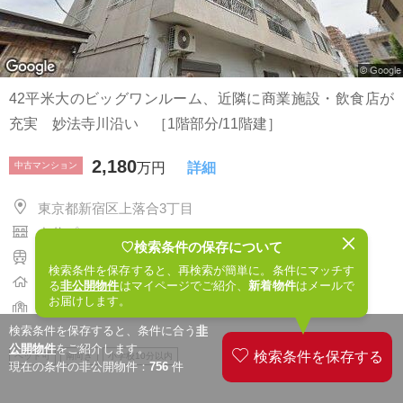
42平米大のビッグワンルーム、近隣に商業施設・飲食店が
充実 妙法寺川沿い ［1階部分/11階建］
2,180
中古マンション
万円
詳細
東京都新宿区上落合3丁目
中井プラムレジデンス
♡検索条件の保存について
西武新宿線『
中井駅
』 徒歩5分
検索条件を保存すると、再検索が簡単に。条件にマッチす
建物 42.75㎡ / 1R / 1972年築 / 南向き
る
非公開物件
はマイページでご紹介、
新着物件
はメールで
お届けします。
落合第五小学校 / 落合第二中学校
検索条件を保存すると、条件に合う
非
公開物件
をご紹介します。
ペット可
南向き
小学校10分以内
現在の条件の非公開物件：
756
件