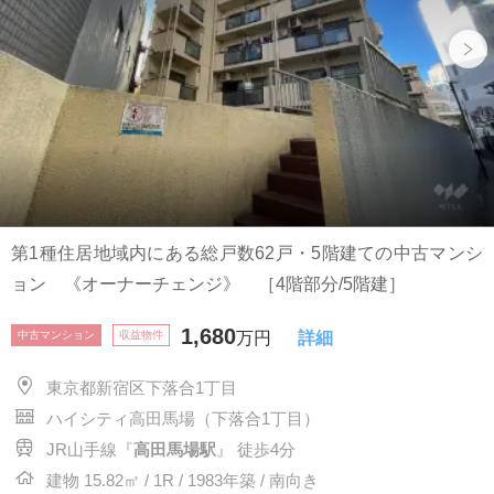
第1種住居地域内にある総戸数62戸・5階建ての中古マンシ
ョン 《オーナーチェンジ》 ［4階部分/5階建］
1,680
中古マンション
収益物件
万円
詳細
東京都新宿区下落合1丁目
ハイシティ高田馬場（下落合1丁目）
JR山手線『
高田馬場駅
』 徒歩4分
建物 15.82㎡ / 1R / 1983年築 / 南向き