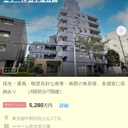
オススメ
採光・通風・眺望良好な南東・南西の角部屋、各個室に収
納あり ［4階部分/7階建］
5,280
中古マンション
万円
詳細
東京都中野区松が丘1丁目
セザール哲学堂公園