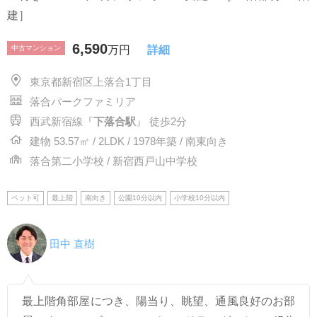
建］
6,590
中古マンション
万円
詳細
東京都新宿区上落合1丁目
落合パークファミリア
西武新宿線『
下落合駅
』 徒歩2分
建物 53.57㎡ / 2LDK / 1978年築 / 南東向き
落合第二小学校 / 新宿西戸山中学校
ペット可
最上階
南向き
公園10分以内
小学校10分以内
田中 直樹
最上階角部屋につき、陽当り、眺望、通風良好のお部