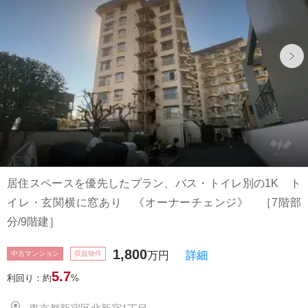
居住スペースを優先したプラン、バス・トイレ別の1K ト
イレ・玄関横に窓あり 《オーナーチェンジ》 ［7階部
分/9階建］
1,800
中古マンション
収益物件
万円
詳細
5.7
利回り：約
%