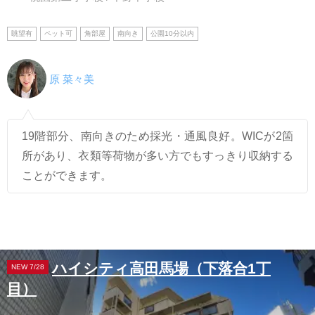
眺望有
ペット可
角部屋
南向き
公園10分以内
原 菜々美
19階部分、南向きのため採光・通風良好。WICが2箇
所があり、衣類等荷物が多い方でもすっきり収納する
ことができます。
ハイシティ高田馬場（下落合1丁
NEW 7/28
目）