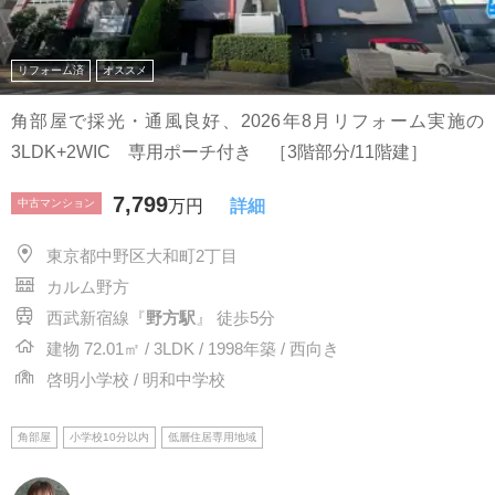
リフォーム済
オススメ
角部屋で採光・通風良好、2026年8月リフォーム実施の
3LDK+2WIC 専用ポーチ付き ［3階部分/11階建］
7,799
中古マンション
万円
詳細
東京都中野区大和町2丁目
カルム野方
西武新宿線『
野方駅
』 徒歩5分
建物 72.01㎡ / 3LDK / 1998年築 / 西向き
啓明小学校 / 明和中学校
角部屋
小学校10分以内
低層住居専用地域