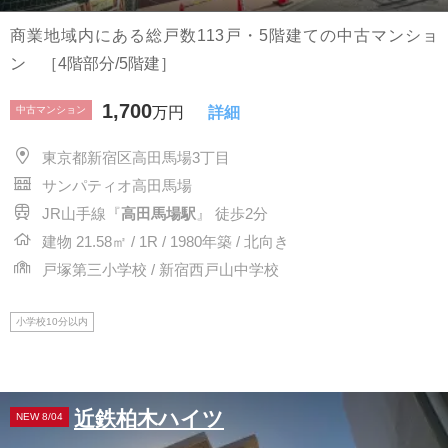
商業地域内にある総戸数113戸・5階建ての中古マンショ
ン ［4階部分/5階建］
1,700
中古マンション
万円
詳細
東京都新宿区高田馬場3丁目
サンパティオ高田馬場
JR山手線『
高田馬場駅
』 徒歩2分
建物 21.58㎡ / 1R / 1980年築 / 北向き
戸塚第三小学校 / 新宿西戸山中学校
小学校10分以内
近鉄柏木ハイツ
NEW 8/04