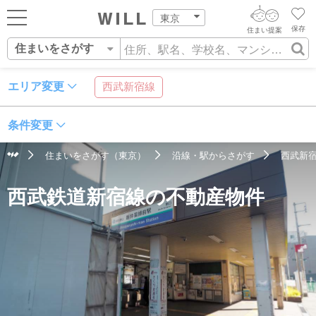
東京
保存
住まい提案
住まいをさがす
ログイン
AIウィルくんの提案
住まいをさがす
エリア変更
西武新宿線
AI査定・チャット相談する
新規会員登録
営業所をさがす
条件変更
住まいをさがす
不動産エージェントの提案
住まいをさがす（東京）
沿線・駅からさがす
西武新
スタッフをさがす
住所
沿線・駅
学校区
価格査定を依頼する
住まいを売る
西武鉄道新宿線の不動産物件
相場データを依頼する
住まいをつくる
店舗案内
スタッフ紹介