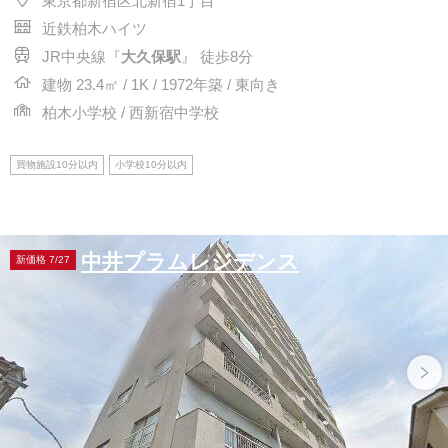
東京都新宿区北新宿1丁目
近鉄柏木ハイツ
JR中央線『
大久保駅
』 徒歩8分
建物 23.4㎡ / 1K / 1972年築 / 東向き
柏木小学校 / 西新宿中学校
買物施設10分以内
小学校10分以内
中井プラムレジデンス
新価格 7/27