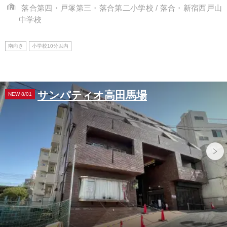
落合第四・戸塚第三・落合第二小学校 / 落合・新宿西戸山
中学校
南向き
小学校10分以内
サンパティオ高田馬場
NEW 8/01