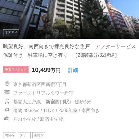
オススメ
眺望良好、南西向きで採光良好な住戸 アフターサービス
保証付き 駐車場に空き有り ［23階部分/32階建］
10,499
中古マンション
万円
詳細
東京都新宿区西新宿7丁目
ファーストリアルタワー新宿
都営大江戸線『
新宿西口駅
』 徒歩4分
建物 45.82㎡ / 1LDK / 2006年築 / 南西向き
戸山小学校 / 新宿中学校
眺望有
タワー
南向き