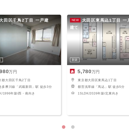
更物件をさがす
営業所
業
購入時・購入後のサポート
売主さま向けのサービス
電子公告
らさがす
附営業所
業
不動産用語
割引サービスの案内
株式関連情報
大田区千鳥2丁目 一戸建
大田区東馬込1丁目 一
NEW
建て
ル検索
理・クリエイティブ事業
住まいをさがすときに役立つ読
住まいを売るときに役立つ読み
会社見学会
ルティング事業
IRに関する問合せ
ルマーケティング事業
真
新築
,980
5,780
万円
万円
京都大田区千鳥2丁目
東京都大田区東馬込1丁目
急多摩川線「武蔵新田」駅 徒歩3分
都営浅草線「馬込」駅 徒歩5分
DK/1996年築/西・南向き
1SLDK/2026年築/北東向き