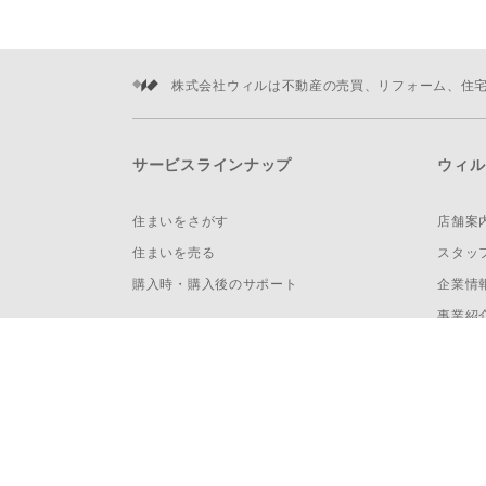
株式会社ウィルは不動産の売買、リフォーム、住
サービスラインナップ
ウィル
住まいをさがす
店舗案
住まいを売る
スタッ
購入時・購入後のサポート
企業情
事業紹
投資家
ニュー
採用情