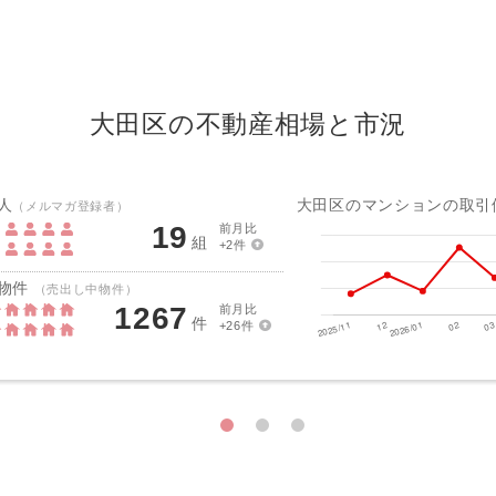
大田区の不動産相場と市況
人
大田区のマンションの取引
（メルマガ登録者）
19
前月比
組
+2件
物件
（売出し中物件）
1267
前月比
件
+26件