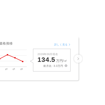
大田区
価格推移
詳しく見る
2026年06月現在
134.5
万円/㎡
前月比 -3.3万円