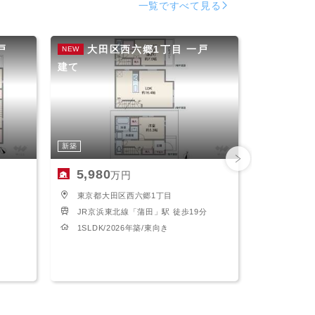
一覧ですべて見る
ピッタリ売却スタイル診断
売却に関する問合せ
戸
大田区西六郷1丁目 一戸
大田
NEW
NEW
建て
建て
みもの
もの
新築
5,980
6,380
万円
東京都大田区西六郷1丁目
東京都大
JR京浜東北線「蒲田」駅 徒歩19分
東急池上
1SLDK/2026年築/東向き
1LDK/2