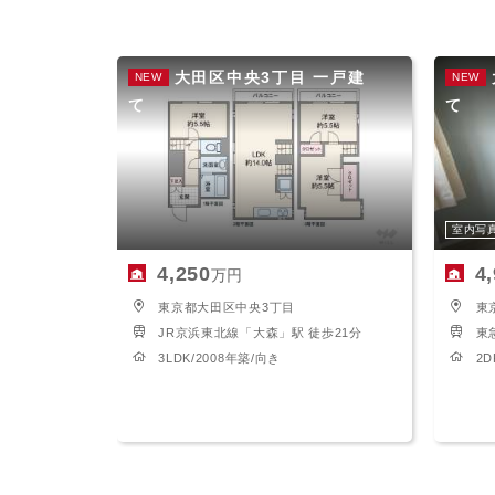
本社へのアクセス
価格変
茗荷谷
家具事
採用情報
設備か
赤坂見
賃貸事
大田区中央3丁目 一戸建
NEW
NEW
て
て
CSR活動
シンプ
広告代
ウィルのストーリー
コンサ
会社への問合せ
デジタ
室内写
4,250
4
万円
東京都大田区中央3丁目
東
JR京浜東北線「大森」駅 徒歩21分
東
3LDK/2008年築/向き
2