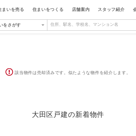
住まいを売る
住まいをつくる
店舗案内
スタッフ紹介
いをさがす
いをさがす
所をさがす
を検索する
ルが選ばれる5つの理由
ルが選ばれる理由
都
い・暮らしのサポート
紹介
特集
特集
デザイン・コンサルティン
投資家情報
ッフをさがす
該当物件は売却済みです。似たような物件を紹介します。
らさがす
数料が最大半額
ワークで住まい作りをサポート
営業所
のスタッフ
介
平日の家探しで仲介手数料30%O
ウィルの不動産買取
お客さまの声（リフォーム）
ウィルスタジオのスタッフ
投資家情報
TOP
TOP
駅からさがす
い人が集まる3つの理由
ーム一体型住宅ローン
丘営業所
空間デザインのスタッフ
トップサービス
新着物件お知らせメール
価格査定サービス
ウィルの中古×リフォームの本
IRニュース
からさがす
の魅力を引き出す宣伝力
様子を共有するイエナカログ
川営業所
ルフィナンシャルコミュニケーシ
流通事業
相場データ提供サービス
AI査定＋チャット相談
知っておきたいトラブル
投資家の皆様へ
のスタッフ
らさがす
で売却をサポート
自社施工・自社管理体制
営業所
ーム・リノベーション事業
買替えシミュレーション
相場データ提供サービス
購入時・購入後のサポート
決算発表
大田区戸建の新着物件
物件をさがす
検査と保証サービス
業所
譲事業
買替え成功のポイント
買替えシミュレーション
リフォームするときに役立つ読
IRカレンダー
件をさがす
業所
ナンシャルプランニング事業
不動産相場価格推定システム
お客さまの声（売却）
IRライブラリー