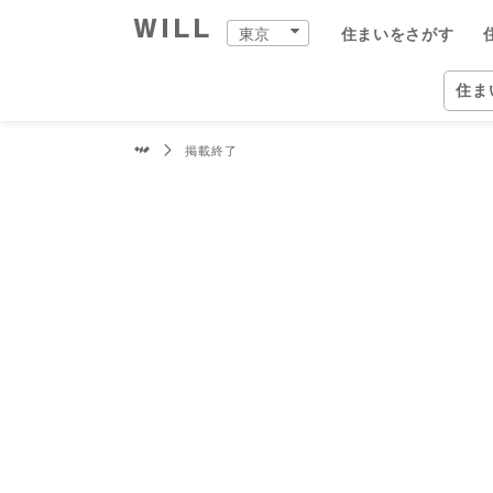
東京
住まいをさがす
購入：住まいをさがす
住まいをつくる
店舗案内
スタッフをさがす
会社案内
住ま
東京
住ま
掲載終了
営業
中古×リフォーム
企業情報
物件
ウィ
ウィ
東京
住ま
事業
スタ
住まいをさがす（東京）
住まいを売る（東京）
中古×リフォーム（東京）
東京の店舗一覧
ウィルグループの全スタッフ
企業情報
住所か
仲介手
チーム
恵比寿
ウィル
事業紹
TOP
TOP
TOP
TOP
TOP
TOP
相場と買いたい人を調べる
リフォーム事例集
会社概要
沿線・
買いた
リフォ
自由が
ウィル
ワンス
中古×リフォームとは
トップメッセージ
学校区
住まい
工事の
二子玉
ウィ
不動産
ョンズ
歴史・沿革
特徴か
チーム
安心の
北千住
リフォ
組織図
投資用
建物の
赤羽営
開発分
開発分譲実績
新着物
中野営
ファイ