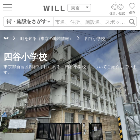
東京
保存
住まい提案
街・施設をさがす
ログイン
AIウィルくんの提案
住まいをさがす
町を知る（東京の地域情報）
四谷小学校
AI査定・チャット相談する
新規会員登録
営業所をさがす
四谷小学校
住まいをさがす
不動産エージェントの提案
東京都新宿区四谷2丁目にある「四谷小学校」についてご紹介していま
スタッフをさがす
す。
価格査定を依頼する
住まいを売る
相場データを依頼する
住まいをつくる
店舗案内
スタッフ紹介