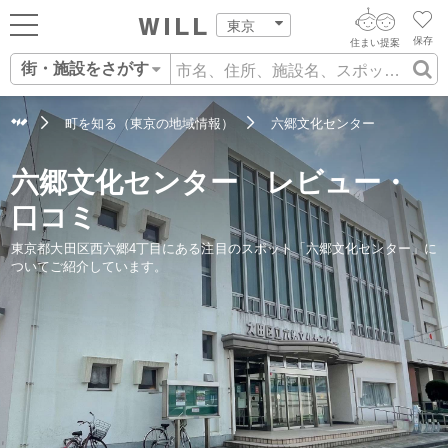
東京
保存
住まい提案
街・施設をさがす
ログイン
AIウィルくんの提案
住まいをさがす
町を知る（東京の地域情報）
六郷文化センター
AI査定・チャット相談する
新規会員登録
営業所をさがす
六郷文化センター レビュー・
住まいをさがす
不動産エージェントの提案
口コミ
スタッフをさがす
価格査定を依頼する
住まいを売る
東京都大田区西六郷4丁目にある注目のスポット「六郷文化センター」に
ついてご紹介しています。
相場データを依頼する
住まいをつくる
店舗案内
スタッフ紹介