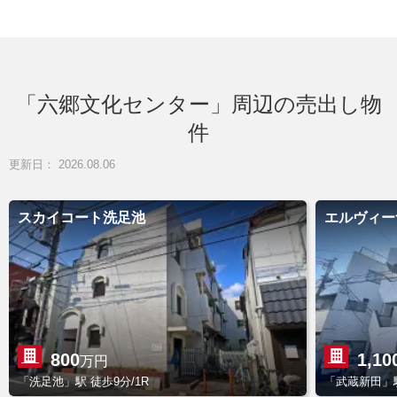
「六郷文化センター」周辺の売出し物
件
更新日： 2026.08.06
スカイコート洗足池
エルヴィー
800
1,10
万円
「洗足池」駅 徒歩9分/1R
「武蔵新田」駅