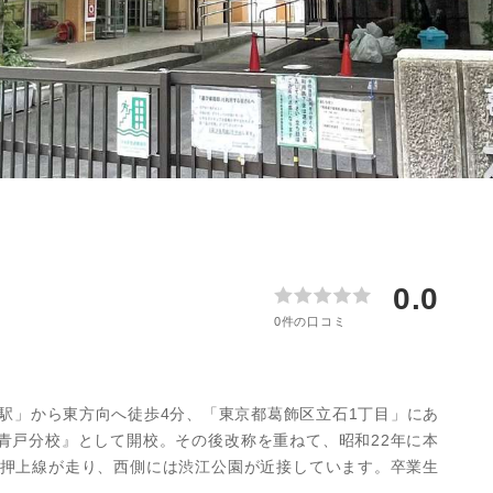
更物件をさがす
営業所
業
購入時・購入後のサポート
売主さま向けのサービス
電子公告
らさがす
附営業所
業
不動産用語
割引サービスの案内
株式関連情報
ル検索
理・クリエイティブ事業
住まいをさがすときに役立つ読
住まいを売るときに役立つ読み
会社見学会
ルティング事業
IRに関する問合せ
ルマーケティング事業
0.0
0件の口コミ
駅」から東方向へ徒歩4分、「東京都葛飾区立石1丁目」にあ
番青戸分校』として開校。その後改称を重ねて、昭和22年に本
押上線が走り、西側には渋江公園が近接しています。卒業生