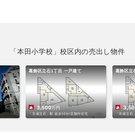
「本田小学校」校区内の売出し物件
葛飾区立石1丁目 一戸建て
葛飾区立
3,500
3,5
万円
「京成立石」駅 徒歩10分/店舗付住宅
「京成立石」