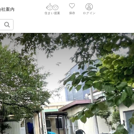
会社案内
住まい提案
保存
ログイン
ログイン
住まい提案
保存
ログイン
新規会員登録
AIウィルくんの提案
グ
読みもの
ニュースリリース
AI査定・チャット相談する
新規会員登録
FF
購入に関する問合せ
不動産売却の流れ
リフォームに関する問合せ
すべてのニュースリリース
不動産エージェントの提案
売却依頼時の契約の種類
価格査定を依頼する
売却成功のコツ
買替え成功のポイント
相場データを依頼する
みもの
不動産の売却Q&A
マンガで分かる住まいの売却