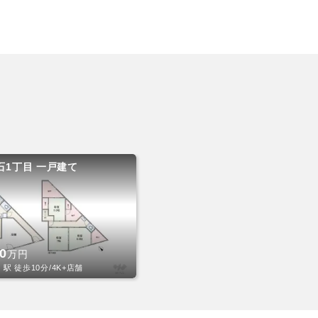
石1丁目 一戸建て
00
万円
駅 徒歩10分/4K+店舗