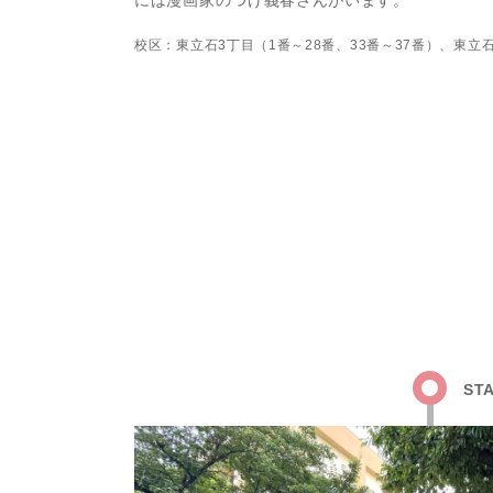
には漫画家のつげ義春さんがいます。
校区：東立石3丁目（1番～28番、33番～37番）、東立石
ST