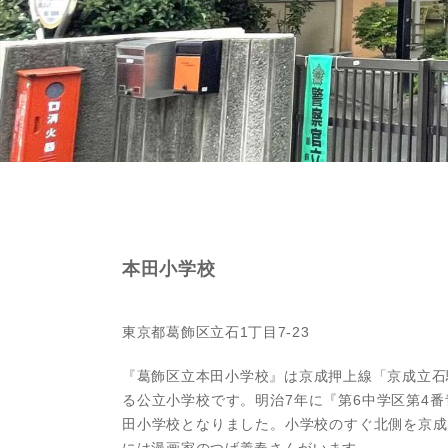
本社へのアクセス
価格変
茗荷谷
家具事
採用情報
設備か
赤坂見
賃貸事
CSR活動
シンプ
広告代
ウィルのストーリー
コンサ
会社への問合せ
デジタ
本田小学校
東京都葛飾区立石1丁目7-23
『葛飾区立本田小学校』は京成押上線「京成立石
る公立小学校です。明治7年に『第6中学区第4
田小学校となりました。小学校のすぐ北側を京成