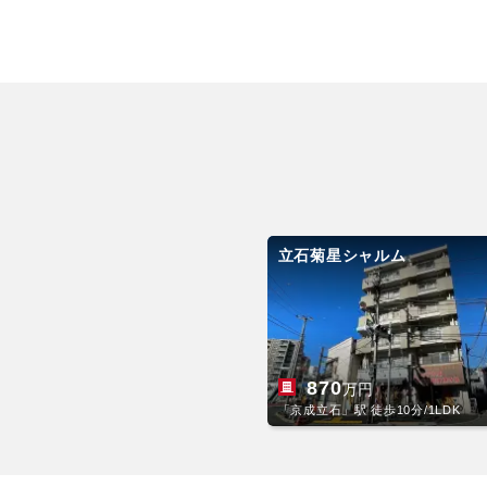
立石菊星シャルム
870
万円
「京成立石」駅 徒歩10分/1LDK