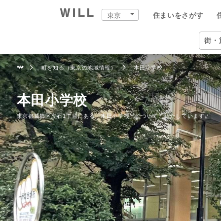
東京
住まいをさがす
購入：住まいをさがす
住まいをつくる
店舗案内
スタッフをさがす
会社案内
街・
東京
住ま
町を知る（東京の地域情報）
本田小学校
営業
中古×リフォーム
企業情報
物件
ウィ
ウィ
東京
住ま
事業
本田小学校
東京都葛飾区立石1丁目にある「本田小学校」についてご紹介しています。
スタ
住まいをさがす（東京）
住まいを売る（東京）
中古×リフォーム（東京）
東京の店舗一覧
ウィルグループの全スタッフ
企業情報
住所か
仲介手
チーム
恵比寿
ウィル
事業紹
TOP
TOP
TOP
TOP
TOP
TOP
相場と買いたい人を調べる
リフォーム事例集
会社概要
沿線・
買いた
リフォ
自由が
ウィル
ワンス
中古×リフォームとは
トップメッセージ
学校区
住まい
工事の
二子玉
ウィ
不動産
ョンズ
歴史・沿革
特徴か
チーム
安心の
北千住
リフォ
組織図
投資用
建物の
赤羽営
開発分
開発分譲実績
新着物
中野営
ファイ