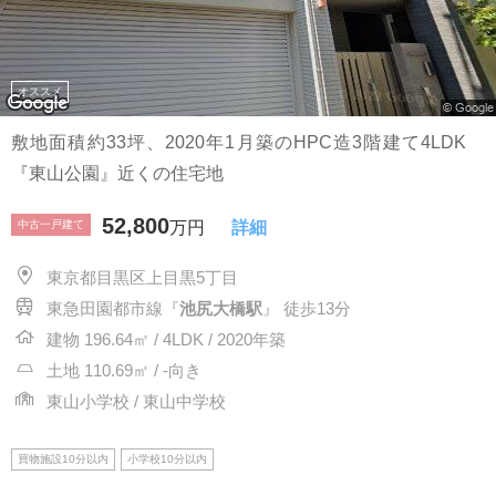
オススメ
敷地面積約33坪、2020年1月築のHPC造3階建て4LDK
『東山公園』近くの住宅地
52,800
中古一戸建て
万円
詳細
東京都目黒区上目黒5丁目
東急田園都市線『
池尻大橋駅
』 徒歩13分
建物 196.64㎡ / 4LDK / 2020年築
土地 110.69㎡ / -向き
東山小学校 / 東山中学校
買物施設10分以内
小学校10分以内