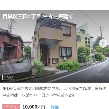
目黒区三田2丁目 中古一戸建て
室内写真
第1種低層住居専用地域内に立地、二面採光で風通し良好の
中古戸建 収納あり 田道小学校徒歩2分
10,000
中古一戸建て
万円
詳細