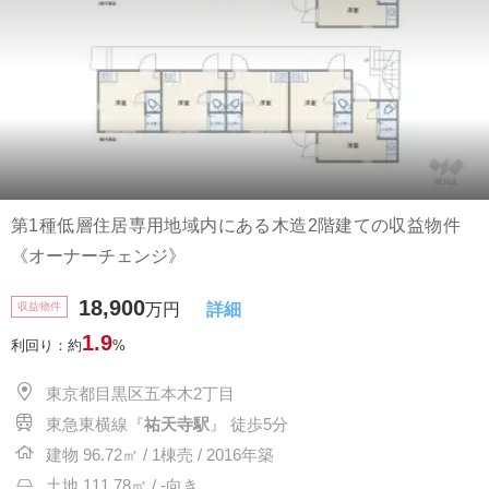
第1種低層住居専用地域内にある木造2階建ての収益物件
《オーナーチェンジ》
18,900
収益物件
万円
詳細
1.9
利回り：約
%
東京都目黒区五本木2丁目
東急東横線『
祐天寺駅
』 徒歩5分
建物 96.72㎡ / 1棟売 / 2016年築
土地 111.78㎡ / -向き