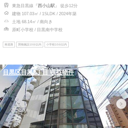
東急目黒線『
西小山駅
』 徒歩12分
建物 107.03㎡ / 1SLDK / 2024年築
土地 68.14㎡ / 南向き
原町小学校 / 目黒南中学校
南道路
買物施設10分以内
小学校10分以内
目黒区目黒2丁目 収益物件