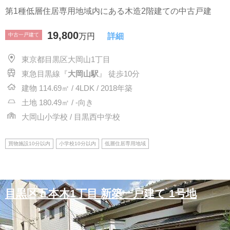
第1種低層住居専用地域内にある木造2階建ての中古戸建
19,800
中古一戸建て
万円
詳細
東京都目黒区大岡山1丁目
東急目黒線『
大岡山駅
』 徒歩10分
建物 114.69㎡ / 4LDK / 2018年築
土地 180.49㎡ / -向き
大岡山小学校 / 目黒西中学校
買物施設10分以内
小学校10分以内
低層住居専用地域
目黒区五本木1丁目 新築一戸建て 1号地