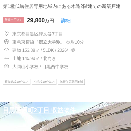
第1種低層住居専用地域内にある木造2階建ての新築戸建
29,800
新築一戸建て
万円
詳細
東京都目黒区碑文谷3丁目
東急東横線『
都立大学駅
』 徒歩10分
建物 153.88㎡ / 5LDK / 2026年築
土地 149.99㎡ / 北向き
大岡山小学校 / 目黒西中学校
買物施設10分以内
小学校10分以内
低層住居専用地域
目黒区原町2丁目 収益物件