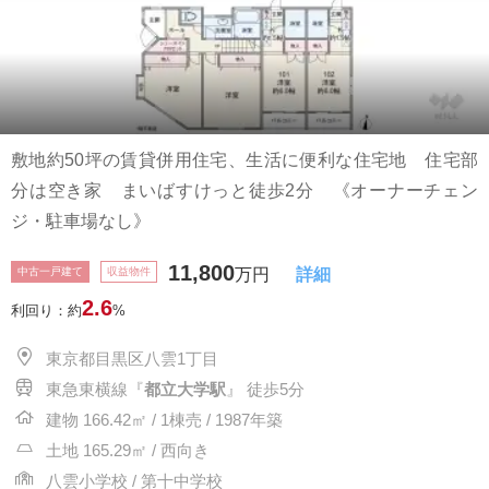
敷地約50坪の賃貸併用住宅、生活に便利な住宅地 住宅部
分は空き家 まいばすけっと徒歩2分 《オーナーチェン
ジ・駐車場なし》
11,800
中古一戸建て
収益物件
万円
詳細
2.6
利回り：約
%
東京都目黒区八雲1丁目
東急東横線『
都立大学駅
』 徒歩5分
建物 166.42㎡ / 1棟売 / 1987年築
土地 165.29㎡ / 西向き
八雲小学校 / 第十中学校