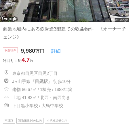
商業地域内にある鉄骨造3階建ての収益物件 《オーナーチ
ェンジ》
9,980
収益物件
万円
詳細
4.7
利回り：約
%
東京都目黒区目黒2丁目
JR山手線『
目黒駅
』 徒歩10分
建物 86.67㎡ / 1棟売 / 1988年築
土地 41.92㎡ / 北西・南西向き
下目黒小学校 / 大鳥中学校
南道路
買物施設10分以内
小学校10分以内