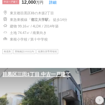
12,000
中古一戸建て
万円
詳細
東京都目黒区柿の木坂2丁目
東急東横線『
都立大学駅
』 徒歩14分
建物 99.16㎡ / 4LDK / 2014年築
土地 74.47㎡ / 南東向き
東根小学校 / 第十中学校
南道路
買物施設10分以内
低層住居専用地域
目黒区三田1丁目 中古一戸建て