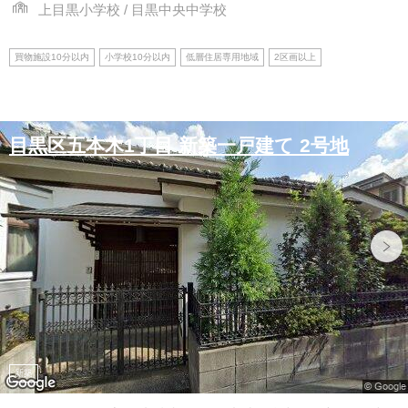
上目黒小学校 / 目黒中央中学校
買物施設10分以内
小学校10分以内
低層住居専用地域
2区画以上
目黒区五本木1丁目 新築一戸建て 2号地
新築