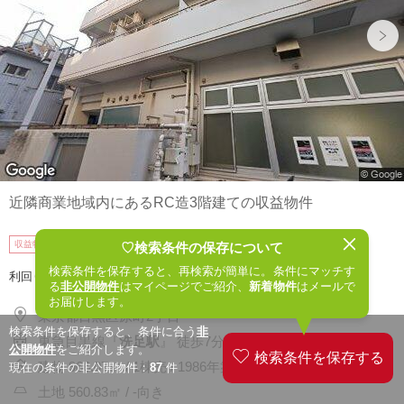
近隣商業地域内にあるRC造3階建ての収益物件
53,500
収益物件
万円
詳細
♡検索条件の保存について
5.5
検索条件を保存すると、再検索が簡単に。条件にマッチす
利回り：約
%
る
非公開物件
はマイページでご紹介、
新着物件
はメールで
お届けします。
東京都目黒区原町2丁目
検索条件を保存すると、条件に合う
非
東急目黒線『
洗足駅
』 徒歩7分
公開物件
をご紹介します。
建物 966.07㎡ / 1棟売 / 1986年築
現在の条件の非公開物件：
87
件
土地 560.83㎡ / -向き