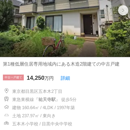
第1種低層住居専用地域内にある木造2階建ての中古戸建
14,250
中古一戸建て
万円
詳細
東京都目黒区五本木2丁目
東急東横線『
祐天寺駅
』 徒歩5分
建物 160.64㎡ / 4LDK / 1997年築
土地 237.97㎡ / 東向き
五本木小学校 / 目黒中央中学校