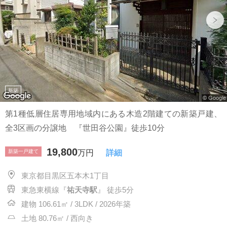
新築
第1種低層住居専用地域内にある木造2階建ての新築戸建、
全3区画の分譲地 『世田谷公園』徒歩10分
19,800
新築一戸建て
万円
詳細
東京都目黒区五本木1丁目
東急東横線『
祐天寺駅
』 徒歩5分
建物 106.61㎡ / 3LDK / 2026年築
土地 80.76㎡ / 西向き