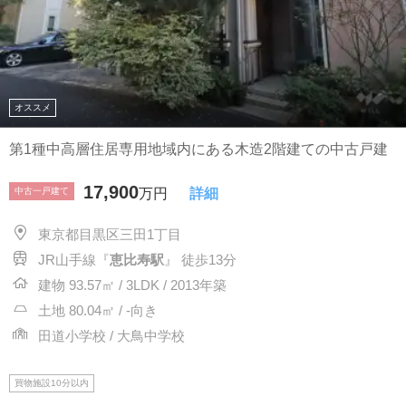
オススメ
第1種中高層住居専用地域内にある木造2階建ての中古戸建
17,900
中古一戸建て
万円
詳細
東京都目黒区三田1丁目
JR山手線『
恵比寿駅
』 徒歩13分
建物 93.57㎡ / 3LDK / 2013年築
土地 80.04㎡ / -向き
田道小学校 / 大鳥中学校
買物施設10分以内