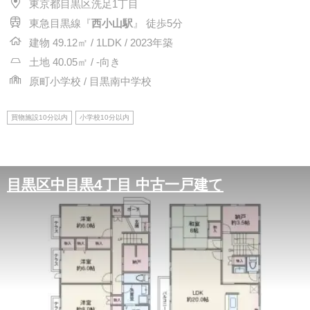
東京都目黒区洗足1丁目
東急目黒線『
西小山駅
』 徒歩5分
建物 49.12㎡ / 1LDK / 2023年築
土地 40.05㎡ / -向き
原町小学校 / 目黒南中学校
買物施設10分以内
小学校10分以内
目黒区中目黒4丁目 中古一戸建て