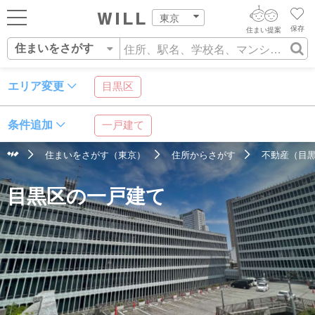
東京
保存
住まい提案
住まいをさがす
ログイン
AIウィルくんの提案
住まいをさがす
エリア変更
目黒区
AI査定・チャット相談する
新規会員登録
営業所をさがす
条件追加
一戸建て
住まいをさがす
不動産エージェントの提案
住まいをさがす（東京）
住所からさがす
不動産（目黒
スタッフをさがす
住所
沿線・駅
学校区
価格査定を依頼する
住まいを売る
目黒区の一戸建て
相場データを依頼する
住まいをつくる
店舗案内
スタッフ紹介