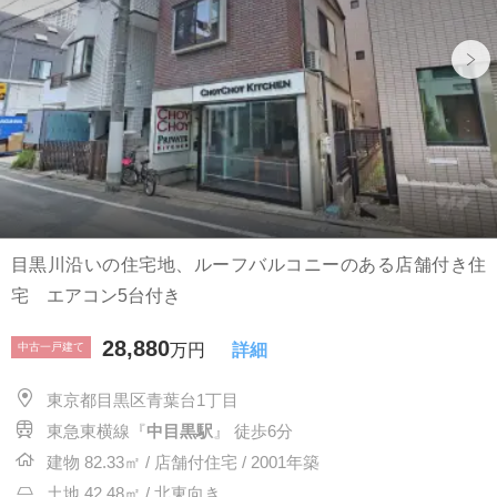
目黒川沿いの住宅地、ルーフバルコニーのある店舗付き住
宅 エアコン5台付き
28,880
中古一戸建て
万円
詳細
東京都目黒区青葉台1丁目
東急東横線『
中目黒駅
』 徒歩6分
建物 82.33㎡ / 店舗付住宅 / 2001年築
土地 42.48㎡ / 北東向き