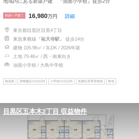
地域内にある新築戸建 『油面小学校』徒歩2分
16,980
新築一戸建て
万円
詳細
東京都目黒区目黒4丁目
東急東横線『
祐天寺駅
』 徒歩14分
建物 105.98㎡ / 3LDK / 2026年築
土地 79.48㎡ / 西・南東向き
油面小学校 / 大鳥中学校
南道路
買物施設10分以内
小学校10分以内
低層住居専用地域
角地
目黒区五本木2丁目 収益物件