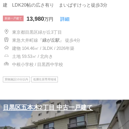
建 LDK20帖の広さ有り まいばすけっと徒歩3分
13,980
新築一戸建て
万円
詳細
東京都目黒区緑が丘3丁目
東急大井町線『
緑が丘駅
』 徒歩4分
建物 104.46㎡ / 3LDK / 2026年築
土地 59.53㎡ / 北向き
中根小学校 / 目黒西中学校
買物施設10分以内
低層住居専用地域
目黒区五本木2丁目 中古一戸建て