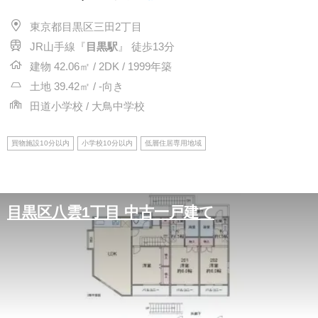
東京都目黒区三田2丁目
JR山手線『
目黒駅
』 徒歩13分
建物 42.06㎡ / 2DK / 1999年築
土地 39.42㎡ / -向き
田道小学校 / 大鳥中学校
買物施設10分以内
小学校10分以内
低層住居専用地域
目黒区八雲1丁目 中古一戸建て