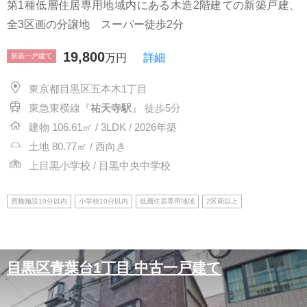
第1種低層住居専用地域内にある木造2階建ての新築戸建、
全3区画の分譲地 スーパー徒歩2分
19,800
新築一戸建て
万円
詳細
東京都目黒区五本木1丁目
東急東横線『
祐天寺駅
』 徒歩5分
建物 106.61㎡ / 3LDK / 2026年築
土地 80.77㎡ / 西向き
上目黒小学校 / 目黒中央中学校
買物施設10分以内
小学校10分以内
低層住居専用地域
2区画以上
目黒区青葉台1丁目 中古一戸建て