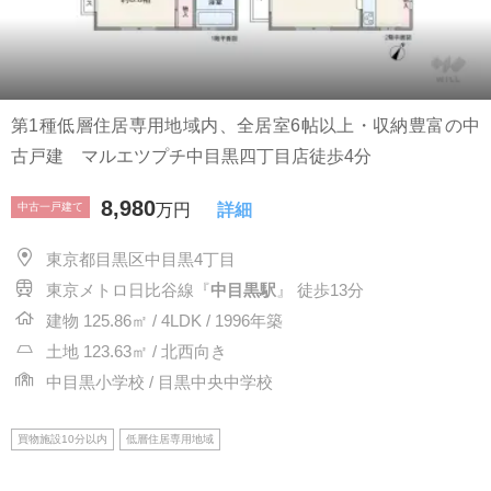
第1種低層住居専用地域内、全居室6帖以上・収納豊富の中
古戸建 マルエツプチ中目黒四丁目店徒歩4分
8,980
中古一戸建て
万円
詳細
東京都目黒区中目黒4丁目
東京メトロ日比谷線『
中目黒駅
』 徒歩13分
建物 125.86㎡ / 4LDK / 1996年築
土地 123.63㎡ / 北西向き
中目黒小学校 / 目黒中央中学校
買物施設10分以内
低層住居専用地域