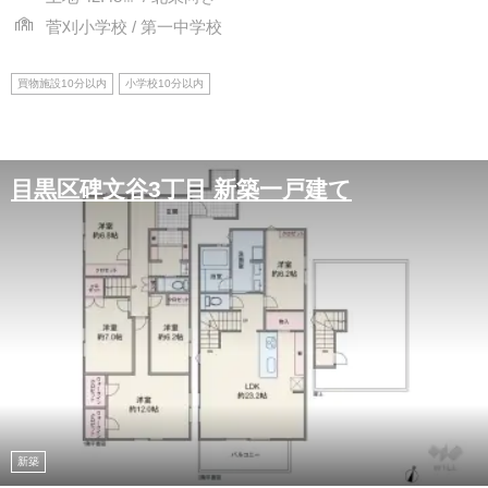
菅刈小学校 / 第一中学校
買物施設10分以内
小学校10分以内
目黒区碑文谷3丁目 新築一戸建て
新築