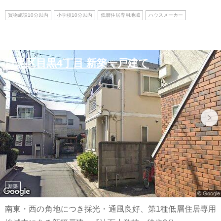
買物施設10分以内
小学校10分以内
低層住居専用地域
ハウスメーカー
目黒区目黒4丁目 新築一戸建て
新築
南東・西の角地につき採光・通風良好、第1種低層住居専用