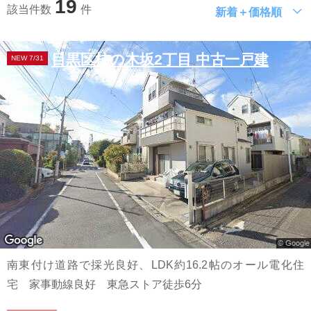
19
該当件数
件
新着＋価格順
目黒区柿の木坂2丁目 中古一戸建
NEW 7/31
て
南東付け道路で採光良好、LDK約16.2帖のオール電化住
宅 家事動線良好 東急ストア徒歩6分