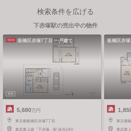
検索条件を広げる
下赤塚駅の売出中の物件
板橋区赤塚7丁目 一戸建て
板橋区赤塚
NEW
新築
5,680
1,85
万円
東京都板橋区赤塚7丁目
東京都
東武東上線「下赤塚」駅 徒歩14分
東武東上