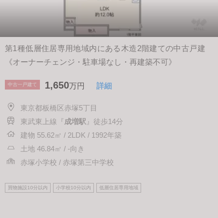
第1種低層住居専用地域内にある木造2階建ての中古戸建
《オーナーチェンジ・駐車場なし・再建築不可》
1,650
中古一戸建て
万円
詳細
東京都板橋区赤塚5丁目
東武東上線『
成増駅
』徒歩14分
建物 55.62㎡ / 2LDK / 1992年築
土地 46.84㎡ / -向き
赤塚小学校 / 赤塚第三中学校
買物施設10分以内
小学校10分以内
低層住居専用地域