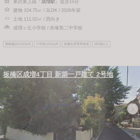
東武東上線『
成増駅
』徒歩15分
建物 104.75㎡ / 3LDK / 2026年築
土地 111.02㎡ / 西向き
成増ヶ丘小学校 / 赤塚第二中学校
買物施設10分以内
小学校10分以内
低層住居専用地域
2区画以上
板橋区成増4丁目 新築一戸建て 2号地