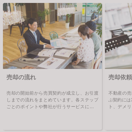
売却の流れ
売却依頼
売却の開始前から売買契約が成立し、お引渡
不動産の売
しまでの流れをまとめています。各ステップ
ぶ契約には
ごとのポイントや弊社が行うサービスについ
ト、デメリ
てご確認下さい。
て紹介して