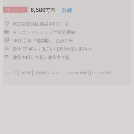
8,580
中古マンション
万円
詳細
東京都豊島区池袋本町1丁目
ドラゴンマンション池袋壱番館
JR山手線『
池袋駅
』 徒歩11分
建物 67.48㎡ / 3LDK / 1999年築 / 東向き
池袋本町小学校 / 池袋中学校
ペット可
角部屋
買物施設10分以内
小学校10分以内
ウィルの分譲