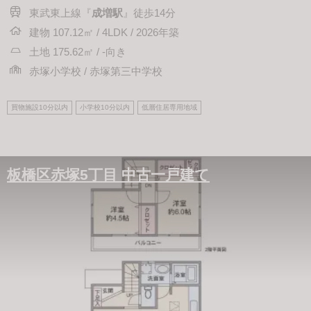
東武東上線『
成増駅
』徒歩14分
建物 107.12㎡ / 4LDK / 2026年築
土地 175.62㎡ / -向き
赤塚小学校 / 赤塚第三中学校
買物施設10分以内
小学校10分以内
低層住居専用地域
板橋区赤塚5丁目 中古一戸建て