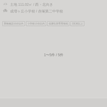
土地 111.02㎡ / 西・北向き
成増ヶ丘小学校 / 赤塚第二中学校
買物施設10分以内
小学校10分以内
低層住居専用地域
2区画以上
1〜5件 / 5件