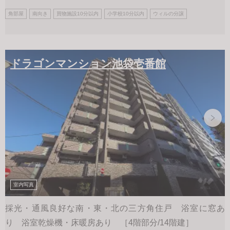
角部屋
南向き
買物施設10分以内
小学校10分以内
ウィルの分譲
ドラゴンマンション池袋壱番館
室内写真
採光・通風良好な南・東・北の三方角住戸 浴室に窓あ
り 浴室乾燥機・床暖房あり ［4階部分/14階建］