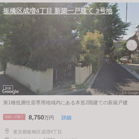
板橋区成増4丁目 新築一戸建て 3号地
新築
第1種低層住居専用地域内にある木造2階建ての新築戸建
8,750
新築一戸建て
万円
詳細
東京都板橋区成増4丁目