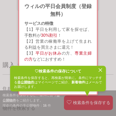
すべて見る
ウィルの平日会員制度（登録
無料）
サービスの特徴
【1】平日を利用して家を探せば、
手数料が
30%割引
！
【2】営業の稼働率を上げて生まれ
る利益を買主さまに還元！
【3】
平日がお休み
の方、
専業主婦
の方
などにおすすめ！
購入：住まいをさがす
♡検索条件の保存について
閉じる
詳しく見る
検索条件を保存すると、再検索が簡単に。条件にマッチす
る
非公開物件
はマイページでご紹介、
新着物件
はメールで
次回から表示しない
お届けします。
住まいをさがす（東京）
TOP
検索条件を保存すると、条件に合う
非
公開物件
をご紹介します。
現在の条件の非公開物件：
16
件
物件を検索する