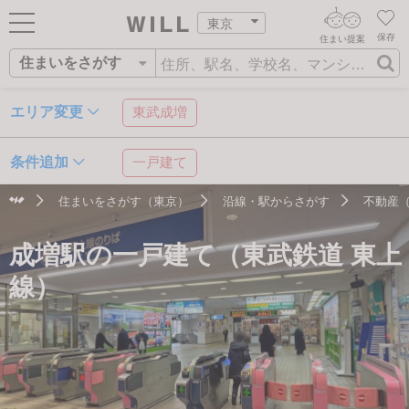
東京
保存
住まい提案
住まいをさがす
ログイン
AIウィルくんの提案
住まいをさがす
エリア変更
東武成増
AI査定・チャット相談する
新規会員登録
営業所をさがす
条件追加
一戸建て
住まいをさがす
不動産エージェントの提案
住まいをさがす（東京）
沿線・駅からさがす
不動産
スタッフをさがす
住所
沿線・駅
学校区
価格査定を依頼する
住まいを売る
成増駅の一戸建て（東武鉄道 東上
相場データを依頼する
住まいをつくる
線）
店舗案内
スタッフ紹介