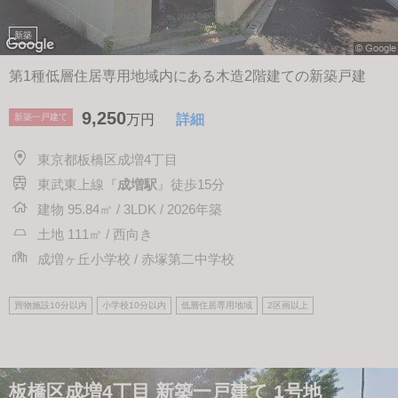
新築
第1種低層住居専用地域内にある木造2階建ての新築戸建
9,250
新築一戸建て
万円
詳細
東京都板橋区成増4丁目
東武東上線『
成増駅
』徒歩15分
建物 95.84㎡ / 3LDK / 2026年築
土地 111㎡ / 西向き
成増ヶ丘小学校 / 赤塚第二中学校
買物施設10分以内
小学校10分以内
低層住居専用地域
2区画以上
板橋区成増4丁目 新築一戸建て 1号地