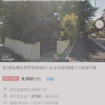
新築
第1種低層住居専用地域内にある木造2階建ての新築戸建
9,550
新築一戸建て
万円
詳細
東京都板橋区成増4丁目
東武東上線『
成増駅
』徒歩15分
建物 89.22㎡ / 3LDK / 2026年築