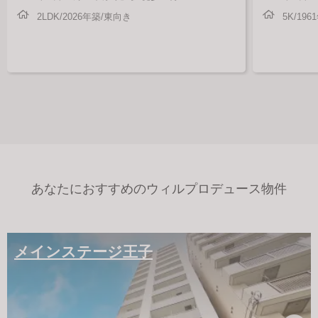
2LDK/2026年築/東向き
5K/19
あなたにおすすめのウィルプロデュース物件
メインステージ王子