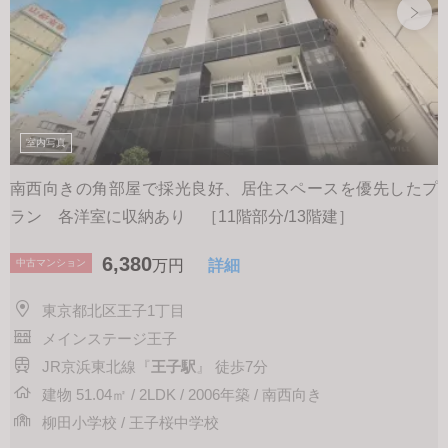
室内写真
南西向きの角部屋で採光良好、居住スペースを優先したプ
ラン 各洋室に収納あり ［11階部分/13階建］
6,380
中古マンション
万円
詳細
東京都北区王子1丁目
メインステージ王子
JR京浜東北線『
王子駅
』 徒歩7分
建物 51.04㎡ / 2LDK / 2006年築 / 南西向き
柳田小学校 / 王子桜中学校