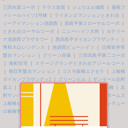
三田向原コーポ
｜
テラス加賀
｜
ジュウエル城西
｜
蓮根フ
ァミールハイツ1号棟
｜
ライオンズマンションときわ台
｜
シーアイマンション池袋西
｜
高島平第２ローヤルコーポ
｜
ときわ台ローヤルコーポ
｜
ニューハイツ大和
｜
カテリー
ナ池袋西プラザタワー
｜
西高島平ダイカンプラザシティ
｜
秀和大山レジデンス
｜
池袋西ビューハイツ
｜
日商岩井常
盤台マンション
｜
グリーン赤塚
｜
三田高島平第二コーポ
｜
南町住宅
｜
ステージグランデときわ台アジールコート
｜
朝日常盤台マンション
｜
コスモ板橋エクセラ
｜
上板橋
ダイカンプラザシティ2
｜
グリーンヒル
｜
サンモール志村
坂上
｜
東久蓮根ハイツ
｜
キャニオンマンション板橋
｜
志
村サンハイツ
｜
レーベンハイム中板橋2
｜
パークホームズ
上板橋ヒルトップレジデンス
｜
ダイアパレスグランデュー
ロ板橋壱番館
｜
クオリティ大山