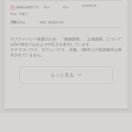
2026年3月
板橋区成増5丁目
60㎡
45㎡
中古一戸建て
700
「成増」駅徒歩14分
万円台
※プライバシー保護のため、「建物面積」「土地面積」について
は5m²単位でおおよその広さを表示しています。
※テラスハウス、タウンハウス、店舗、1棟売りの収益物件は表
示されていません。
もっと見る