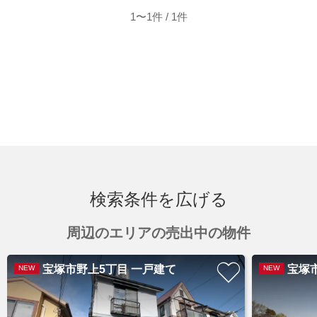
1〜1件 / 1件
検索条件を広げる
周辺のエリアの売出中の物件
宝塚市野上5丁目 一戸建て
宝塚
NEW
NEW