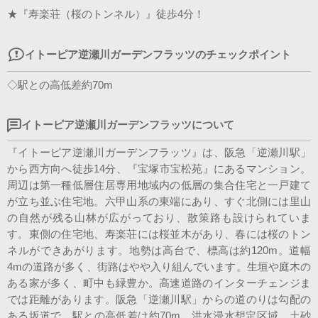
★『寿楽荘（桜のトンネル）』徒歩4分！
イトーピア逆瀬川ガーデンフラッツのチェックポイント
◇駅との高低差約70m
イトーピア逆瀬川ガーデンフラッツについて
『イトーピア逆瀬川ガーデンフラッツ』は、阪急「逆瀬川駅」
から西方向へ徒歩14分、『宝塚市宝松苑』にあるマンション。
周辺は第一種低層住居専用地域内の低層の集合住宅と一戸建て
が立ち並ぶ住宅地。六甲山系の東端にあり、すぐ北側には里山
の自然が残る山林が広がっており、散策路も設けられていま
す。東側の住宅地、寿楽荘には桜並木があり、春には桜のトン
ネルができあがります。地勢は高台で、標高は約120m。道幅
4mの道路が多く、街路はやや入り組んでいます。生垣や庭木の
ある家が多く、町中も緑豊か。高速道路のインターチェンジま
では距離があります。阪急「逆瀬川駅」からの道のりは勾配の
ある坂道で、駅との高低差は約70m。洪水浸水想定区域、土砂