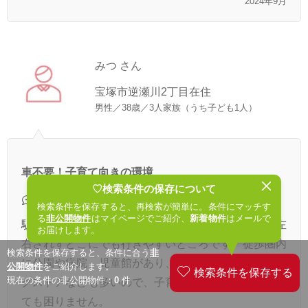
2024年9月
みつ さん
宝塚市逆瀬川2丁目在住
男性／38歳／3人家族（うち子ども1人）
車不要！子育て向きの環境
♡検索条件の保存について
自慢できること
検索条件を保存すると、再検索が簡単に。条件にマッチす
る
非公開物件
はマイページでご紹介、
新着物件
はメールで
駅が近く、交通のアクセスにとても便利で、天候に左
お届けします。
右されずどこにでも行きやすいところです。徒歩圏内
検索条件を保存すると、条件に合う
非
に公園や病院、児童館があり、またスーパーやドラッ
公開物件
をご紹介します。
現在の条件の非公開物件：
0
件
グストアなども多いので、子育てしやすく、車がなく
ても困りません。