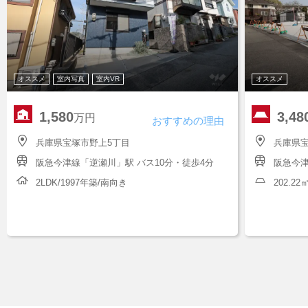
オススメ
室内写真
室内VR
オススメ
1,580
3,48
万円
おすすめの理由
兵庫県宝塚市野上5丁目
兵庫県宝
阪急今津線「逆瀬川」駅 バス10分・徒歩4分
阪急今津
2LDK/1997年築/南向き
202.2