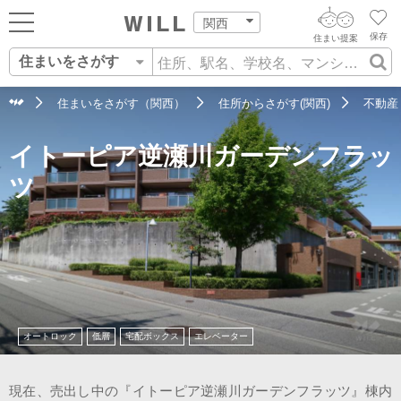
関西
保存
住まい提案
住まいをさがす
ログイン
AIウィルくんの提案
住まいをさがす
住まいをさがす（関西）
住所からさがす(関西)
不動産
AI住まい提案を受ける
新規会員登録
イトーピア逆瀬川ガーデンフラッ
自宅の相場をみる
AI査定・チャット相談する
住まいをさがす
ツ
住まい事例をさが
住まいを売る
不動産エージェントの提案
す
街・施設をさがす
価格査定を依頼する
住まいをつくる
営業所をさがす
相場データを依頼する
町を知る
オートロック
低層
宅配ボックス
エレベーター
スタッフをさがす
店舗案内
現在、売出し中の『イトーピア逆瀬川ガーデンフラッツ』棟内