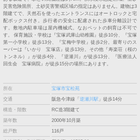
災害危険箇所、土砂災害警戒区域の指定はありません。建物は3
階建てで、天然石を使ったエントランスにはオートロックと宅
配ボックス付き。歩行者の安全に配慮された歩車分離設計で
す。敷地内駐車場は屋内機械式。なおペットの飼育は不可で
す。 保育施設・学校は『宝塚武庫山幼稚園』徒歩10分、『宝塚
第一小学校』徒歩13分、『宝梅中学校』徒歩2分。最寄りのス
ーパーは『いかり 宝塚店』徒歩13分。その他『寿楽荘（桜の
トンネル）』が徒歩4分、『逆瀬川』が徒歩13分、『医療法人
回生会 宝塚病院』が徒歩15分の場所にあります。
所在
宝塚市宝松苑
交通
阪急今津線「
逆瀬川駅
」徒歩14分
構造・階数
RC造3階建て
築年数
2000年10月築
総戸数
116戸