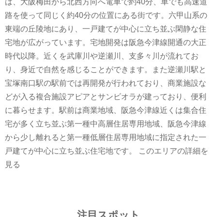
は、大阪梅田から北西方向へ電車で約40分、車でも高速道
路を使って同じく約40分の位置にある街です。六甲山系の
東端の丘陵地にあり、一戸建てが中心に立ち並ぶ閑静な住
宅地が広がっています。宅地開発は阪急今津線開通の大正
時代以降。近くを武庫川や逆瀬川、支多々川が流れてお
り、身近で自然を感じることができます。また逆瀬川駅と
宝塚南口駅の駅前では再開発が行われており、商業施設な
どが入る複合施設アピアとサンビオラが建っており、便利
に暮らせます。駅前は商業地域、阪急今津線近くは集合住
宅が多く立ち並ぶ第一種中高層住居専用地域、阪急今津線
から少し離れると第一種低層住居専用地域に指定された一
戸建てが中心に立ち並ぶ住宅地です。
このエリアの詳細を
見る
注目スポット