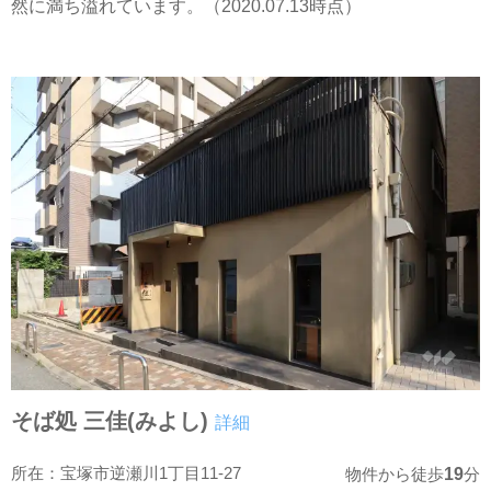
然に満ち溢れています。（2020.07.13時点）
そば処 三佳(みよし)
詳細
所在：宝塚市逆瀬川1丁目11-27
19
物件から徒歩
分