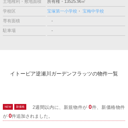
土地権利・敷地面積
所有権・13525.96㎡
学校区
宝塚第一小学校
・
宝梅中学校
専有面積
-
駐車場
-
イトーピア逆瀬川ガーデンフラッツの物件一覧
0
2週間以内に、新規物件が
件、新価格物件
NEW
新価格
0
が
件追加されました。