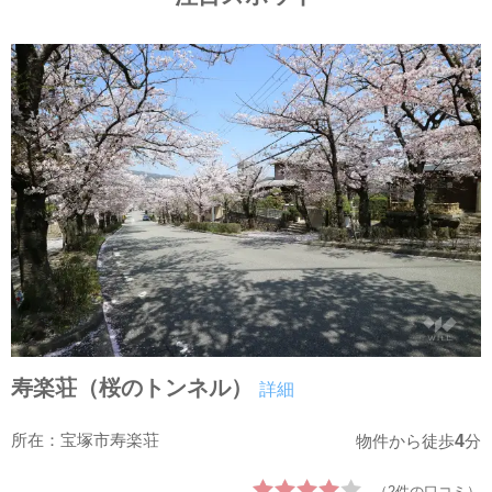
寿楽荘（桜のトンネル）
詳細
所在：宝塚市寿楽荘
4
物件から徒歩
分
（2件の口コミ）