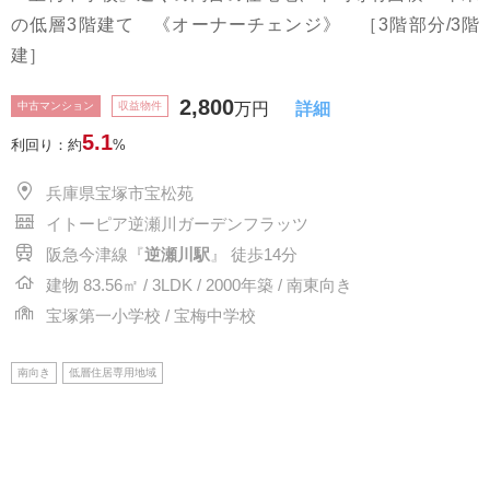
の低層3階建て 《オーナーチェンジ》 ［3階部分/3階
建］
2,800
中古マンション
収益物件
万円
詳細
5.1
利回り：約
%
兵庫県宝塚市宝松苑
イトーピア逆瀬川ガーデンフラッツ
阪急今津線『
逆瀬川駅
』 徒歩14分
建物 83.56㎡ / 3LDK / 2000年築 / 南東向き
宝塚第一小学校 / 宝梅中学校
南向き
低層住居専用地域