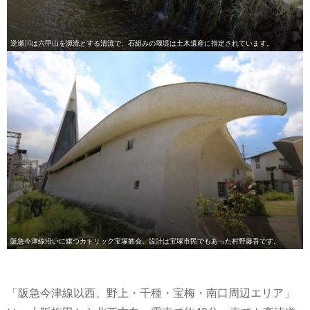
逆瀬川は六甲山を源流とする清流で、石組みの堰堤は土木遺産に指定されています。
阪急今津線沿いに建つカトリック宝塚教会。設計は宝塚市民でもあった村野藤吾です。
「阪急今津線以西、野上・千種・宝梅・南口周辺エリア」