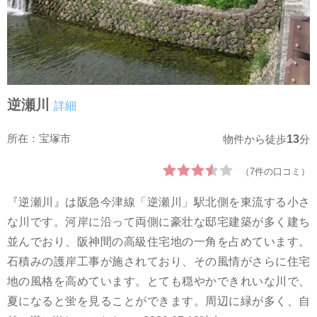
逆瀬川
詳細
所在：宝塚市
13
物件から徒歩
分
（7件の口コミ）
『逆瀬川』は阪急今津線「逆瀬川」駅北側を東流する小さ
な川です。河岸に沿って両側に豪壮な邸宅建築が多く建ち
並んでおり、阪神間の高級住宅地の一角を占めています。
石積みの護岸工事が施されており、その風情がさらに住宅
地の風格を高めています。とても穏やかできれいな川で、
夏になると蛍を見ることができます。周辺に緑が多く、自