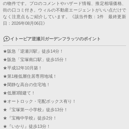
の物件です。プロのコメントやハザード情報、推定相場価格、
スタッフ紹介
街の口コミ付き。ウィルの不動産エージェントがいい点だけで
なく注意点もご紹介しています。《該当件数：1件 最終更新
会社案内
日：2026年08月06日》
イトーピア逆瀬川ガーデンフラッツのポイント
★阪急「逆瀬川駅」徒歩14分！
★阪急「宝塚南口駅」徒歩15分！
★平成12年10月築！
★第1種低層住居専用地域！
★閑静な高台の住宅地！
★低層3階建て！
★オートロック・宅配ボックス有り！
★『宝塚第一小学校』徒歩13分！
★『宝梅中学校』徒歩2分！
★『いかり』徒歩13分！