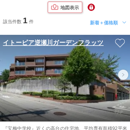
地図表示
1
該当件数
件
新着＋価格順
イトーピア逆瀬川ガーデンフラッツ
『宝梅中学校』近くの高台の住宅地、平均専有面積92平米